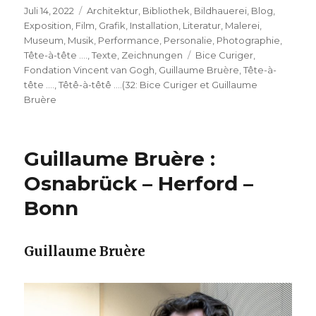
Veröffentlicht
Kategorien
Juli 14, 2022
Architektur
,
Bibliothek
,
Bildhauerei
,
Blog
,
am
Exposition
,
Film
,
Grafik
,
Installation
,
Literatur
,
Malerei
,
Museum
,
Musik
,
Performance
,
Personalie
,
Photographie
,
Schlagwörter
Tête-à-tête ….
,
Texte
,
Zeichnungen
Bice Curiger
,
Fondation Vincent van Gogh
,
Guillaume Bruère
,
Tête-à-
tête ….
,
Têtê-à-têtê ….(32: Bice Curiger et Guillaume
Bruère
Guillaume Bruère :
Osnabrück – Herford –
Bonn
Guillaume Bruère