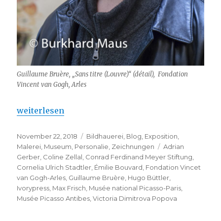
Guillaume Bruère, „Sans titre (Louvre)“ (détail), Fondation
Vincent van Gogh, Arles
„Guillaume Bruère – Prix de la culture 2019“
weiterlesen
Veröffentlicht
Kategorien
November 22, 2018
Bildhauerei
,
Blog
,
Exposition
,
am
Schlagwörter
Malerei
,
Museum
,
Personalie
,
Zeichnungen
Adrian
Gerber
,
Coline Zellal
,
Conrad Ferdinand Meyer Stiftung
,
Cornelia Ulrich Stadtler
,
Émilie Bouvard
,
Fondation Vincet
van Gogh-Arles
,
Guillaume Bruère
,
Hugo Büttler
,
Ivorypress
,
Max Frisch
,
Musée national Picasso-Paris
,
Musée Picasso Antibes
,
Victoria Dimitrova Popova