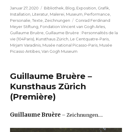
Veröffentlicht
Kategorien
Januar 27, 2020
Bibliothek
,
Blog
,
Exposition
,
Grafik
,
am
Installation
,
Literatur
,
Malerei
,
Museum
,
Performance
,
Schlagwörter
Personalie
,
Texte
,
Zeichnungen
Conrad Ferdinand
Meyer Stiftung
,
Fondation Vincent van Gogh Arles
,
Guillaume Bruère
,
Guillaume Bruère : Personnalités de la
vie (104Paris)
,
Kunsthaus Zürich
,
Le Centquatre-Paris
,
Mirjam Varadinis
,
Musée national Picasso-Paris
,
Musée
Picasso Antibes
,
Van Gogh Museum
Guillaume Bruère –
Kunsthaus Zürich
(Première)
Guillaume Bruère
– Zeichnungen….