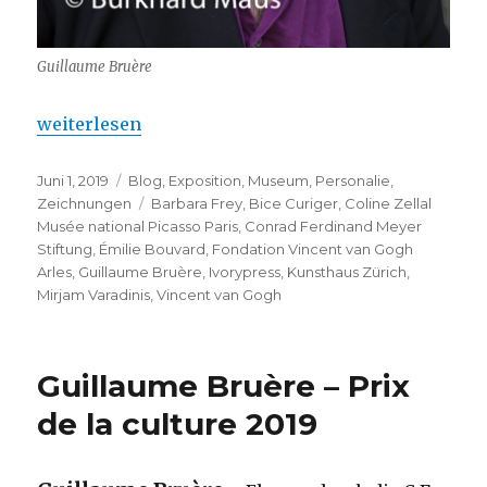
Guillaume Bruère
„Guillaume Bruère – Kunsthaus Zürich (Première)“
weiterlesen
Veröffentlicht
Kategorien
Juni 1, 2019
Blog
,
Exposition
,
Museum
,
Personalie
,
am
Schlagwörter
Zeichnungen
Barbara Frey
,
Bice Curiger
,
Coline Zellal
Musée national Picasso Paris
,
Conrad Ferdinand Meyer
Stiftung
,
Émilie Bouvard
,
Fondation Vincent van Gogh
Arles
,
Guillaume Bruère
,
Ivorypress
,
Kunsthaus Zürich
,
Mirjam Varadinis
,
Vincent van Gogh
Guillaume Bruère – Prix
de la culture 2019