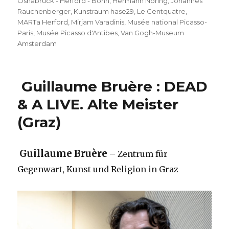
Osnabrück - Herford - Bonn
,
Hermann Nöring
,
Johannes
Rauchenberger
,
Kunstraum hase29
,
Le Centquatre
,
MARTa Herford
,
Mirjam Varadinis
,
Musée national Picasso-
Paris
,
Musée Picasso d'Antibes
,
Van Gogh-Museum
Amsterdam
Guillaume Bruère : DEAD
& A LIVE. Alte Meister
(Graz)
Guillaume Bruère
– Zentrum für
Gegenwart, Kunst und Religion in Graz