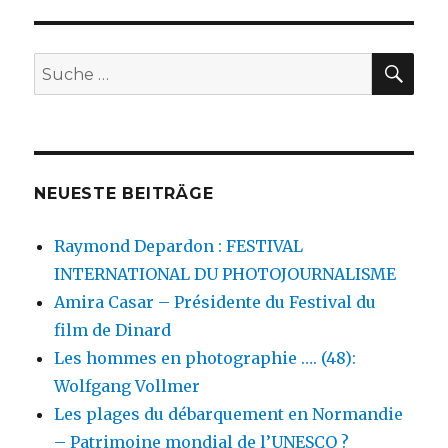
SU
Suche
nach:
NEUESTE BEITRÄGE
Raymond Depardon : FESTIVAL
INTERNATIONAL DU PHOTOJOURNALISME
Amira Casar – Présidente du Festival du
film de Dinard
Les hommes en photographie …. (48):
Wolfgang Vollmer
Les plages du débarquement en Normandie
– Patrimoine mondial de l’UNESCO ?