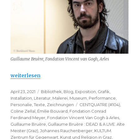
Guillaume Bruère, Fondation Vincent van Gogh, Arles
„ Guillaume Bruère : DEAD & A LIVE. Alte Meister (G
weiterlesen
Veröffentlicht
Kategorien
April 23, 2021
Bibliothek
,
Blog
,
Exposition
,
Grafik
,
am
Installation
,
Literatur
,
Malerei
,
Museum
,
Performance
,
Schlagwörter
Personalie
,
Texte
,
Zeichnungen
CENTQUATRE (#104)
,
Coline Zellal
,
Émilie Bouvard
,
Fondation Conrad
Ferdinand Meyer
,
Fondation Vincent Van Gogh à Arles
,
Guillaume Bruère
,
Guillaume Bruère : DEAD & A LIVE. Alte
Meister (Graz)
,
Johannes Rauchenberger
,
KULTUM.
Zentrum für Gegenwart
,
Kunst und Religion in Graz
,