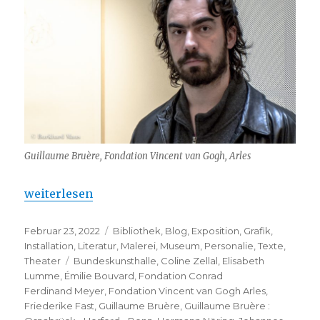
Guillaume Bruère, Fondation Vincent van Gogh, Arles
„Guillaume Bruère : Osnabrück – Herford – Bonn“
weiterlesen
Veröffentlicht
Kategorien
Februar 23, 2022
Bibliothek
,
Blog
,
Exposition
,
Grafik
,
am
Installation
,
Literatur
,
Malerei
,
Museum
,
Personalie
,
Texte
,
Schlagwörter
Theater
Bundeskunsthalle
,
Coline Zellal
,
Elisabeth
Lumme
,
Émilie Bouvard
,
Fondation Conrad
Ferdinand Meyer
,
Fondation Vincent van Gogh Arles
,
Friederike Fast
,
Guillaume Bruère
,
Guillaume Bruère :