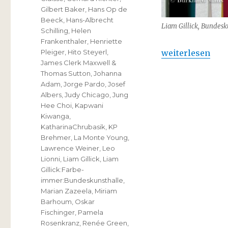
Gilbert Baker
,
Hans Op de
Beeck
,
Hans-Albrecht
Liam Gillick, Bundesk
Schilling
,
Helen
Frankenthaler
,
Henriette
„Liam Gillick :
weiterlesen
Pleiger
,
Hito Steyerl
,
James Clerk Maxwell &
Thomas Sutton
,
Johanna
Adam
,
Jorge Pardo
,
Josef
Albers
,
Judy Chicago
,
Jung
Hee Choi
,
Kapwani
Kiwanga
,
KatharinaChrubasik
,
KP
Brehmer
,
La Monte Young
,
Lawrence Weiner
,
Leo
Lionni
,
Liam Gillick
,
Liam
Gillick:Farbe-
immer:Bundeskunsthalle
,
Marian Zazeela
,
Miriam
Barhoum
,
Oskar
Fischinger
,
Pamela
Rosenkranz
,
Renée Green
,