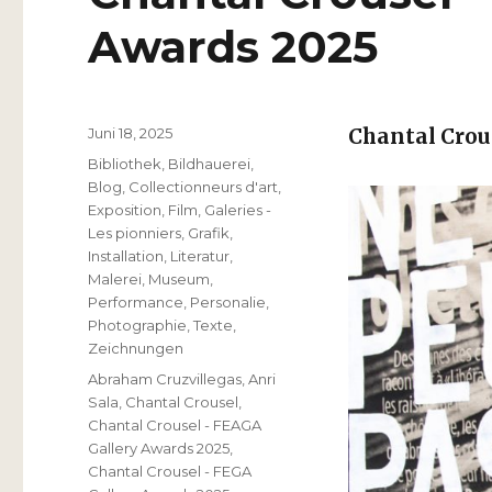
Awards 2025
Veröffentlicht
Juni 18, 2025
Chantal Crou
am
Kategorien
Bibliothek
,
Bildhauerei
,
Blog
,
Collectionneurs d'art
,
Exposition
,
Film
,
Galeries -
Les pionniers
,
Grafik
,
Installation
,
Literatur
,
Malerei
,
Museum
,
Performance
,
Personalie
,
Photographie
,
Texte
,
Zeichnungen
Schlagwörter
Abraham Cruzvillegas
,
Anri
Sala
,
Chantal Crousel
,
Chantal Crousel - FEAGA
Gallery Awards 2025
,
Chantal Crousel - FEGA