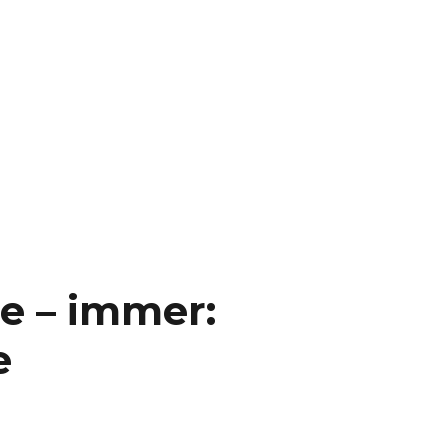
be – immer:
e