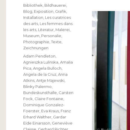
am
Kategorien
Bibliothek
,
Bildhauerei
,
Blog
,
Exposition
,
Grafik
,
Installation
,
Les curatrices
des arts
,
Les femmes dans
les arts
,
Literatur
,
Malerei
,
Museum
,
Personalie
,
Photographie
,
Texte
,
Zeichnungen
Schlagwörter
Adam Pendleton
,
Agnieszka Lulinska
,
Amalia
Pica
,
Angela Bulloch
,
Angela de la Cruz
,
Anna
Atkins
,
Antje Majewski
,
Blinky Palermo
,
Bundeskunsthalle
,
Carsten
Fock
,
Claire Fontaine
,
Dominique Gonzalez-
Foerster
,
Eva Kraus
,
Franz
Erhard Walther
,
Gardar
Eide Einarsson
,
Geneviève
Claisse
,
Gerhard Richter
,