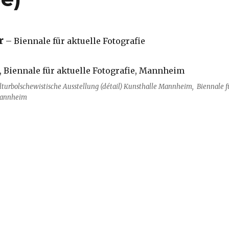
r
– Biennale für aktuelle Fotografie
lturbolschewistische Ausstellung (détail) Kunsthalle Mannheim, Biennale f
 Mannheim
– Gespenstergeschichten (Biennale für aktuelle Fotogra