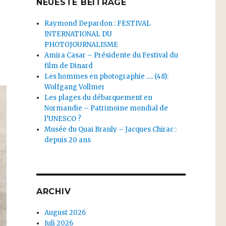
NEUESTE BEITRÄGE
Raymond Depardon : FESTIVAL
INTERNATIONAL DU
PHOTOJOURNALISME
Amira Casar – Présidente du Festival du
film de Dinard
Les hommes en photographie …. (48):
Wolfgang Vollmer
Les plages du débarquement en
Normandie – Patrimoine mondial de
l’UNESCO ?
Musée du Quai Branly – Jacques Chirac :
depuis 20 ans
ARCHIV
August 2026
Juli 2026