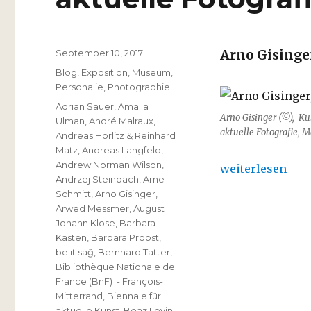
Veröffentlicht
September 10, 2017
Arno Gisinge
am
Kategorien
Blog
,
Exposition
,
Museum
,
Personalie
,
Photographie
Schlagwörter
Adrian Sauer
,
Amalia
Arno Gisinger (©), Ku
Ulman
,
André Malraux
,
aktuelle Fotografie,
Andreas Horlitz & Reinhard
Matz
,
Andreas Langfeld
,
Andrew Norman Wilson
,
„Arno Gisinger 
weiterlesen
Andrzej Steinbach
,
Arne
Schmitt
,
Arno Gisinger
,
Arwed Messmer
,
August
Johann Klose
,
Barbara
Kasten
,
Barbara Probst
,
belit sağ
,
Bernhard Tatter
,
Bibliothèque Nationale de
France (BnF) - François-
Mitterrand
,
Biennale für
aktuelle Kunst
,
Boaz Levin
,