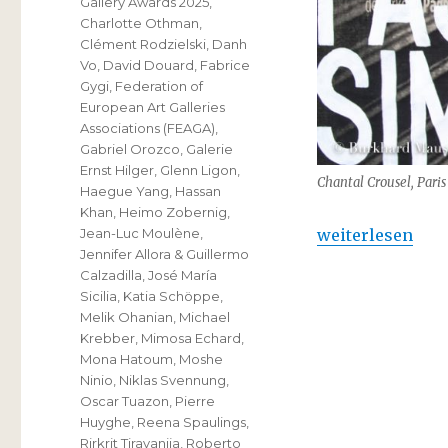
Gallery Awards 2025
,
Charlotte Othman
,
Clément Rodzielski
,
Danh
Vo
,
David Douard
,
Fabrice
Gygi
,
Federation of
European Art Galleries
Associations (FEAGA)
,
Gabriel Orozco
,
Galerie
Ernst Hilger
,
Glenn Ligon
,
Chantal Crousel, Paris
Haegue Yang
,
Hassan
Khan
,
Heimo Zobernig
,
„Chantal Crouse
weiterlesen
Jean-Luc Moulène
,
Jennifer Allora & Guillermo
Calzadilla
,
José María
Sicilia
,
Katia Schöppe
,
Melik Ohanian
,
Michael
Krebber
,
Mimosa Echard
,
Mona Hatoum
,
Moshe
Ninio
,
Niklas Svennung
,
Oscar Tuazon
,
Pierre
Huyghe
,
Reena Spaulings
,
Rirkrit Tiravanija
,
Roberto