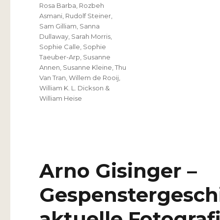
Rosa Barba
,
Rozbeh
Asmani
,
Rudolf Steiner
,
Sam Gilliam
,
Sanna
Dullaway
,
Sarah Morris
,
Sophie Calle
,
Sophie
Taeuber-Arp
,
Susanne
Annen
,
Susanne Kleine
,
Thu
Van Tran
,
Willem de Rooij
,
William K. L. Dickson &
William Heise
Arno Gisinger –
Gespenstergeschi
aktuelle Fotograf