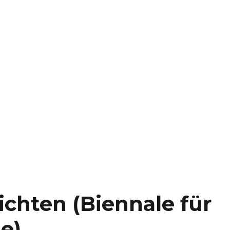
chten (Biennale für
ie)