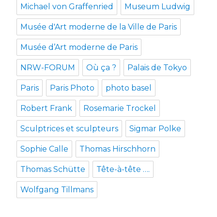
Michael von Graffenried
Museum Ludwig
Musée d'Art moderne de la Ville de Paris
Musée d’Art moderne de Paris
NRW-FORUM
Où ça ?
Palais de Tokyo
Paris
Paris Photo
photo basel
Robert Frank
Rosemarie Trockel
Sculptrices et sculpteurs
Sigmar Polke
Sophie Calle
Thomas Hirschhorn
Thomas Schütte
Tête-à-tête ….
Wolfgang Tillmans