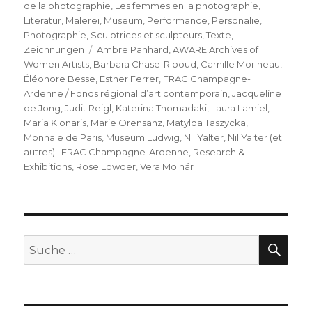
de la photographie
,
Les femmes en la photographie
,
Literatur
,
Malerei
,
Museum
,
Performance
,
Personalie
,
Photographie
,
Sculptrices et sculpteurs
,
Texte
,
Schlagwörter
Zeichnungen
Ambre Panhard
,
AWARE Archives of
Women Artists
,
Barbara Chase-Riboud
,
Camille Morineau
,
Éléonore Besse
,
Esther Ferrer
,
FRAC Champagne-
Ardenne / Fonds régional d’art contemporain
,
Jacqueline
de Jong
,
Judit Reigl
,
Katerina Thomadaki
,
Laura Lamiel
,
Maria Klonaris
,
Marie Orensanz
,
Matylda Taszycka
,
Monnaie de Paris
,
Museum Ludwig
,
Nil Yalter
,
Nil Yalter (et
autres) : FRAC Champagne-Ardenne
,
Research &
Exhibitions
,
Rose Lowder
,
Vera Molnár
SU
Suche
nach: