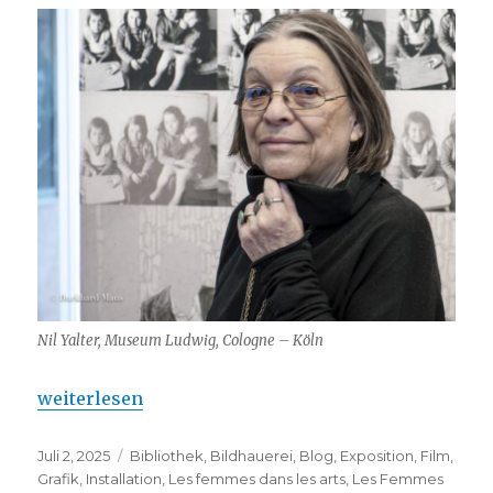
Nil Yalter, Museum Ludwig, Cologne – Köln
„Nil Yalter (et autres) : FRAC Champagne-Ardenne“
weiterlesen
Veröffentlicht
Kategorien
Juli 2, 2025
Bibliothek
,
Bildhauerei
,
Blog
,
Exposition
,
Film
,
am
Grafik
,
Installation
,
Les femmes dans les arts
,
Les Femmes