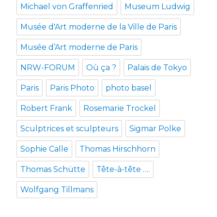
Michael von Graffenried
Museum Ludwig
Musée d'Art moderne de la Ville de Paris
Musée d’Art moderne de Paris
NRW-FORUM
Où ça ?
Palais de Tokyo
Paris
Paris Photo
photo basel
Robert Frank
Rosemarie Trockel
Sculptrices et sculpteurs
Sigmar Polke
Sophie Calle
Thomas Hirschhorn
Thomas Schütte
Tête-à-tête ….
Wolfgang Tillmans