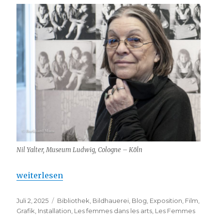
Nil Yalter, Museum Ludwig, Cologne – Köln
„Nil Yalter (et autres) : FRAC Champagne-Ardenne“
weiterlesen
Veröffentlicht
Kategorien
Juli 2, 2025
Bibliothek
,
Bildhauerei
,
Blog
,
Exposition
,
Film
,
am
Grafik
,
Installation
,
Les femmes dans les arts
,
Les Femmes