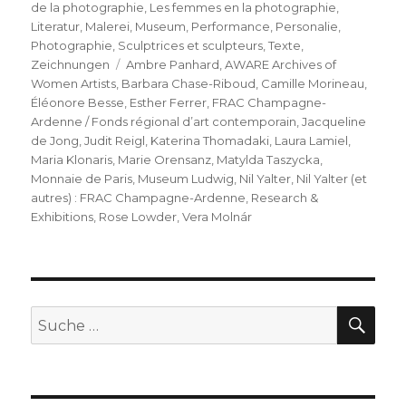
de la photographie
,
Les femmes en la photographie
,
Literatur
,
Malerei
,
Museum
,
Performance
,
Personalie
,
Photographie
,
Sculptrices et sculpteurs
,
Texte
,
Schlagwörter
Zeichnungen
Ambre Panhard
,
AWARE Archives of
Women Artists
,
Barbara Chase-Riboud
,
Camille Morineau
,
Éléonore Besse
,
Esther Ferrer
,
FRAC Champagne-
Ardenne / Fonds régional d’art contemporain
,
Jacqueline
de Jong
,
Judit Reigl
,
Katerina Thomadaki
,
Laura Lamiel
,
Maria Klonaris
,
Marie Orensanz
,
Matylda Taszycka
,
Monnaie de Paris
,
Museum Ludwig
,
Nil Yalter
,
Nil Yalter (et
autres) : FRAC Champagne-Ardenne
,
Research &
Exhibitions
,
Rose Lowder
,
Vera Molnár
SU
Suche
nach: