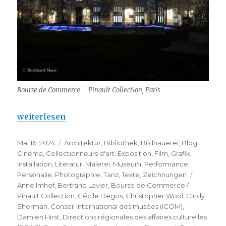
Bourse de Commerce – Pinault Collection, Paris
„La nuit européenne des musées – 20e édition“
weiterlesen
Veröffentlicht
Kategorien
Mai 16, 2024
Architektur
,
Bibliothek
,
Bildhauerei
,
Blog
,
am
Cinéma
,
Collectionneurs d'art
,
Exposition
,
Film
,
Grafik
,
Installation
,
Literatur
,
Malerei
,
Museum
,
Performance
,
Schlagwö
Personalie
,
Photographie
,
Tanz
,
Texte
,
Zeichnungen
Anne Imhof
,
Bertrand Lavier
,
Bourse de Commerce /
Pinault Collection
,
Cécile Degos
,
Christopher Wool
,
Cindy
Sherman
,
Conseil international des musées (ICOM)
,
Damien Hirst
,
Directions régionales des affaires culturelles