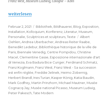
Franz West, Museum Ludwig, Cologne – Köln
„Franz West – Sa succession est enfin réglée“
weiterlesen
Veröffentlicht
Kategorien
Februar 2, 2021
Bibliothek
,
Bildhauerei
,
Blog
,
Exposition
,
am
Installation
,
Kolloquium
,
Konferenz
,
Literatur
,
Museum
,
Schlagwörter
Personalie
,
Sculptrices et sculpteurs
,
Texte
Albert
Oehlen
,
Andrea Uberbacher
,
Andreas Reiter Raabe
,
Benedikt Ledebur
,
Bibliothèque historique de la ville de
Paris
,
Biennale Venedig
,
Centre Pompidou
,
Christine
Macel
,
Clementine Gasse
,
Esposizione internazionale d'art
di Venezia
,
Eva Badura Bice Curiger
,
Ferdinand Schmatz
,
Franz Koglmann
,
Franz West
,
Franz West - Sa succession
est enfin réglée
,
Freddie Jelinek
,
Heimo Zobernig
,
Herbert Brandl
,
Ines Turian
,
Kasper König
,
Katia Baudin
,
Mark Godfrey
,
Martin Prinzhorn
,
Michael Mautner
,
Musée
Cognacq-Jay
,
Musée national Picasso
,
Museum Ludwig
,
Peter Pakesch
,
Tate Modern