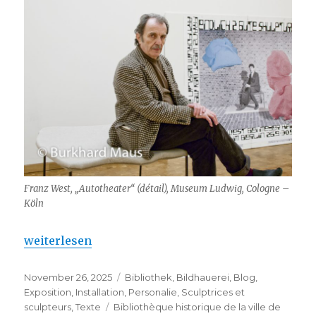
Franz West, „Autotheater“ (détail), Museum Ludwig, Cologne –
Köln
„Franz West – Anvers“
weiterlesen
Veröffentlicht
Kategorien
November 26, 2025
Bibliothek
,
Bildhauerei
,
Blog
,
am
Exposition
,
Installation
,
Personalie
,
Sculptrices et
Schlagwörter
sculpteurs
,
Texte
Bibliothèque historique de la ville de