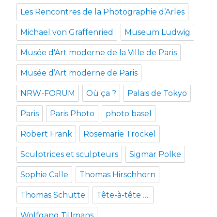
Les Rencontres de la Photographie d’Arles
Michael von Graffenried
Museum Ludwig
Musée d'Art moderne de la Ville de Paris
Musée d’Art moderne de Paris
NRW-FORUM
Où ça ?
Palais de Tokyo
Paris
Paris Photo
photo basel
Robert Frank
Rosemarie Trockel
Sculptrices et sculpteurs
Sigmar Polke
Sophie Calle
Thomas Hirschhorn
Thomas Schütte
Tête-à-tête ….
Wolfgang Tillmans