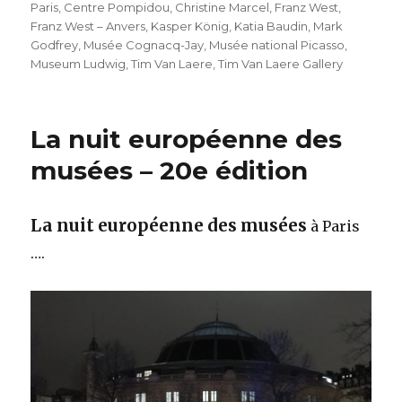
Paris
,
Centre Pompidou
,
Christine Marcel
,
Franz West
,
Franz West – Anvers
,
Kasper König
,
Katia Baudin
,
Mark
Godfrey
,
Musée Cognacq-Jay
,
Musée national Picasso
,
Museum Ludwig
,
Tim Van Laere
,
Tim Van Laere Gallery
La nuit européenne des
musées – 20e édition
La nuit européenne des musées
à Paris
….