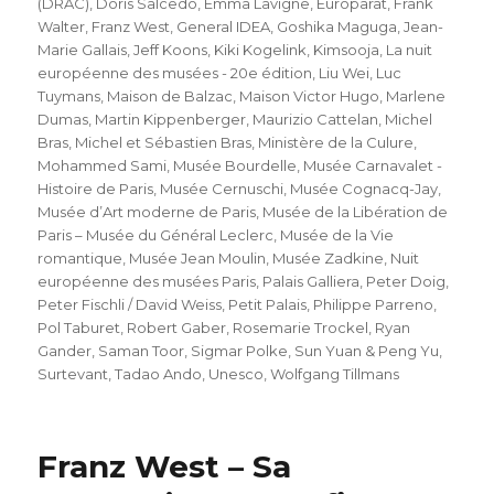
(DRAC)
,
Doris Salcedo
,
Emma Lavigne
,
Europarat
,
Frank
Walter
,
Franz West
,
General IDEA
,
Goshika Maguga
,
Jean-
Marie Gallais
,
Jeff Koons
,
Kiki Kogelink
,
Kimsooja
,
La nuit
européenne des musées - 20e édition
,
Liu Wei
,
Luc
Tuymans
,
Maison de Balzac
,
Maison Victor Hugo
,
Marlene
Dumas
,
Martin Kippenberger
,
Maurizio Cattelan
,
Michel
Bras
,
Michel et Sébastien Bras
,
Ministère de la Culure
,
Mohammed Sami
,
Musée Bourdelle
,
Musée Carnavalet -
Histoire de Paris
,
Musée Cernuschi
,
Musée Cognacq-Jay
,
Musée d’Art moderne de Paris
,
Musée de la Libération de
Paris – Musée du Général Leclerc
,
Musée de la Vie
romantique
,
Musée Jean Moulin
,
Musée Zadkine
,
Nuit
européenne des musées Paris
,
Palais Galliera
,
Peter Doig
,
Peter Fischli / David Weiss
,
Petit Palais
,
Philippe Parreno
,
Pol Taburet
,
Robert Gaber
,
Rosemarie Trockel
,
Ryan
Gander
,
Saman Toor
,
Sigmar Polke
,
Sun Yuan & Peng Yu
,
Surtevant
,
Tadao Ando
,
Unesco
,
Wolfgang Tillmans
Franz West – Sa