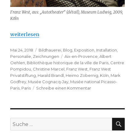
Franz West, aus: „Autotheater“ (détail), Museum Ludwig, 2009,
Köln
„Franz West – La grande rétrospective à Paris“
weiterlesen
Veröffentlicht
Kategorien
Mai 24, 2018
Bildhauerei
,
Blog
,
Exposition
,
Installation
,
am
Schlagwörter
Personalie
,
Zeichnungen
Aix-en-Provence
,
Albert
Oehlen
,
Bibliothèque historique de la ville de Paris
,
Centre
Pompidou
,
Christine Marcel
,
Franz West
,
Franz West
Privatstiftung
,
Harald Brandl
,
Heimo Zobernig
,
Köln
,
Mark
Godfrey
,
Musée Cognacq-Jay
,
Musée national Picasso-
zu
Paris
,
Paris
Schreibe einen Kommentar
Franz
West
–
La
grande
SU
Suche
rétrospective
nach:
à