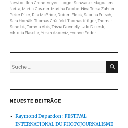
Newton
,
llen Gronemeyer
,
Ludger Schwarte
,
Magdalena
Netta
,
Martin Gostner
,
Martina Dobbe
,
Nina Tessa Zahner
,
Peter Piller
,
Rita McBride
,
Robert Fleck
,
Sabrina Fritsch
,
Sara Hornäk
,
Thomas Grünfeld
,
Thomas Kröger
,
Thomas
Scheibit
,
Tomma Abts
,
Trisha Donnelly
,
Udo Dziersk
,
Viktoria Flasche
,
Yesim Akdeniz
,
Yvonne Feder
SU
Suche
nach:
NEUESTE BEITRÄGE
Raymond Depardon : FESTIVAL
INTERNATIONAL DU PHOTOJOURNALISME