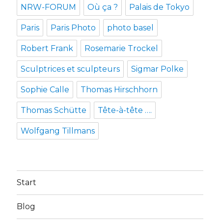
NRW-FORUM
Où ça ?
Palais de Tokyo
Paris
Paris Photo
photo basel
Robert Frank
Rosemarie Trockel
Sculptrices et sculpteurs
Sigmar Polke
Sophie Calle
Thomas Hirschhorn
Thomas Schütte
Tête-à-tête ….
Wolfgang Tillmans
Start
Blog