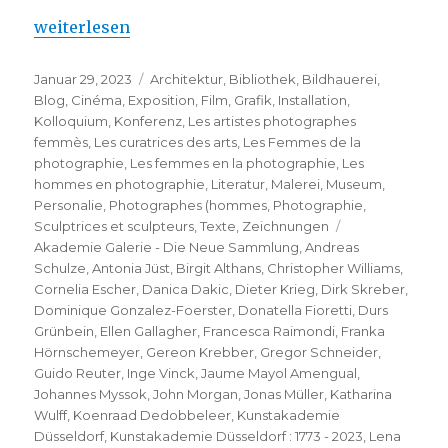
„Kunstakademie Düsseldorf : 1773 – 2023“
weiterlesen
Veröffentlicht
Kategorien
Januar 29, 2023
Architektur
,
Bibliothek
,
Bildhauerei
,
am
Blog
,
Cinéma
,
Exposition
,
Film
,
Grafik
,
Installation
,
Kolloquium
,
Konferenz
,
Les artistes photographes
femmès
,
Les curatrices des arts
,
Les Femmes de la
photographie
,
Les femmes en la photographie
,
Les
hommes en photographie
,
Literatur
,
Malerei
,
Museum
,
Personalie
,
Photographes (hommes
,
Photographie
,
Schlagwörter
Sculptrices et sculpteurs
,
Texte
,
Zeichnungen
Akademie Galerie - Die Neue Sammlung
,
Andreas
Schulze
,
Antonia Jüst
,
Birgit Althans
,
Christopher Williams
,
Cornelia Escher
,
Danica Dakic
,
Dieter Krieg
,
Dirk Skreber
,
Dominique Gonzalez-Foerster
,
Donatella Fioretti
,
Durs
Grünbein
,
Ellen Gallagher
,
Francesca Raimondi
,
Franka
Hörnschemeyer
,
Gereon Krebber
,
Gregor Schneider
,
Guido Reuter
,
Inge Vinck
,
Jaume Mayol Amengual
,
Johannes Myssok
,
John Morgan
,
Jonas Müller
,
Katharina
Wulff
,
Koenraad Dedobbeleer
,
Kunstakademie
Düsseldorf
,
Kunstakademie Düsseldorf : 1773 - 2023
,
Lena