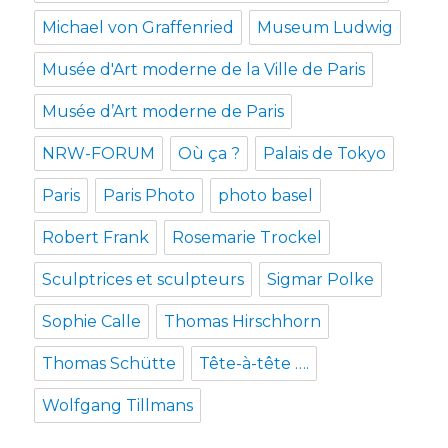
Michael von Graffenried
Museum Ludwig
Musée d'Art moderne de la Ville de Paris
Musée d’Art moderne de Paris
NRW-FORUM
Où ça ?
Palais de Tokyo
Paris
Paris Photo
photo basel
Robert Frank
Rosemarie Trockel
Sculptrices et sculpteurs
Sigmar Polke
Sophie Calle
Thomas Hirschhorn
Thomas Schütte
Tête-à-tête ….
Wolfgang Tillmans