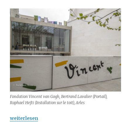
Fondation Vincent van Gogh, Bertrand Lavalier (Portail),
Raphael Hefti (Installation sur le toit), Arles
„Fondation Vincent van Gogh Arles – 10 ans ….“
weiterlesen