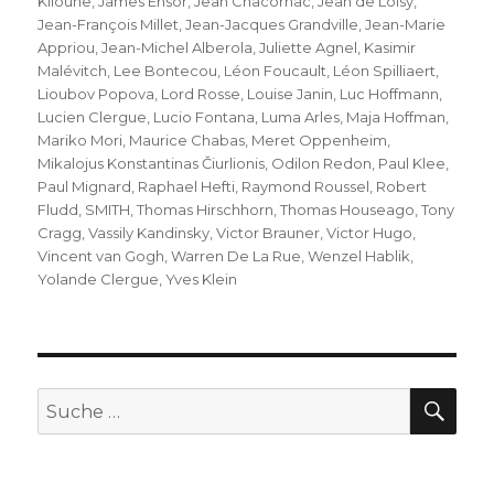
Klioune
,
James Ensor
,
Jean Chacornac
,
Jean de Loisy
,
Jean-François Millet
,
Jean-Jacques Grandville
,
Jean-Marie
Appriou
,
Jean-Michel Alberola
,
Juliette Agnel
,
Kasimir
Malévitch
,
Lee Bontecou
,
Léon Foucault
,
Léon Spilliaert
,
Lioubov Popova
,
Lord Rosse
,
Louise Janin
,
Luc Hoffmann
,
Lucien Clergue
,
Lucio Fontana
,
Luma Arles
,
Maja Hoffman
,
Mariko Mori
,
Maurice Chabas
,
Meret Oppenheim
,
Mikalojus Konstantinas Čiurlionis
,
Odilon Redon
,
Paul Klee
,
Paul Mignard
,
Raphael Hefti
,
Raymond Roussel
,
Robert
Fludd
,
SMITH
,
Thomas Hirschhorn
,
Thomas Houseago
,
Tony
Cragg
,
Vassily Kandinsky
,
Victor Brauner
,
Victor Hugo
,
Vincent van Gogh
,
Warren De La Rue
,
Wenzel Hablik
,
Yolande Clergue
,
Yves Klein
SU
Suche
nach: