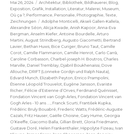
Veröffentlicht
Kategorien
Mai 26, 2024
Architektur
,
Bibliothek
,
Bildhauerei
,
Blog
,
am
Exposition
,
Grafik
,
Installation
,
Literatur
,
Malerei
,
Museum
,
Où ça ?
,
Performance
,
Personalie
,
Photographie
,
Texte
,
Schlagwörter
Zeichnungen
Adolphe Monticelli
,
Akseli Gallen-Kallela
,
Alexandre Séon
,
Alicja Kwade
,
Anish Kapoor
,
Anna-Eva
Bergman
,
Anselm Kiefer
,
Antoine Bourdelle
,
Arturo
Martini
,
August Strindberg
,
Augusto Giacometti
,
Bertrand
Lavier
,
Bethan Huws
,
Bice Curiger
,
Bruno Taut
,
Camille
Corot
,
Camille Flammarion
,
Camille Henrot
,
Carlo Carrà
,
Caroline Corbasson
,
Charbel-joseph H. Boutros
,
Charles
Marville
,
Daniel Tremblay
,
Djabril Boukhenaïssi
,
Dove
Allouche
,
DRIFT (Lonneke Gordijn und Ralph Nauta)
,
Edvard Munch
,
Elizabeth Peyton
,
Enrico Prampolini
,
Étienne Léopold Trouvelot
,
Eugène Jansson
,
Evariste
Richer
,
Félicie d’Estienne d’Orves
,
Ferdinand Quénisset
,
Fondation Vincent van Gogh Arles
,
Fondation Vincent van
Gogh Arles - 10 ans ....
,
Franck Scurti
,
František Kupka
,
Frédéric Bruly Bouabré
,
Frederic Watts
,
Frédéric-Auguste
Cazals
,
Fritz Hauser
,
Gaëlle Choisne
,
Gary Hume
,
Georgia
O’Keeffe
,
Giacomo Balla
,
Gillian Brett
,
Gloria Friedmann
,
Gustave Doré
,
Helen Frankenthaler
,
Hippolyte Fizeau
,
Ivan