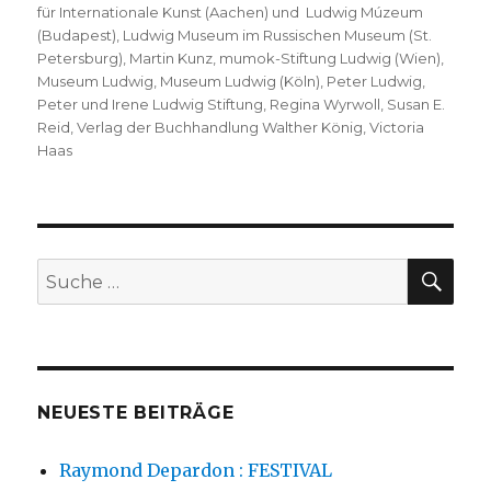
für Internationale Kunst (Aachen) und Ludwig Múzeum
(Budapest)
,
Ludwig Museum im Russischen Museum (St.
Petersburg)
,
Martin Kunz
,
mumok-Stiftung Ludwig (Wien)
,
Museum Ludwig
,
Museum Ludwig (Köln)
,
Peter Ludwig
,
Peter und Irene Ludwig Stiftung
,
Regina Wyrwoll
,
Susan E.
Reid
,
Verlag der Buchhandlung Walther König
,
Victoria
Haas
SU
Suche
nach:
NEUESTE BEITRÄGE
Raymond Depardon : FESTIVAL