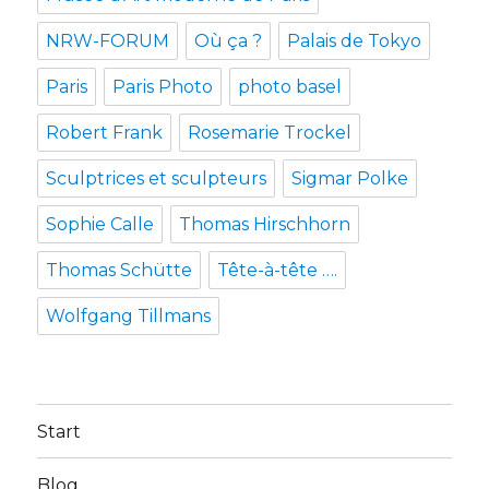
NRW-FORUM
Où ça ?
Palais de Tokyo
Paris
Paris Photo
photo basel
Robert Frank
Rosemarie Trockel
Sculptrices et sculpteurs
Sigmar Polke
Sophie Calle
Thomas Hirschhorn
Thomas Schütte
Tête-à-tête ….
Wolfgang Tillmans
Start
Blog