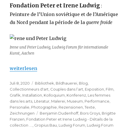
Fondation Peter et Irene Ludwig
:
Peinture de l’Union soviétique et de l’Amérique
du Nord pendant la période de la
guerre froide
Irene und Peter Ludwig, Ludwig Forum für internationale
Kunst, Aachen
„Fondation Peter et Irene Ludwig – Détails de la col
weiterlesen
Veröffentlicht
Kategorien
Juli 8, 2020
Bibliothek
,
Bildhauerei
,
Blog
,
am
Collectionneurs d'art
,
Couples dans l’art
,
Exposition
,
Film
,
Grafik
,
Installation
,
Kolloquium
,
Konferenz
,
Les femmes
dans les arts
,
Literatur
,
Malerei
,
Museum
,
Performance
,
Personalie
,
Photographie
,
Rezensionen
,
Texte
,
Schlagwörter
Zeichnungen
Benjamin Dudenhoff
,
Bors Groys
,
Brigitte
Franzen
,
Fondation Peter et Irene Ludwig - Détails de la
collection ....
,
Gropius Bau
,
Ludwig Forum
,
Ludwig Forum