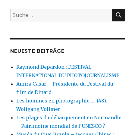
SU
Suche
nach:
NEUESTE BEITRÄGE
Raymond Depardon : FESTIVAL
INTERNATIONAL DU PHOTOJOURNALISME
Amira Casar – Présidente du Festival du
film de Dinard
Les hommes en photographie …. (48):
Wolfgang Vollmer
Les plages du débarquement en Normandie
– Patrimoine mondial de l’UNESCO ?
Musée du Quai Branly – Jacques Chirac :