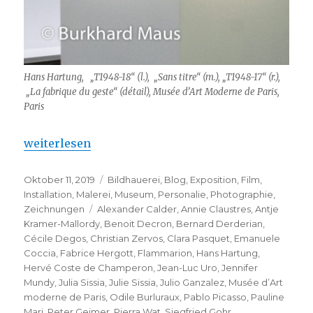
Hans Hartung, „T1948-18“ (l.), „Sans titre“ (m.), „T1948-17“ (r.),
„La fabrique du geste“ (détail), Musée d’Art Moderne de Paris,
Paris
„Hans Hartung – La grande rétrospective à Paris“
weiterlesen
Veröffentlicht
Kategorien
Oktober 11, 2019
Bildhauerei
,
Blog
,
Exposition
,
Film
,
am
Installation
,
Malerei
,
Museum
,
Personalie
,
Photographie
,
Schlagwörter
Zeichnungen
Alexander Calder
,
Annie Claustres
,
Antje
Kramer-Mallordy
,
Benoit Decron
,
Bernard Derderian
,
Cécile Degos
,
Christian Zervos
,
Clara Pasquet
,
Emanuele
Coccia
,
Fabrice Hergott
,
Flammarion
,
Hans Hartung
,
Hervé Coste de Champeron
,
Jean-Luc Uro
,
Jennifer
Mundy
,
Julia Sissia
,
Julie Sissia
,
Julio Ganzalez
,
Musée d’Art
moderne de Paris
,
Odile Burluraux
,
Pablo Picasso
,
Pauline
Mari
,
Peter Geimer
,
Pierra Wat
,
Siegfried Gohr