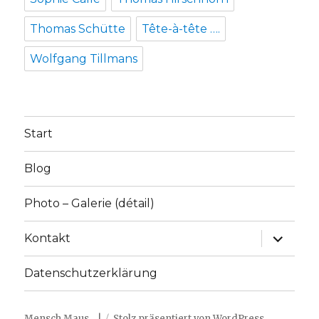
Thomas Schütte
Tête-à-tête ….
Wolfgang Tillmans
Start
Blog
Photo – Galerie (détail)
Unterme
Kontakt
anzeige
Datenschutzerklärung
Mensch Maus… !
Stolz präsentiert von WordPress