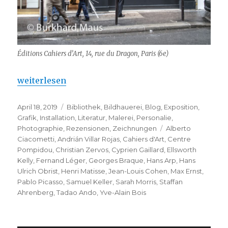
Éditions Cahiers d’Art, 14, rue du Dragon, Paris (6e)
„Ellsworth Kelly – Cahiers d’Art – Paris (maintenan
weiterlesen
Veröffentlicht
Kategorien
April 18, 2019
Bibliothek
,
Bildhauerei
,
Blog
,
Exposition
,
am
Grafik
,
Installation
,
Literatur
,
Malerei
,
Personalie
,
Schlagwörter
Photographie
,
Rezensionen
,
Zeichnungen
Alberto
Ciacometti
,
Andrián Villar Rojas
,
Cahiers d'Art
,
Centre
Pompidou
,
Christian Zervos
,
Cyprien Gaillard
,
Ellsworth
Kelly
,
Fernand Léger
,
Georges Braque
,
Hans Arp
,
Hans
Ulrich Obrist
,
Henri Matisse
,
Jean-Louis Cohen
,
Max Ernst
,
Pablo Picasso
,
Samuel Keller
,
Sarah Morris
,
Staffan
Ahrenberg
,
Tadao Ando
,
Yve-Alain Bois