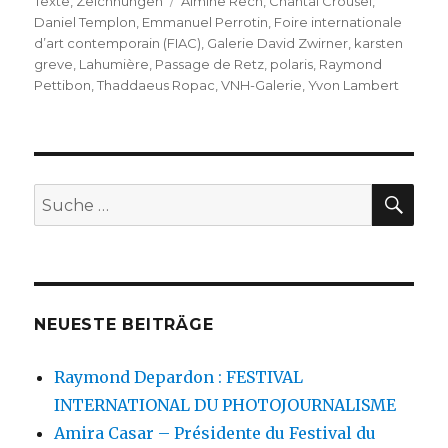
Schlagwörter
Texte
,
Zeichnungen
Almine Rech
,
Chantal Crousel
,
Daniel Templon
,
Emmanuel Perrotin
,
Foire internationale
d’art contemporain (FIAC)
,
Galerie David Zwirner
,
karsten
greve
,
Lahumière
,
Passage de Retz
,
polaris
,
Raymond
Pettibon
,
Thaddaeus Ropac
,
VNH-Galerie
,
Yvon Lambert
SU
Suche
nach:
NEUESTE BEITRÄGE
Raymond Depardon : FESTIVAL
INTERNATIONAL DU PHOTOJOURNALISME
Amira Casar – Présidente du Festival du