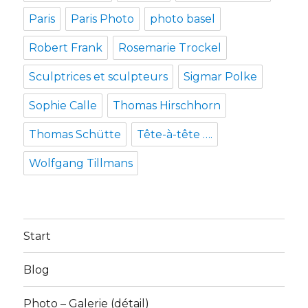
Paris
Paris Photo
photo basel
Robert Frank
Rosemarie Trockel
Sculptrices et sculpteurs
Sigmar Polke
Sophie Calle
Thomas Hirschhorn
Thomas Schütte
Tête-à-tête ….
Wolfgang Tillmans
Start
Blog
Photo – Galerie (détail)