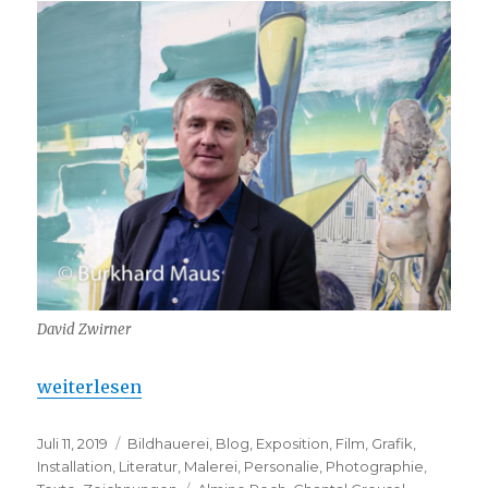
David Zwirner
„Galerie David Zwirner – Bienvenue à Paris“
weiterlesen
Veröffentlicht
Kategorien
Juli 11, 2019
Bildhauerei
,
Blog
,
Exposition
,
Film
,
Grafik
,
am
Installation
,
Literatur
,
Malerei
,
Personalie
,
Photographie
,