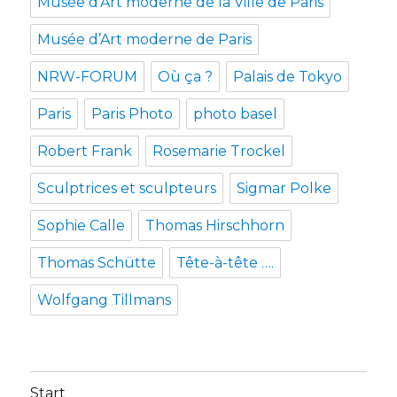
Musée d'Art moderne de la Ville de Paris
Musée d’Art moderne de Paris
NRW-FORUM
Où ça ?
Palais de Tokyo
Paris
Paris Photo
photo basel
Robert Frank
Rosemarie Trockel
Sculptrices et sculpteurs
Sigmar Polke
Sophie Calle
Thomas Hirschhorn
Thomas Schütte
Tête-à-tête ….
Wolfgang Tillmans
Start