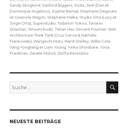
Sandy Skoglund
,
Sanford Biggers
,
Soda_Jerk (Dan et
Dominique Angeloro)
,
Sophie Bernal
,
Stéphane Degoutin
et Gwenola Wagon
,
Stéphane Malka
,
Studio Orta (Lucy et
Jorge Orta)
,
Superstudio
,
Tadanori Yokoo
,
Tavares
Strachan
,
Tetsumi Kudo
,
Tishan Hsu
,
Vincent Fournier
,
WAI
Architecture Think Tank (Cruz Garcia & Nathalie
Frankowski)
,
Wangechi Mutu
,
Ward Shelley
,
Willie Cole
,
Yang Yongliang et Liam Young
,
Yinka Shonibare
,
Yona
Friedman
,
Zanele Muholi
,
Zsófia Keresztes
SU
Suche
nach:
NEUESTE BEITRÄGE