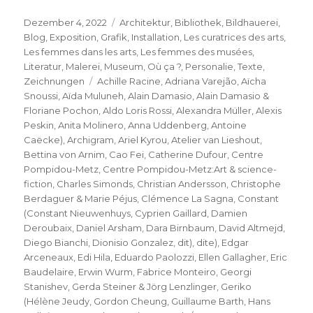
Veröffentlicht
Kategorien
Dezember 4, 2022
Architektur
,
Bibliothek
,
Bildhauerei
,
am
Blog
,
Exposition
,
Grafik
,
Installation
,
Les curatrices des arts
,
Les femmes dans les arts
,
Les femmes des musées
,
Literatur
,
Malerei
,
Museum
,
Où ça ?
,
Personalie
,
Texte
,
Schlagwörter
Zeichnungen
Achille Racine
,
Adriana Varejão
,
Aïcha
Snoussi
,
Aïda Muluneh
,
Alain Damasio
,
Alain Damasio &
Floriane Pochon
,
Aldo Loris Rossi
,
Alexandra Müller
,
Alexis
Peskin
,
Anita Molinero
,
Anna Uddenberg
,
Antoine
Caëcke)
,
Archigram
,
Ariel Kyrou
,
Atelier van Lieshout
,
Bettina von Arnim
,
Cao Fei
,
Catherine Dufour
,
Centre
Pompidou-Metz
,
Centre Pompidou-Metz:Art & science-
fiction
,
Charles Simonds
,
Christian Andersson
,
Christophe
Berdaguer & Marie Péjus
,
Clémence La Sagna
,
Constant
(Constant Nieuwenhuys
,
Cyprien Gaillard
,
Damien
Deroubaix
,
Daniel Arsham
,
Dara Birnbaum
,
David Altmejd
,
Diego Bianchi
,
Dionisio Gonzalez
,
dit)
,
dite)
,
Edgar
Arceneaux
,
Edi Hila
,
Eduardo Paolozzi
,
Ellen Gallagher
,
Eric
Baudelaire
,
Erwin Wurm
,
Fabrice Monteiro
,
Georgi
Stanishev
,
Gerda Steiner & Jörg Lenzlinger
,
Geriko
(Hélène Jeudy
,
Gordon Cheung
,
Guillaume Barth
,
Hans