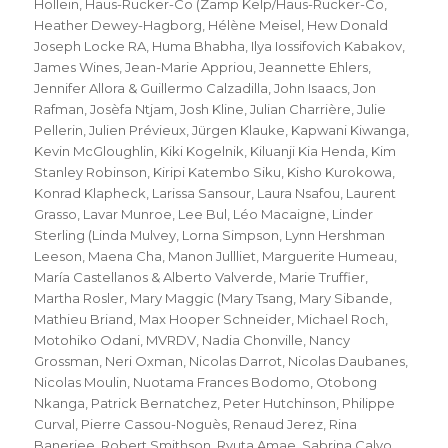
Hollein
,
Haus-Rucker-Co (Zamp Kelp/Haus-Rucker-Co
,
Heather Dewey-Hagborg
,
Hélène Meisel
,
Hew Donald
Joseph Locke RA
,
Huma Bhabha
,
Ilya Iossifovich Kabakov
,
James Wines
,
Jean-Marie Appriou
,
Jeannette Ehlers
,
Jennifer Allora & Guillermo Calzadilla
,
John Isaacs
,
Jon
Rafman
,
Josèfa Ntjam
,
Josh Kline
,
Julian Charrière
,
Julie
Pellerin
,
Julien Prévieux
,
Jürgen Klauke
,
Kapwani Kiwanga
,
Kevin McGloughlin
,
Kiki Kogelnik
,
Kiluanji Kia Henda
,
Kim
Stanley Robinson
,
Kiripi Katembo Siku
,
Kisho Kurokowa
,
Konrad Klapheck
,
Larissa Sansour
,
Laura Nsafou
,
Laurent
Grasso
,
Lavar Munroe
,
Lee Bul
,
Léo Macaigne
,
Linder
Sterling (Linda Mulvey
,
Lorna Simpson
,
Lynn Hershman
Leeson
,
Maena Cha
,
Manon Jullliet
,
Marguerite Humeau
,
María Castellanos & Alberto Valverde
,
Marie Truffier
,
Martha Rosler
,
Mary Maggic (Mary Tsang
,
Mary Sibande
,
Mathieu Briand
,
Max Hooper Schneider
,
Michael Roch
,
Motohiko Odani
,
MVRDV
,
Nadia Chonville
,
Nancy
Grossman
,
Neri Oxman
,
Nicolas Darrot
,
Nicolas Daubanes
,
Nicolas Moulin
,
Nuotama Frances Bodomo
,
Otobong
Nkanga
,
Patrick Bernatchez
,
Peter Hutchinson
,
Philippe
Curval
,
Pierre Cassou-Noguès
,
Renaud Jerez
,
Rina
Banerjee
,
Robert Smithson
,
Ryuta Amae
,
Sabrina Calvo
,