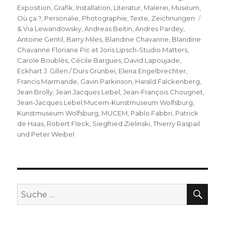
am
Exposition
,
Grafik
,
Installation
,
Literatur
,
Malerei
,
Museum
,
Schla
Où ça ?
,
Personalie
,
Photographie
,
Texte
,
Zeichnungen
& Via Lewandowsky
,
Andreas Beitin
,
Andres Pardey
,
Antoine Gentil
,
Barry Miles
,
Blandine Chavanne
,
Blandine
Chavanne Floriane Pic et Joris Lipsch-Studio Matters
,
Carole Boublès
,
Cécile Bargues
,
David Lapoujade
,
Eckhart J. Gillen / Durs Grünbei
,
Elena Engelbrechter
,
Francis Marmande
,
Gavin Parkinson
,
Harald Falckenberg
,
Jean Brolly
,
Jean Jacques Lebel
,
Jean-François Chougnet
,
Jean-Jacques Lebel:Mucem-Kunstmuseum Wolfsburg
,
Kunstmuseum Wolfsburg
,
MUCEM
,
Pablo Fabbri
,
Patrick
de Haas
,
Robert Fleck
,
Siegfried Zielinski
,
Thierry Raspail
und Peter Weibel
SU
Suche
nach: