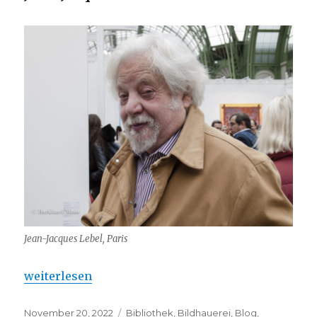
Jean-Jacques Lebel, Paris
„Jean-Jacques Lebel : Mucem – Kunstmuseum Wolf
weiterlesen
Veröffentlicht
Kategorien
November 20, 2022
Bibliothek
,
Bildhauerei
,
Blog
,