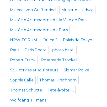
Michael von Graffenried
Museum Ludwig
Musée d'Art moderne de la Ville de Paris
Musée d’Art moderne de Paris
NRW-FORUM
Où ça ?
Palais de Tokyo
Paris
Paris Photo
photo basel
Robert Frank
Rosemarie Trockel
Sculptrices et sculpteurs
Sigmar Polke
Sophie Calle
Thomas Hirschhorn
Thomas Schütte
Tête-à-tête ….
Wolfgang Tillmans