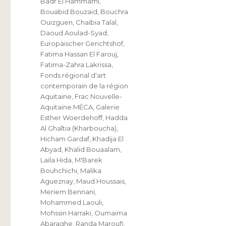
Badr El Hammami
,
Bouabid Bouzaid
,
Bouchra
Ouizguen
,
Chaïbia Talal
,
Daoud Aoulad-Syad
,
Europäischer Gerichtshof
,
Fatima Hassan El Farouj
,
Fatima-Zahra Lakrissa
,
Fonds régional d'art
contemporain de la région
Aquitaine
,
Frac Nouvelle-
Aquitaine MÉCA
,
Galerie
Esther Woerdehoff
,
Hadda
Al Ghaîtia (Kharboucha)
,
Hicham Gardaf
,
Khadija El
Abyad
,
Khalid Bouaalam
,
Laila Hida
,
M'Barek
Bouhchichi
,
Malika
Agueznay
,
Maud Houssais
,
Meriem Bennani
,
Mohammed Laouli
,
Mohssin Harraki
,
Oumaima
Abaraghe
,
Randa Maroufi
,