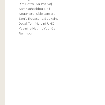
Rim Battal
,
Salima Naji
,
Sara Ouhaddou
,
Seif
Kousmate
,
Sido Lansari
,
Sonia Recasens
,
Soukaina
Joual
,
Toni Maraini
,
UNO
,
Yasmine Hatimi
,
Younès
Rahmoun