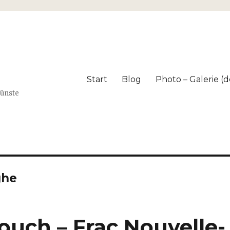
Start
Blog
Photo – Galerie (dé
Künste
ghe
uch – Frac Nouvelle-