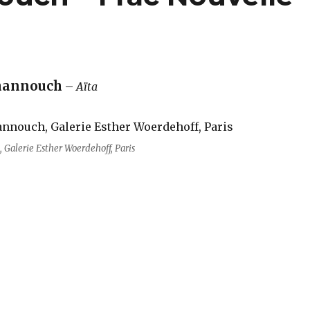
hannouch
–
Aïta
Galerie Esther Woerdehoff, Paris
nouch – Frac Nouvelle-Aquitaine MÉCA“