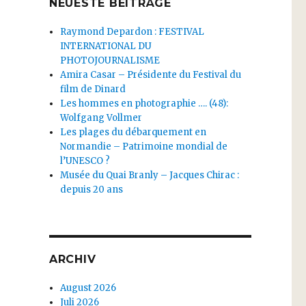
NEUESTE BEITRÄGE
Raymond Depardon : FESTIVAL
INTERNATIONAL DU
PHOTOJOURNALISME
Amira Casar – Présidente du Festival du
film de Dinard
Les hommes en photographie …. (48):
Wolfgang Vollmer
Les plages du débarquement en
Normandie – Patrimoine mondial de
l’UNESCO ?
Musée du Quai Branly – Jacques Chirac :
depuis 20 ans
ARCHIV
August 2026
Juli 2026