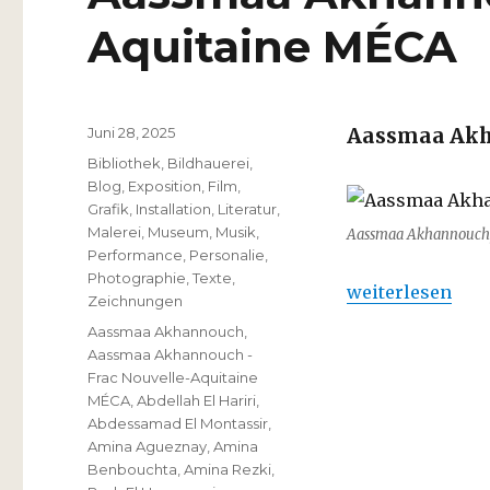
Aquitaine MÉCA
Veröffentlicht
Juni 28, 2025
Aassmaa Ak
am
Kategorien
Bibliothek
,
Bildhauerei
,
Blog
,
Exposition
,
Film
,
Grafik
,
Installation
,
Literatur
,
Malerei
,
Museum
,
Musik
,
Aassmaa Akhannouch, 
Performance
,
Personalie
,
Photographie
,
Texte
,
„Aassmaa Akhan
weiterlesen
Zeichnungen
Schlagwörter
Aassmaa Akhannouch
,
Aassmaa Akhannouch -
Frac Nouvelle-Aquitaine
MÉCA
,
Abdellah El Hariri
,
Abdessamad El Montassir
,
Amina Agueznay
,
Amina
Benbouchta
,
Amina Rezki
,