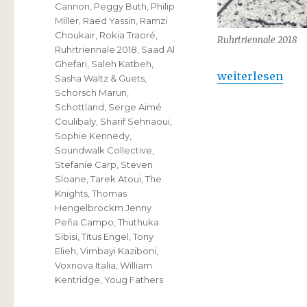
Cannon
,
Peggy Buth
,
Philip
Miller
,
Raed Yassin
,
Ramzi
Choukair
,
Rokia Traoré
,
Ruhrtriennale 2018
Ruhrtriennale 2018
,
Saad Al
Ghefari
,
Saleh Katbeh
,
„Ruhrtriennale 
weiterlesen
Sasha Waltz & Guets
,
Schorsch Marun
,
Schottland
,
Serge Aimé
Coulibaly
,
Sharif Sehnaoui
,
Sophie Kennedy
,
Soundwalk Collective
,
Stefanie Carp
,
Steven
Sloane
,
Tarek Atoui
,
The
Knights
,
Thomas
Hengelbrockm Jenny
Peña Campo
,
Thuthuka
Sibisi
,
Titus Engel
,
Tony
Elieh
,
Vimbayi Kaziboni
,
Voxnova Italia
,
William
Kentridge
,
Youg Fathers