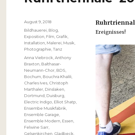
Veröffentlicht
August 9, 2018
Ruhrtriennal
am
Kategorien
Bildhauerei
,
Blog
,
Ereignisses!
Exposition
,
Film
,
Grafik
,
Installation
,
Malerei
,
Musik
,
Photographie
,
Tanz
Schlagwörter
Anna Viebrock
,
Anthony
Braxton
,
Balthasar-
Neumann-Chor
,
BDS
,
Bochum
,
Bouchra Khalili
,
Charles Ives
,
Christoph
Marthaler
,
Dinslaken
,
Dortmund
,
Duisburg
,
Electric Indigo
,
Elliot Shatp
,
Ensembe Musikfabrik
,
Ensemble Garage
,
Ensemble Modern
,
Essen
,
Felwine Sarr
,
Gelsenkirchen
,
Gladbeck
,