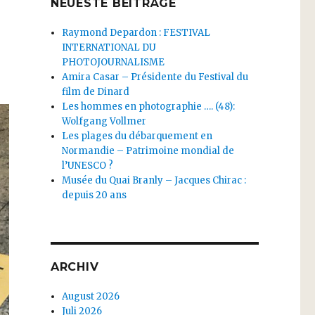
NEUESTE BEITRÄGE
Raymond Depardon : FESTIVAL
INTERNATIONAL DU
PHOTOJOURNALISME
Amira Casar – Présidente du Festival du
film de Dinard
Les hommes en photographie …. (48):
Wolfgang Vollmer
Les plages du débarquement en
Normandie – Patrimoine mondial de
l’UNESCO ?
Musée du Quai Branly – Jacques Chirac :
depuis 20 ans
ARCHIV
August 2026
Juli 2026