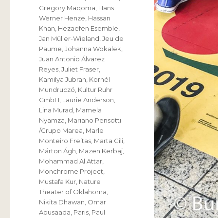
Gregory Maqoma
,
Hans
Werner Henze
,
Hassan
Khan
,
Hezaefen Esemble
,
Jan Müller-Wieland
,
Jeu de
Paume
,
Johanna Wokalek
,
Juan Antonio Álvarez
Reyes
,
Juliet Fraser
,
Kamilya Jubran
,
Kornél
Mundruczó
,
Kultur Ruhr
GmbH
,
Laurie Anderson
,
Lina Murad
,
Mamela
Nyamza
,
Mariano Pensotti
/Grupo Marea
,
Marle
Monteiro Freitas
,
Marta Gili
,
Márton Ágh
,
Mazen Kerbaj
,
Mohammad Al Attar
,
Monchrome Project
,
Mustafa Kur
,
Nature
Theater of Oklahoma
,
Nikita Dhawan
,
Omar
Abusaada
,
Paris
,
Paul