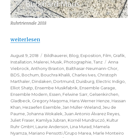
Ruhrtriennale 2018
„Ruhrtriennale 2018 – mit Perspektiven“
weiterlesen
Veröffentlicht
Kategorien
August 9, 2018
Bildhauerei
,
Blog
,
Exposition
,
Film
,
Grafik
,
am
Schlagwörter
Installation
,
Malerei
,
Musik
,
Photographie
,
Tanz
Anna
Viebrock
,
Anthony Braxton
,
Balthasar-Neumann-Chor
,
BDS
,
Bochum
,
Bouchra Khalili
,
Charles Ives
,
Christoph
Marthaler
,
Dinslaken
,
Dortmund
,
Duisburg
,
Electric Indigo
,
Elliot Shatp
,
Ensembe Musikfabrik
,
Ensemble Garage
,
Ensemble Modern
,
Essen
,
Felwine Sarr
,
Gelsenkirchen
,
Gladbeck
,
Gregory Maqoma
,
Hans Werner Henze
,
Hassan
Khan
,
Hezaefen Esemble
,
Jan Müller-Wieland
,
Jeu de
Paume
,
Johanna Wokalek
,
Juan Antonio Álvarez Reyes
,
Juliet Fraser
,
Kamilya Jubran
,
Kornél Mundruczó
,
Kultur
Ruhr GmbH
,
Laurie Anderson
,
Lina Murad
,
Mamela
Nyamza
,
Mariano Pensotti /Grupo Marea
,
Marle Monteiro