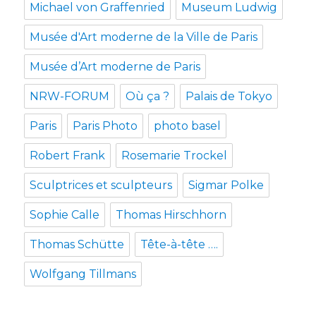
Michael von Graffenried
Museum Ludwig
Musée d'Art moderne de la Ville de Paris
Musée d’Art moderne de Paris
NRW-FORUM
Où ça ?
Palais de Tokyo
Paris
Paris Photo
photo basel
Robert Frank
Rosemarie Trockel
Sculptrices et sculpteurs
Sigmar Polke
Sophie Calle
Thomas Hirschhorn
Thomas Schütte
Tête-à-tête ….
Wolfgang Tillmans