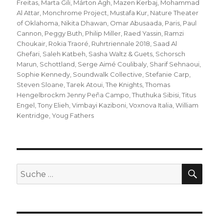
Freitas
,
Marta Gili
,
Márton Ágh
,
Mazen Kerbaj
,
Mohammad
Al Attar
,
Monchrome Project
,
Mustafa Kur
,
Nature Theater
of Oklahoma
,
Nikita Dhawan
,
Omar Abusaada
,
Paris
,
Paul
Cannon
,
Peggy Buth
,
Philip Miller
,
Raed Yassin
,
Ramzi
Choukair
,
Rokia Traoré
,
Ruhrtriennale 2018
,
Saad Al
Ghefari
,
Saleh Katbeh
,
Sasha Waltz & Guets
,
Schorsch
Marun
,
Schottland
,
Serge Aimé Coulibaly
,
Sharif Sehnaoui
,
Sophie Kennedy
,
Soundwalk Collective
,
Stefanie Carp
,
Steven Sloane
,
Tarek Atoui
,
The Knights
,
Thomas
Hengelbrockm Jenny Peña Campo
,
Thuthuka Sibisi
,
Titus
Engel
,
Tony Elieh
,
Vimbayi Kaziboni
,
Voxnova Italia
,
William
Kentridge
,
Youg Fathers
SU
Suche
nach: