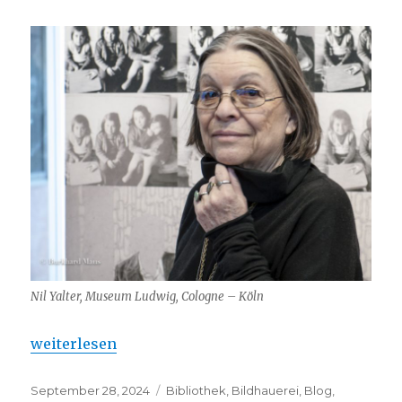
Nil Yalter, Museum Ludwig, Cologne – Köln
„Nil Yalter – Art Basel Paris 2024“
weiterlesen
Veröffentlicht
Kategorien
September 28, 2024
Bibliothek
,
Bildhauerei
,
Blog
,