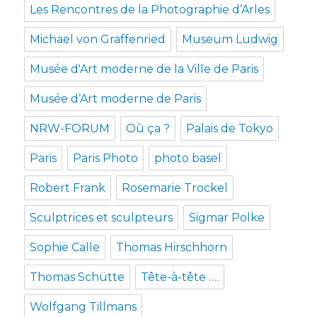
Les Rencontres de la Photographie d’Arles
Michael von Graffenried
Museum Ludwig
Musée d'Art moderne de la Ville de Paris
Musée d’Art moderne de Paris
NRW-FORUM
Où ça ?
Palais de Tokyo
Paris
Paris Photo
photo basel
Robert Frank
Rosemarie Trockel
Sculptrices et sculpteurs
Sigmar Polke
Sophie Calle
Thomas Hirschhorn
Thomas Schütte
Tête-à-tête ….
Wolfgang Tillmans