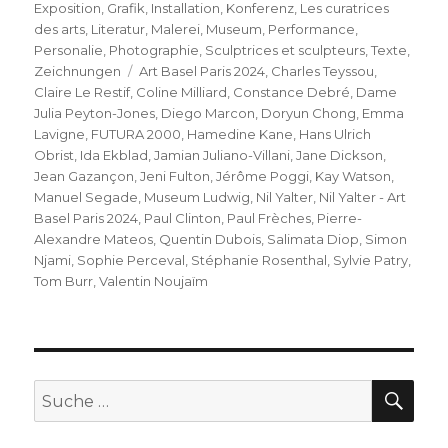
am
Exposition
,
Grafik
,
Installation
,
Konferenz
,
Les curatrices
des arts
,
Literatur
,
Malerei
,
Museum
,
Performance
,
Personalie
,
Photographie
,
Sculptrices et sculpteurs
,
Texte
,
Schlagwörter
Zeichnungen
Art Basel Paris 2024
,
Charles Teyssou
,
Claire Le Restif
,
Coline Milliard
,
Constance Debré
,
Dame
Julia Peyton-Jones
,
Diego Marcon
,
Doryun Chong
,
Emma
Lavigne
,
FUTURA 2000
,
Hamedine Kane
,
Hans Ulrich
Obrist
,
Ida Ekblad
,
Jamian Juliano-Villani
,
Jane Dickson
,
Jean Gazançon
,
Jeni Fulton
,
Jérôme Poggi
,
Kay Watson
,
Manuel Segade
,
Museum Ludwig
,
Nil Yalter
,
Nil Yalter - Art
Basel Paris 2024
,
Paul Clinton
,
Paul Frèches
,
Pierre-
Alexandre Mateos
,
Quentin Dubois
,
Salimata Diop
,
Simon
Njami
,
Sophie Perceval
,
Stéphanie Rosenthal
,
Sylvie Patry
,
Tom Burr
,
Valentin Noujaïm
SU
Suche
nach: