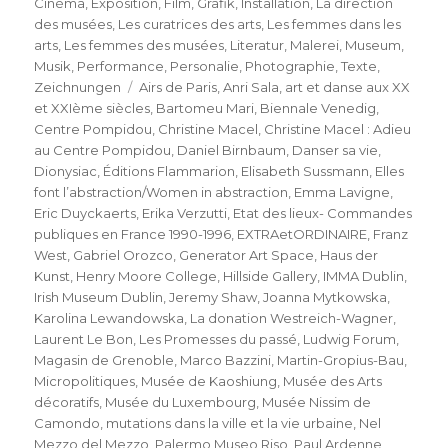
am
Cinéma
,
Exposition
,
Film
,
Grafik
,
Installation
,
La direction
des musées
,
Les curatrices des arts
,
Les femmes dans les
arts
,
Les femmes des musées
,
Literatur
,
Malerei
,
Museum
,
Musik
,
Performance
,
Personalie
,
Photographie
,
Texte
,
Schlagwörter
Zeichnungen
Airs de Paris
,
Anri Sala
,
art et danse aux XX
et XXIème siècles
,
Bartomeu Mari
,
Biennale Venedig
,
Centre Pompidou
,
Christine Macel
,
Christine Macel : Adieu
au Centre Pompidou
,
Daniel Birnbaum
,
Danser sa vie
,
Dionysiac
,
Éditions Flammarion
,
Elisabeth Sussmann
,
Elles
font l’abstraction/Women in abstraction
,
Emma Lavigne
,
Eric Duyckaerts
,
Erika Verzutti
,
Etat des lieux- Commandes
publiques en France 1990-1996
,
EXTRAetORDINAIRE
,
Franz
West
,
Gabriel Orozco
,
Generator Art Space
,
Haus der
Kunst
,
Henry Moore College
,
Hillside Gallery
,
IMMA Dublin
,
Irish Museum Dublin
,
Jeremy Shaw
,
Joanna Mytkowska
,
Karolina Lewandowska
,
La donation Westreich-Wagner
,
Laurent Le Bon
,
Les Promesses du passé
,
Ludwig Forum
,
Magasin de Grenoble
,
Marco Bazzini
,
Martin-Gropius-Bau
,
Micropolitiques
,
Musée de Kaoshiung
,
Musée des Arts
décoratifs
,
Musée du Luxembourg
,
Musée Nissim de
Camondo
,
mutations dans la ville et la vie urbaine
,
Nel
Mezzo del Mezzo
,
Palermo Museo Riso
,
Paul Ardenne
,