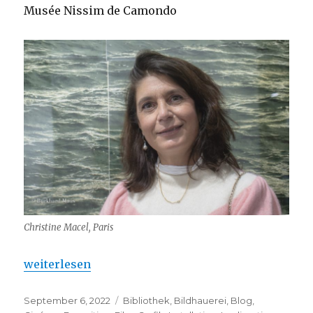
Musée Nissim de Camondo
Christine Macel, Paris
„Christine Macel : Adieu au Centre Pompidou“
weiterlesen
Veröffentlicht
Kategorien
September 6, 2022
Bibliothek
,
Bildhauerei
,
Blog
,