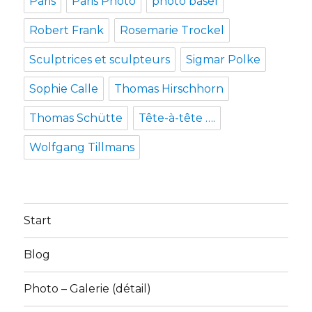
Paris
Paris Photo
photo basel
Robert Frank
Rosemarie Trockel
Sculptrices et sculpteurs
Sigmar Polke
Sophie Calle
Thomas Hirschhorn
Thomas Schütte
Tête-à-tête ….
Wolfgang Tillmans
Start
Blog
Photo – Galerie (détail)