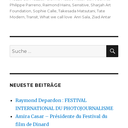
Philippe Parreno
,
Raimond Hains
,
Sensitive
,
Sharjah Art
Foundation
,
Sophie Calle
,
Takesada Matsutani
,
Tate
Modern
,
Transit
,
What we call love Anri Sala
,
Ziad Antar
SU
Suche
nach:
NEUESTE BEITRÄGE
Raymond Depardon : FESTIVAL
INTERNATIONAL DU PHOTOJOURNALISME
Amira Casar – Présidente du Festival du
film de Dinard