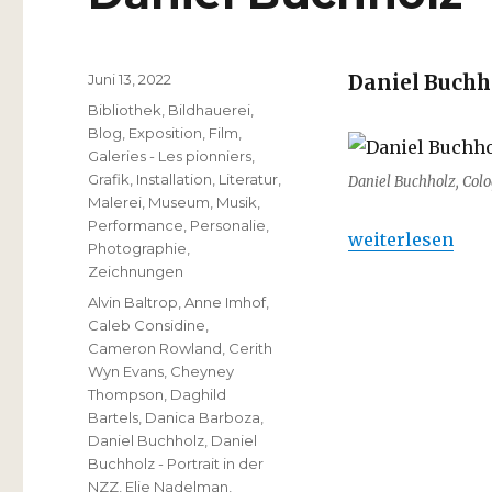
Veröffentlicht
Juni 13, 2022
Daniel Buchh
am
Kategorien
Bibliothek
,
Bildhauerei
,
Blog
,
Exposition
,
Film
,
Galeries - Les pionniers
,
Grafik
,
Installation
,
Literatur
,
Daniel Buchholz, Col
Malerei
,
Museum
,
Musik
,
Performance
,
Personalie
,
„Daniel Buchholz
weiterlesen
Photographie
,
Zeichnungen
Schlagwörter
Alvin Baltrop
,
Anne Imhof
,
Caleb Considine
,
Cameron Rowland
,
Cerith
Wyn Evans
,
Cheyney
Thompson
,
Daghild
Bartels
,
Danica Barboza
,
Daniel Buchholz
,
Daniel
Buchholz - Portrait in der
NZZ
,
Elie Nadelman
,