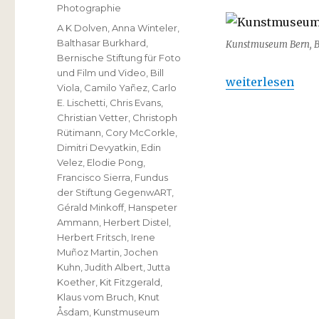
Photographie
Schlagwörter
A K Dolven
,
Anna Winteler
,
Balthasar Burkhard
,
Kunstmuseum Bern, 
Bernische Stiftung für Foto
und Film und Video
,
Bill
„Kunstmuseum Be
weiterlesen
Viola
,
Camilo Yañez
,
Carlo
E. Lischetti
,
Chris Evans
,
Christian Vetter
,
Christoph
Rütimann
,
Cory McCorkle
,
Dimitri Devyatkin
,
Edin
Velez
,
Elodie Pong
,
Francisco Sierra
,
Fundus
der Stiftung GegenwART
,
Gérald Minkoff
,
Hanspeter
Ammann
,
Herbert Distel
,
Herbert Fritsch
,
Irene
Muñoz Martin
,
Jochen
Kuhn
,
Judith Albert
,
Jutta
Koether
,
Kit Fitzgerald
,
Klaus vom Bruch
,
Knut
Åsdam
,
Kunstmuseum