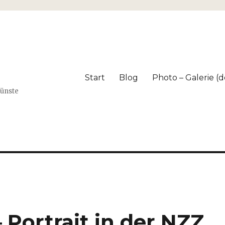
Start
Blog
Photo – Galerie (dé
Künste
 Portrait in der NZZ