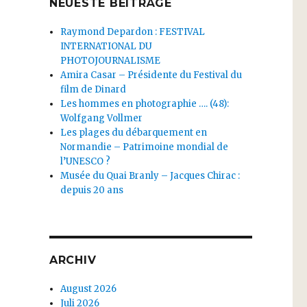
NEUESTE BEITRÄGE
Raymond Depardon : FESTIVAL
INTERNATIONAL DU
PHOTOJOURNALISME
Amira Casar – Présidente du Festival du
film de Dinard
Les hommes en photographie …. (48):
Wolfgang Vollmer
Les plages du débarquement en
Normandie – Patrimoine mondial de
l’UNESCO ?
Musée du Quai Branly – Jacques Chirac :
depuis 20 ans
ARCHIV
August 2026
Juli 2026