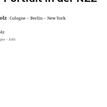
olz
: Cologne – Berlin – New York
ogne – Köln
 – Portrait in der NZZ“