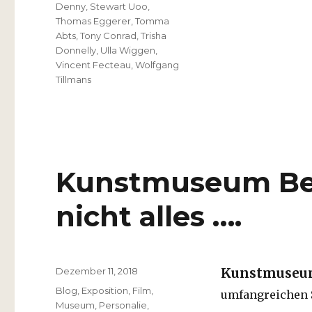
Denny
,
Stewart Uoo
,
Thomas Eggerer
,
Tomma
Abts
,
Tony Conrad
,
Trisha
Donnelly
,
Ulla Wiggen
,
Vincent Fecteau
,
Wolfgang
Tillmans
Kunstmuseum Ber
nicht alles ….
Veröffentlicht
Dezember 11, 2018
Kunstmuseu
am
Kategorien
Blog
,
Exposition
,
Film
,
umfangreichen
Museum
,
Personalie
,