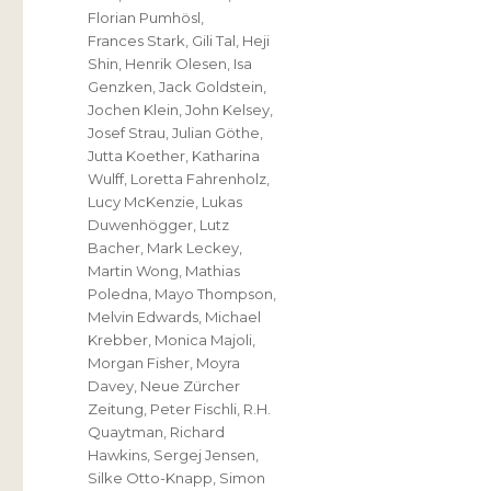
Florian Pumhösl
,
Frances Stark
,
Gili Tal
,
Heji
Shin
,
Henrik Olesen
,
Isa
Genzken
,
Jack Goldstein
,
Jochen Klein
,
John Kelsey
,
Josef Strau
,
Julian Göthe
,
Jutta Koether
,
Katharina
Wulff
,
Loretta Fahrenholz
,
Lucy McKenzie
,
Lukas
Duwenhögger
,
Lutz
Bacher
,
Mark Leckey
,
Martin Wong
,
Mathias
Poledna
,
Mayo Thompson
,
Melvin Edwards
,
Michael
Krebber
,
Monica Majoli
,
Morgan Fisher
,
Moyra
Davey
,
Neue Zürcher
Zeitung
,
Peter Fischli
,
R.H.
Quaytman
,
Richard
Hawkins
,
Sergej Jensen
,
Silke Otto-Knapp
,
Simon