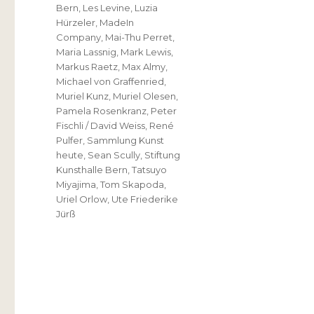
Bern
,
Les Levine
,
Luzia
Hürzeler
,
MadeIn
Company
,
Mai-Thu Perret
,
Maria Lassnig
,
Mark Lewis
,
Markus Raetz
,
Max Almy
,
Michael von Graffenried
,
Muriel Kunz
,
Muriel Olesen
,
Pamela Rosenkranz
,
Peter
Fischli / David Weiss
,
René
Pulfer
,
Sammlung Kunst
heute
,
Sean Scully
,
Stiftung
Kunsthalle Bern
,
Tatsuyo
Miyajima
,
Tom Skapoda
,
Uriel Orlow
,
Ute Friederike
Jürß