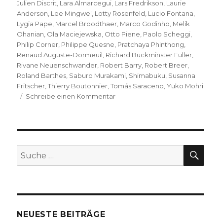
Julien Discrit
,
Lara Almarcegui
,
Lars Fredrikson
,
Laurie
Anderson
,
Lee Mingwei
,
Lotty Rosenfeld
,
Lucio Fontana
,
Lygia Pape
,
Marcel Broodthaer
,
Marco Godinho
,
Melik
Ohanian
,
Ola Maciejewska
,
Otto Piene
,
Paolo Scheggi
,
Philip Corner
,
Philippe Quesne
,
Pratchaya Phinthong
,
Renaud Auguste-Dormeuil
,
Richard Buckminster Fuller
,
Rivane Neuenschwander
,
Robert Barry
,
Robert Breer
,
Roland Barthes
,
Saburo Murakami
,
Shimabuku
,
Susanna
Fritscher
,
Thierry Boutonnier
,
Tomás Saraceno
,
Yuko Mohri
zu
Schreibe einen Kommentar
Biennale
de
Lyon
2017:
…..
SU
Suche
Floating
nach:
Words
NEUESTE BEITRÄGE