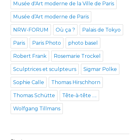
Musée d'Art moderne de la Ville de Paris
Musée d’Art moderne de Paris
NRW-FORUM
Où ça ?
Palais de Tokyo
Paris
Paris Photo
photo basel
Robert Frank
Rosemarie Trockel
Sculptrices et sculpteurs
Sigmar Polke
Sophie Calle
Thomas Hirschhorn
Thomas Schütte
Tête-à-tête ….
Wolfgang Tillmans