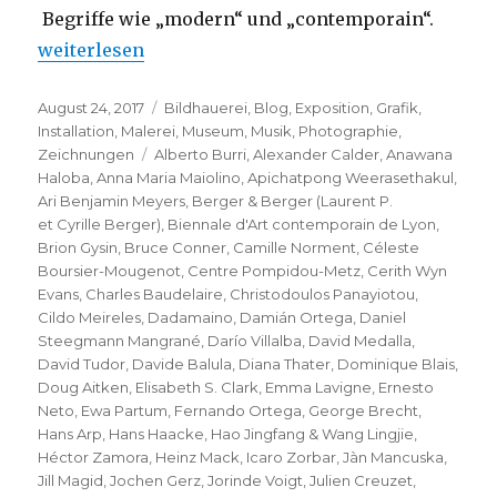
Begriffe wie „modern“ und „contemporain“.
„Biennale de Lyon 2017: ….. Floating Words“
weiterlesen
Veröffentlicht
Kategorien
August 24, 2017
Bildhauerei
,
Blog
,
Exposition
,
Grafik
,
am
Installation
,
Malerei
,
Museum
,
Musik
,
Photographie
,
Schlagwörter
Zeichnungen
Alberto Burri
,
Alexander Calder
,
Anawana
Haloba
,
Anna Maria Maiolino
,
Apichatpong Weerasethakul
,
Ari Benjamin Meyers
,
Berger & Berger (Laurent P.
et Cyrille Berger)
,
Biennale d'Art contemporain de Lyon
,
Brion Gysin
,
Bruce Conner
,
Camille Norment
,
Céleste
Boursier-Mougenot
,
Centre Pompidou-Metz
,
Cerith Wyn
Evans
,
Charles Baudelaire
,
Christodoulos Panayiotou
,
Cildo Meireles
,
Dadamaino
,
Damián Ortega
,
Daniel
Steegmann Mangrané
,
Darío Villalba
,
David Medalla
,
David Tudor
,
Davide Balula
,
Diana Thater
,
Dominique Blais
,
Doug Aitken
,
Elisabeth S. Clark
,
Emma Lavigne
,
Ernesto
Neto
,
Ewa Partum
,
Fernando Ortega
,
George Brecht
,
Hans Arp
,
Hans Haacke
,
Hao Jingfang & Wang Lingjie
,
Héctor Zamora
,
Heinz Mack
,
Icaro Zorbar
,
Jàn Mancuska
,
Jill Magid
,
Jochen Gerz
,
Jorinde Voigt
,
Julien Creuzet
,