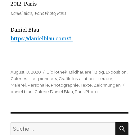
Daniel Blau, Paris Photo, Paris
Daniel Blau
https://danielblau.com/#
Veröffentlicht
Kategorien
August 19, 2020
Bibliothek
,
Bildhauerei
,
Blog
,
Exposition
,
am
Galeries - Les pionniers
,
Grafik
,
Installation
,
Literatur
,
Schla
Malerei
,
Personalie
,
Photographie
,
Texte
,
Zeichnungen
daniel blau
,
Galerie Daniel Blau
,
Paris Photo
SU
Suche
nach: