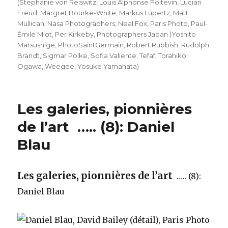
(Stephanie von Reiswitz
,
Louis Alphonse Poitevin
,
Lucian
Freud
,
Margret Bourke-White
,
Markus Lüpertz
,
Matt
Mullican
,
Nasa Photographers
,
Neal Fox
,
Paris Photo
,
Paul-
Émile Miot
,
Per Kirkeby
,
Photographers Japan (Yoshito
Matsushige
,
PhotoSaintGermain
,
Robert Rubbish
,
Rudolph
Brandt
,
Sigmar Polke
,
Sofia Valiente
,
Tefaf
,
Torahiko
Ogawa
,
Weegee
,
Yosuke Yamahata)
Les galeries, pionnières
de l’art ….. (8): Daniel
Blau
Les galeries, pionnières de l’art
….. (8):
Daniel Blau