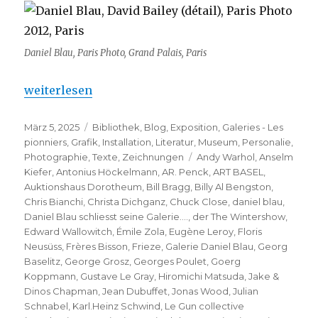
Daniel Blau, Paris Photo, Grand Palais, Paris
„Daniel Blau schliesst seine Galerie….“
weiterlesen
Veröffentlicht
Kategorien
März 5, 2025
Bibliothek
,
Blog
,
Exposition
,
Galeries - Les
am
pionniers
,
Grafik
,
Installation
,
Literatur
,
Museum
,
Personalie
,
Schlagwörter
Photographie
,
Texte
,
Zeichnungen
Andy Warhol
,
Anselm
Kiefer
,
Antonius Höckelmann
,
AR. Penck
,
ART BASEL
,
Auktionshaus Dorotheum
,
Bill Bragg
,
Billy Al Bengston
,
Chris Bianchi
,
Christa Dichganz
,
Chuck Close
,
daniel blau
,
Daniel Blau schliesst seine Galerie….
,
der The Wintershow
,
Edward Wallowitch
,
Émile Zola
,
Eugène Leroy
,
Floris
Neusüss
,
Frères Bisson
,
Frieze
,
Galerie Daniel Blau
,
Georg
Baselitz
,
George Grosz
,
Georges Poulet
,
Goerg
Koppmann
,
Gustave Le Gray
,
Hiromichi Matsuda
,
Jake &
Dinos Chapman
,
Jean Dubuffet
,
Jonas Wood
,
Julian
Schnabel
,
Karl.Heinz Schwind
,
Le Gun collective