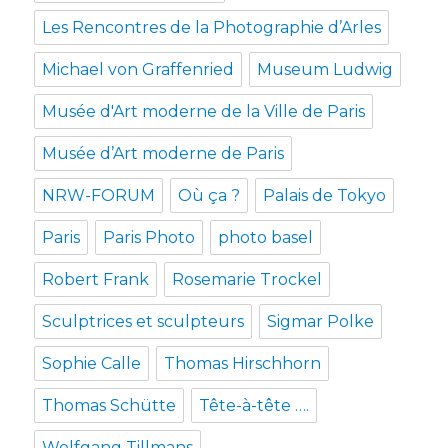
Les Rencontres de la Photographie d’Arles
Michael von Graffenried
Museum Ludwig
Musée d'Art moderne de la Ville de Paris
Musée d’Art moderne de Paris
NRW-FORUM
Où ça ?
Palais de Tokyo
Paris
Paris Photo
photo basel
Robert Frank
Rosemarie Trockel
Sculptrices et sculpteurs
Sigmar Polke
Sophie Calle
Thomas Hirschhorn
Thomas Schütte
Tête-à-tête ….
Wolfgang Tillmans