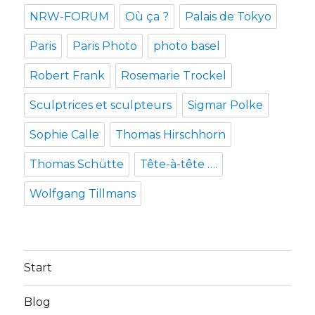
NRW-FORUM
Où ça ?
Palais de Tokyo
Paris
Paris Photo
photo basel
Robert Frank
Rosemarie Trockel
Sculptrices et sculpteurs
Sigmar Polke
Sophie Calle
Thomas Hirschhorn
Thomas Schütte
Tête-à-tête ….
Wolfgang Tillmans
Start
Blog