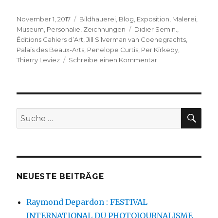
Veröffentlicht
Kategorien
November 1, 2017
Bildhauerei
,
Blog
,
Exposition
,
Malerei
,
am
Schlagwörter
Museum
,
Personalie
,
Zeichnungen
Didier Semin.
,
Éditions Cahiers d’Art
,
Jill Silverman van Coenegrachts
,
Palais des Beaux-Arts
,
Penelope Curtis
,
Per Kirkeby
,
zu
Thierry Leviez
Schreibe einen Kommentar
Per
Kirkeby
–
deux fois à Paris,
oui
SU
Suche
nach:
NEUESTE BEITRÄGE
Raymond Depardon : FESTIVAL
INTERNATIONAL DU PHOTOJOURNALISME