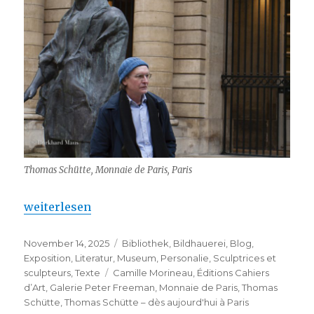
Thomas Schütte, Monnaie de Paris, Paris
„Thomas Schütte – dès aujourd’hui à Paris“
weiterlesen
Veröffentlicht
Kategorien
November 14, 2025
Bibliothek
,
Bildhauerei
,
Blog
,
am
Exposition
,
Literatur
,
Museum
,
Personalie
,
Sculptrices et
Schlagwörter
sculpteurs
,
Texte
Camille Morineau
,
Éditions Cahiers
d’Art
,
Galerie Peter Freeman
,
Monnaie de Paris
,
Thomas
Schütte
,
Thomas Schütte – dès aujourd'hui à Paris