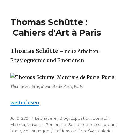
Thomas Schütte :
Cahiers d’Art à Paris
Thomas Schütte
– neue Arbeiten :
Physiognomie und Emotionen
Thomas Schütte, Monnaie de Paris, Paris
„Thomas Schütte : Cahiers d’Art à Paris“
weiterlesen
Veröffentlicht
Kategorien
Juli 9, 2021
Bildhauerei
,
Blog
,
Exposition
,
Literatur
,
am
Malerei
,
Museum
,
Personalie
,
Sculptrices et sculpteurs
,
Schlagwörter
Texte
,
Zeichnungen
Éditions Cahiers d’Art
,
Galerie