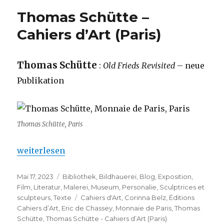
Thomas Schütte –
Cahiers d’Art (Paris)
Thomas Schütte
:
Old Frieds Revisited
– neue
Publikation
Thomas Schütte, Paris
„Thomas Schütte – Cahiers d’Art (Paris)“
weiterlesen
Veröffentlicht
Kategorien
Mai 17, 2023
Bibliothek
,
Bildhauerei
,
Blog
,
Exposition
,
am
Film
,
Literatur
,
Malerei
,
Museum
,
Personalie
,
Sculptrices et
Schlagwörter
sculpteurs
,
Texte
Cahiers d'Art
,
Corinna Belz
,
Éditions
Cahiers d’Art
,
Eric de Chassey
,
Monnaie de Paris
,
Thomas
Schütte
,
Thomas Schütte - Cahiers d’Art (Paris)