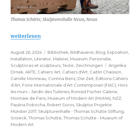
Thomas Schütte, Skulpturenhalle Neuss, Neuss
„Thomas Schütte – Museum of Modern Art“
weiterlesen
Veröffentlicht
Kategorien
August 26, 2024
Bibliothek
,
Bildhauerei
,
Blog
,
Exposition
,
am
Installation
,
Literatur
,
Malerei
,
Museum
,
Personalie
,
Schlagwörter
Sculptrices et sculpteurs
,
Texte
,
Zeichnungen
Angelika
Drnek
,
ARTE
,
Cahiers 'Art
,
Cahiers d'Art
,
Caitlin Chaisson
,
Camille Morineau
,
Corinna Benz
,
Die Zeit
,
Éditions Cahiers
d’Art
,
Foire Internationale d’Art Contemporain (FIAC): Hors
les murs – Jardin des Tuileries
,
Konrad Fischer Galerie
,
Monnaie de Paris
,
Museum of Modern Art (MoMA)
,
NZZ
,
Paulina Pobocha
,
Robert Soros
,
Skulptur Projekte
Münster 2017
,
Skulpturenhalle - Thomas Schütte Stiftung
,
Snoeck
,
Thomas Schütte
,
Thomas Schütte - Museum of
Modern Art