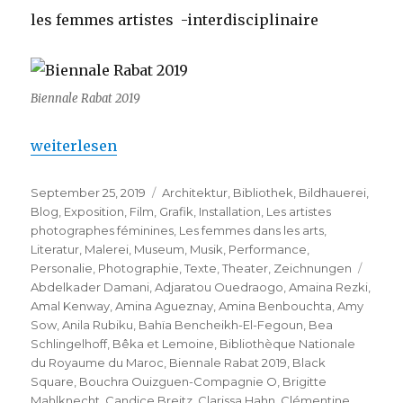
les femmes artistes -interdisciplinaire
Biennale Rabat 2019
„La Biennale de Rabat 2019 – seulement les femmes 
weiterlesen
Veröffentlicht
Kategorien
September 25, 2019
Architektur
,
Bibliothek
,
Bildhauerei
,
am
Blog
,
Exposition
,
Film
,
Grafik
,
Installation
,
Les artistes
photographes féminines
,
Les femmes dans les arts
,
Literatur
,
Malerei
,
Museum
,
Musik
,
Performance
,
Schla
Personalie
,
Photographie
,
Texte
,
Theater
,
Zeichnungen
Abdelkader Damani
,
Adjaratou Ouedraogo
,
Amaina Rezki
,
Amal Kenway
,
Amina Agueznay
,
Amina Benbouchta
,
Amy
Sow
,
Anila Rubiku
,
Bahïa Bencheikh-El-Fegoun
,
Bea
Schlingelhoff
,
Bêka et Lemoine
,
Bibliothèque Nationale
du Royaume du Maroc
,
Biennale Rabat 2019
,
Black
Square
,
Bouchra Ouizguen-Compagnie O
,
Brigitte
Mahlknecht
,
Candice Breitz
,
Clarissa Hahn
,
Clémentine