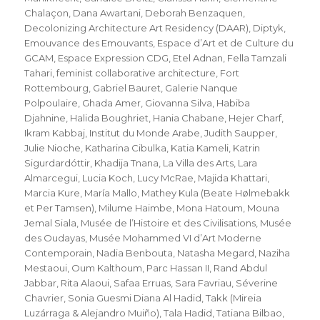
Chalaçon
,
Dana Awartani
,
Deborah Benzaquen
,
Decolonizing Architecture Art Residency (DAAR)
,
Diptyk
,
Emouvance des Emouvants
,
Espace d’Art et de Culture du
GCAM
,
Espace Expression CDG
,
Etel Adnan
,
Fella Tamzali
Tahari
,
feminist collaborative architecture
,
Fort
Rottembourg
,
Gabriel Bauret
,
Galerie Nanque
Polpoulaire
,
Ghada Amer
,
Giovanna Silva
,
Habiba
Djahnine
,
Halida Boughriet
,
Hania Chabane
,
Hejer Charf
,
Ikram Kabbaj
,
Institut du Monde Arabe
,
Judith Saupper
,
Julie Nioche
,
Katharina Cibulka
,
Katia Kameli
,
Katrin
Sigurdardóttir
,
Khadija Tnana
,
La Villa des Arts
,
Lara
Almarcegui
,
Lucia Koch
,
Lucy McRae
,
Majida Khattari
,
Marcia Kure
,
María Mallo
,
Mathey Kula (Beate Hølmebakk
et Per Tamsen)
,
Milume Haimbe
,
Mona Hatoum
,
Mouna
Jemal Siala
,
Musée de l’Histoire et des Civilisations
,
Musée
des Oudayas
,
Musée Mohammed VI d’Art Moderne
Contemporain
,
Nadia Benbouta
,
Natasha Megard
,
Naziha
Mestaoui
,
Oum Kalthoum
,
Parc Hassan II
,
Rand Abdul
Jabbar
,
Rita Alaoui
,
Safaa Erruas
,
Sara Favriau
,
Séverine
Chavrier
,
Sonia Guesmi Diana Al Hadid
,
Takk (Mireia
Luzárraga & Alejandro Muiño)
,
Tala Hadid
,
Tatiana Bilbao
,