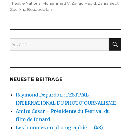
Théàtre National Mohammed V
,
Zahad Hadid
,
Zahra Sebti
,
Zoulikha Bouabdellah
SU
Suche
nach:
NEUESTE BEITRÄGE
Raymond Depardon : FESTIVAL
INTERNATIONAL DU PHOTOJOURNALISME
Amira Casar – Présidente du Festival du
film de Dinard
Les hommes en photographie …. (48):