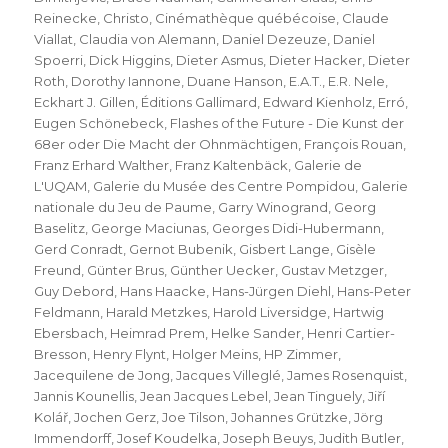
Reinecke
,
Christo
,
Cinémathèque québécoise
,
Claude
Viallat
,
Claudia von Alemann
,
Daniel Dezeuze
,
Daniel
Spoerri
,
Dick Higgins
,
Dieter Asmus
,
Dieter Hacker
,
Dieter
Roth
,
Dorothy Iannone
,
Duane Hanson
,
E.A.T.
,
E.R. Nele
,
Eckhart J. Gillen
,
Éditions Gallimard
,
Edward Kienholz
,
Erró
,
Eugen Schönebeck
,
Flashes of the Future - Die Kunst der
68er oder Die Macht der Ohnmächtigen
,
François Rouan
,
Franz Erhard Walther
,
Franz Kaltenbäck
,
Galerie de
L'UQAM
,
Galerie du Musée des Centre Pompidou
,
Galerie
nationale du Jeu de Paume
,
Garry Winogrand
,
Georg
Baselitz
,
George Maciunas
,
Georges Didi-Hubermann
,
Gerd Conradt
,
Gernot Bubenik
,
Gisbert Lange
,
Gisèle
Freund
,
Günter Brus
,
Günther Uecker
,
Gustav Metzger
,
Guy Debord
,
Hans Haacke
,
Hans-Jürgen Diehl
,
Hans-Peter
Feldmann
,
Harald Metzkes
,
Harold Liversidge
,
Hartwig
Ebersbach
,
Heimrad Prem
,
Helke Sander
,
Henri Cartier-
Bresson
,
Henry Flynt
,
Holger Meins
,
HP Zimmer
,
Jacequilene de Jong
,
Jacques Villeglé
,
James Rosenquist
,
Jannis Kounellis
,
Jean Jacques Lebel
,
Jean Tinguely
,
Jiří
Kolář
,
Jochen Gerz
,
Joe Tilson
,
Johannes Grützke
,
Jörg
Immendorff
,
Josef Koudelka
,
Joseph Beuys
,
Judith Butler
,