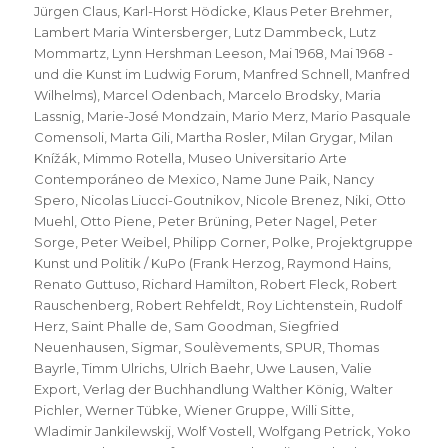
Jürgen Claus
,
Karl-Horst Hödicke
,
Klaus Peter Brehmer
,
Lambert Maria Wintersberger
,
Lutz Dammbeck
,
Lutz
Mommartz
,
Lynn Hershman Leeson
,
Mai 1968
,
Mai 1968 -
und die Kunst im Ludwig Forum
,
Manfred Schnell
,
Manfred
Wilhelms)
,
Marcel Odenbach
,
Marcelo Brodsky
,
Maria
Lassnig
,
Marie-José Mondzain
,
Mario Merz
,
Mario Pasquale
Comensoli
,
Marta Gili
,
Martha Rosler
,
Milan Grygar
,
Milan
Knížák
,
Mimmo Rotella
,
Museo Universitario Arte
Contemporáneo de Mexico
,
Name June Paik
,
Nancy
Spero
,
Nicolas Liucci-Goutnikov
,
Nicole Brenez
,
Niki
,
Otto
Muehl
,
Otto Piene
,
Peter Brüning
,
Peter Nagel
,
Peter
Sorge
,
Peter Weibel
,
Philipp Corner
,
Polke
,
Projektgruppe
Kunst und Politik / KuPo (Frank Herzog
,
Raymond Hains
,
Renato Guttuso
,
Richard Hamilton
,
Robert Fleck
,
Robert
Rauschenberg
,
Robert Rehfeldt
,
Roy Lichtenstein
,
Rudolf
Herz
,
Saint Phalle de
,
Sam Goodman
,
Siegfried
Neuenhausen
,
Sigmar
,
Soulèvements
,
SPUR
,
Thomas
Bayrle
,
Timm Ulrichs
,
Ulrich Baehr
,
Uwe Lausen
,
Valie
Export
,
Verlag der Buchhandlung Walther König
,
Walter
Pichler
,
Werner Tübke
,
Wiener Gruppe
,
Willi Sitte
,
Wladimir Jankilewskij
,
Wolf Vostell
,
Wolfgang Petrick
,
Yoko