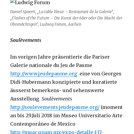
Daniel Spoerri, „La table bleue – Restaurant de la Galerie“,
„Flashes of the Future
– Die Kunst der 68er oder Die Macht der
Ohnmächtigen“, Ludwig Forum, Aachen
Soulèvements
Im vorigen Jahre präsentierte die Pariser
Galerie nationale du Jeu de Paume
http://www.jeudepaume.org
eine von Georges
Didi-Hubermann konzipierte und kuratierte
äusserst bemerkens- und sehenswerte
Ausstellung
Soulèvements
http://soulevements.jeudepaume.org/
(moment
an bis 29.Juli 2018 im Museo Universitario Arte
Contemporáneo de Mexico
http://muac.unam.mx/expo-detalle-137-