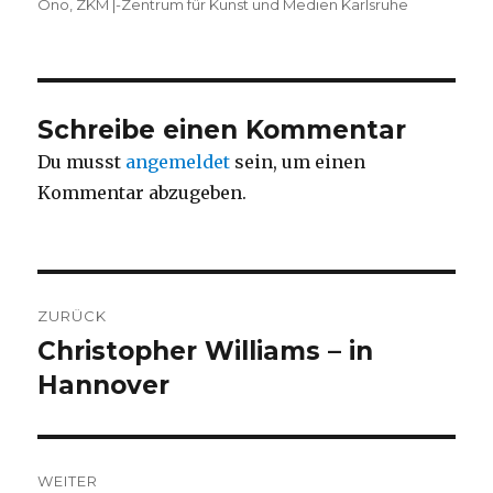
Ono
,
ZKM |-Zentrum für Kunst und Medien Karlsruhe
Schreibe einen Kommentar
Du musst
angemeldet
sein, um einen
Kommentar abzugeben.
Beitragsnavigation
ZURÜCK
Christopher Williams – in
Vorheriger
Beitrag:
Hannover
WEITER