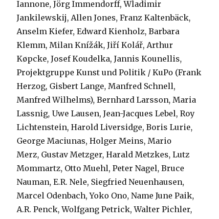
Iannone, Jörg Immendorff, Wladimir
Jankilewskij, Allen Jones, Franz Kaltenbäck,
Anselm Kiefer, Edward Kienholz, Barbara
Klemm, Milan Knížák, Jiří Kolář, Arthur
Køpcke, Josef Koudelka, Jannis Kounellis,
Projektgruppe Kunst und Politik / KuPo (Frank
Herzog, Gisbert Lange, Manfred Schnell,
Manfred Wilhelms), Bernhard Larsson, Maria
Lassnig, Uwe Lausen, Jean-Jacques Lebel, Roy
Lichtenstein, Harold Liversidge, Boris Lurie,
George Maciunas, Holger Meins, Mario
Merz, Gustav Metzger, Harald Metzkes, Lutz
Mommartz, Otto Muehl, Peter Nagel, Bruce
Nauman, E.R. Nele, Siegfried Neuenhausen,
Marcel Odenbach, Yoko Ono, Name June Paik,
A.R. Penck, Wolfgang Petrick, Walter Pichler,