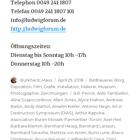
Telephon 0049 241 1807
Telefax 0049 241 1807 101
info@ludwigforum.de
http://ludwigforum.de
Öffnungszeiten:
Dienstag bis Sonntag 10h –17h
Donnerstag 10h –20h
Autor
Veröffentlicht
Kategorien
Burkhard_Maus
April 29, 2018
Bildhauerei
,
Blog
,
am
Exposition
,
Film
,
Grafik
,
Installation
,
Malerei
,
Museum
,
Schlagwörter
Photographie
,
Zeichnungen
A.R. Penck
,
Aldo Tambellini
,
Alina Szapocznikow
,
Allen Jones
,
Alyce Mahon
,
Andreas
Beitin
,
Andy Warhol
,
Anselm Kiefer
,
Antonio Negri
,
Art in
Destruction Symposium (DIAS)
,
Arthur Køpcke
,
Association Buren Mosset-Parmentier-Toroni
,
Axel Heil
,
Barbara Klemm
,
Bernhard Heisig
,
Bernhard Larsson
,
Bernhard Serexhe
,
Bettina von Arnim
,
Boris Lurie
,
Braco
Dimitrijević
,
Bruce Nauman
,
Carlfriedrich Claus
,
Chris