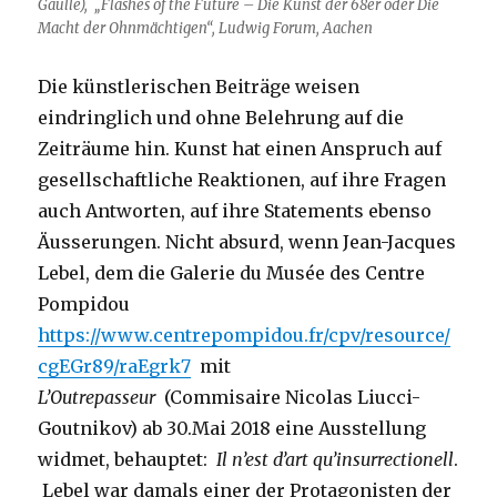
Gaulle), „Flashes of the Future
– Die Kunst der 68er oder Die
Macht der Ohnmächtigen“, Ludwig Forum, Aachen
Die künstlerischen Beiträge weisen
eindringlich und ohne Belehrung auf die
Zeiträume hin. Kunst hat einen Anspruch auf
gesellschaftliche Reaktionen, auf ihre Fragen
auch Antworten, auf ihre Statements ebenso
Äusserungen. Nicht absurd, wenn Jean-Jacques
Lebel, dem die Galerie du Musée des Centre
Pompidou
https://www.centrepompidou.fr/cpv/resource/
cgEGr89/raEgrk7
mit
L’Outrepasseur
(Commisaire Nicolas Liucci-
Goutnikov) ab 30.Mai 2018 eine Ausstellung
widmet, behauptet:
Il n’est d’art qu’insurrectionell
.
Lebel war damals einer der Protagonisten der