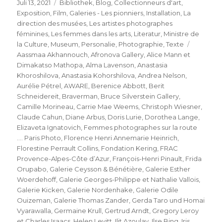
Veröffentlicht
Kategorien
Juli 13, 2021
Bibliothek
,
Blog
,
Collectionneurs d'art
,
am
Exposition
,
Film
,
Galeries - Les pionniers
,
Installation
,
La
direction des musées
,
Les artistes photographes
féminines
,
Les femmes dans les arts
,
Literatur
,
Ministre de
Schlagwö
la Culture
,
Museum
,
Personalie
,
Photographie
,
Texte
Aassmaa Akhannouch
,
Afronova Gallery
,
Alice Mann et
Dimakatso Mathopa
,
Alma Lavenson
,
Anastasia
Khoroshilova
,
Anastasia Kohorshilova
,
Andrea Nelson
,
Aurélie Pétrel
,
AWARE
,
Berenice Abbott
,
Berit
Schneidereit
,
Braverman
,
Bruce Silverstein Gallery
,
Camille Morineau
,
Carrie Mae Weems
,
Christoph Wiesner
,
Claude Cahun
,
Diane Arbus
,
Doris Lurie
,
Dorothea Lange
,
Elizaveta Ignatovich
,
Femmes photographes sur la route
.... Paris Photo
,
Florence Henri Annemarie Heinrich
,
Florestine Perrault Collins
,
Fondation Kering
,
FRAC
Provence-Alpes-Côte d’Azur
,
François-Henri Pinault
,
Frida
Orupabo
,
Galerie Ceysson & Bénétière
,
Galerie Esther
Woerdehoff
,
Galerie Georges-Philippe et Nathalie Vallois
,
Galerie Kicken
,
Galerie Nordenhake
,
Galerie Odile
Ouizeman
,
Galerie Thomas Zander
,
Gerda Taro und Homai
Vyarawalla
,
Germaine Krull
,
Gertrud Arndt
,
Gregory Leroy
et Charles Isaacs
,
Helen Levitt
,
Ilit Azoulay
,
Ilse Bing
,
Iris