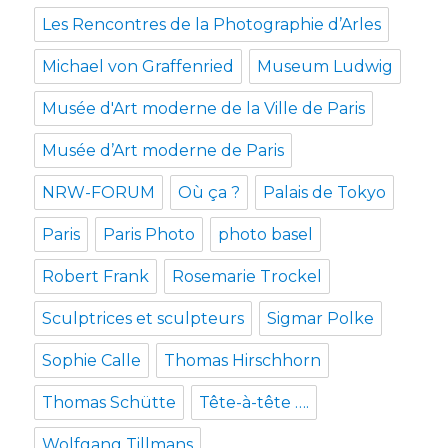
Les Rencontres de la Photographie d’Arles
Michael von Graffenried
Museum Ludwig
Musée d'Art moderne de la Ville de Paris
Musée d’Art moderne de Paris
NRW-FORUM
Où ça ?
Palais de Tokyo
Paris
Paris Photo
photo basel
Robert Frank
Rosemarie Trockel
Sculptrices et sculpteurs
Sigmar Polke
Sophie Calle
Thomas Hirschhorn
Thomas Schütte
Tête-à-tête ….
Wolfgang Tillmans