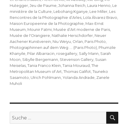
Hutegger
,
Jeu de Paume
,
Johanna Reich
,
Laura Henno
,
Le
ministère de la Culture
,
Lebohang Kganye
,
Lee Miller
,
Les
Rencontres de la Photographie d’Arles
,
Lola Álvarez Bravo
,
Maison Europeenne de la Photographie
,
Max-Ernst
Museum
,
Mounir Fatmi
,
Musée d’Art moderne de Paris
,
Musée de l'Orangiere
,
Nathalie Herschdorfer
,
Neuer
Aachener Kunstverein
,
Niu Weiyu
,
Orlan
,
Paris Photo
,
Photographinnen auf dem Weg …. (Paris Photo)
,
Phumzile
Khanyile
,
Pilar Albarracin
,
rosegallery
,
Sally Mann
,
Sarah
Moon
,
Sibylle Bergemann
,
Stevenson Gallery
,
Susan
Meiselas
,
Tania Franco Klein
,
Tania Mouraud
,
The
Metropolitan Museum of Art
,
Thomas Galifot
,
Tsuneko
Sasamoto
,
Ulrich Pohlmann
,
Yolanda Andrade
,
Zanele
Muholi
SU
Suche
nach: