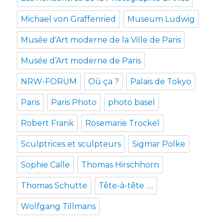
Michael von Graffenried
Museum Ludwig
Musée d'Art moderne de la Ville de Paris
Musée d’Art moderne de Paris
NRW-FORUM
Où ça ?
Palais de Tokyo
Paris
Paris Photo
photo basel
Robert Frank
Rosemarie Trockel
Sculptrices et sculpteurs
Sigmar Polke
Sophie Calle
Thomas Hirschhorn
Thomas Schütte
Tête-à-tête ….
Wolfgang Tillmans