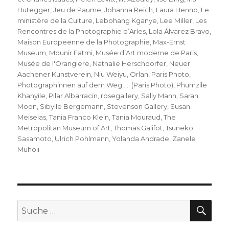
Hutegger
,
Jeu de Paume
,
Johanna Reich
,
Laura Henno
,
Le
ministère de la Culture
,
Lebohang Kganye
,
Lee Miller
,
Les
Rencontres de la Photographie d’Arles
,
Lola Álvarez Bravo
,
Maison Europeenne de la Photographie
,
Max-Ernst
Museum
,
Mounir Fatmi
,
Musée d’Art moderne de Paris
,
Musée de l'Orangiere
,
Nathalie Herschdorfer
,
Neuer
Aachener Kunstverein
,
Niu Weiyu
,
Orlan
,
Paris Photo
,
Photographinnen auf dem Weg …. (Paris Photo)
,
Phumzile
Khanyile
,
Pilar Albarracin
,
rosegallery
,
Sally Mann
,
Sarah
Moon
,
Sibylle Bergemann
,
Stevenson Gallery
,
Susan
Meiselas
,
Tania Franco Klein
,
Tania Mouraud
,
The
Metropolitan Museum of Art
,
Thomas Galifot
,
Tsuneko
Sasamoto
,
Ulrich Pohlmann
,
Yolanda Andrade
,
Zanele
Muholi
SU
Suche
nach: