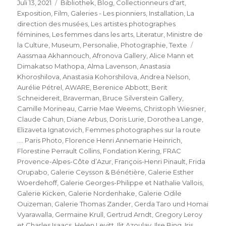
Veröffentlicht
Kategorien
Juli 13, 2021
Bibliothek
,
Blog
,
Collectionneurs d'art
,
am
Exposition
,
Film
,
Galeries - Les pionniers
,
Installation
,
La
direction des musées
,
Les artistes photographes
féminines
,
Les femmes dans les arts
,
Literatur
,
Ministre de
Schlagwö
la Culture
,
Museum
,
Personalie
,
Photographie
,
Texte
Aassmaa Akhannouch
,
Afronova Gallery
,
Alice Mann et
Dimakatso Mathopa
,
Alma Lavenson
,
Anastasia
Khoroshilova
,
Anastasia Kohorshilova
,
Andrea Nelson
,
Aurélie Pétrel
,
AWARE
,
Berenice Abbott
,
Berit
Schneidereit
,
Braverman
,
Bruce Silverstein Gallery
,
Camille Morineau
,
Carrie Mae Weems
,
Christoph Wiesner
,
Claude Cahun
,
Diane Arbus
,
Doris Lurie
,
Dorothea Lange
,
Elizaveta Ignatovich
,
Femmes photographes sur la route
.... Paris Photo
,
Florence Henri Annemarie Heinrich
,
Florestine Perrault Collins
,
Fondation Kering
,
FRAC
Provence-Alpes-Côte d’Azur
,
François-Henri Pinault
,
Frida
Orupabo
,
Galerie Ceysson & Bénétière
,
Galerie Esther
Woerdehoff
,
Galerie Georges-Philippe et Nathalie Vallois
,
Galerie Kicken
,
Galerie Nordenhake
,
Galerie Odile
Ouizeman
,
Galerie Thomas Zander
,
Gerda Taro und Homai
Vyarawalla
,
Germaine Krull
,
Gertrud Arndt
,
Gregory Leroy
et Charles Isaacs
,
Helen Levitt
,
Ilit Azoulay
,
Ilse Bing
,
Iris