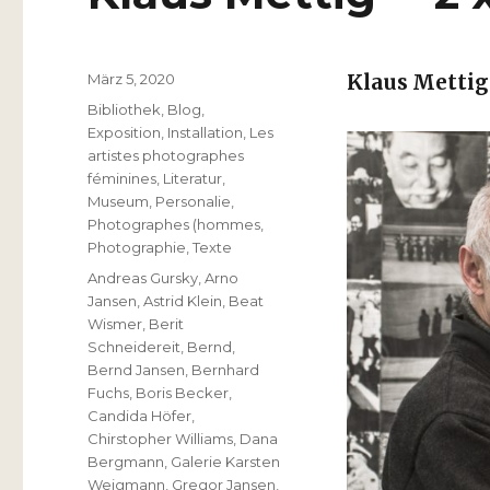
Veröffentlicht
März 5, 2020
Klaus Mettig
am
Kategorien
Bibliothek
,
Blog
,
Exposition
,
Installation
,
Les
artistes photographes
féminines
,
Literatur
,
Museum
,
Personalie
,
Photographes (hommes
,
Photographie
,
Texte
Schlagwörter
Andreas Gursky
,
Arno
Jansen
,
Astrid Klein
,
Beat
Wismer
,
Berit
Schneidereit
,
Bernd
,
Bernd Jansen
,
Bernhard
Fuchs
,
Boris Becker
,
Candida Höfer
,
Chirstopher Williams
,
Dana
Bergmann
,
Galerie Karsten
Weigmann
,
Gregor Jansen
,