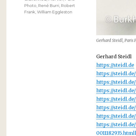
Photo
,
René Burri
,
Robert
Frank
,
William Eggleston
Gerhard Steidl, Paris 
Gerhard Steidl
https://steidl.de
https://steidl.d
https://steidl.
https://steidl.
https://steidl.
https://steidl.d
https://steidl.
https://steidl.
0011182935.html