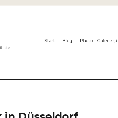
Start
Blog
Photo – Galerie (dé
Künste
x in Düsseldorf