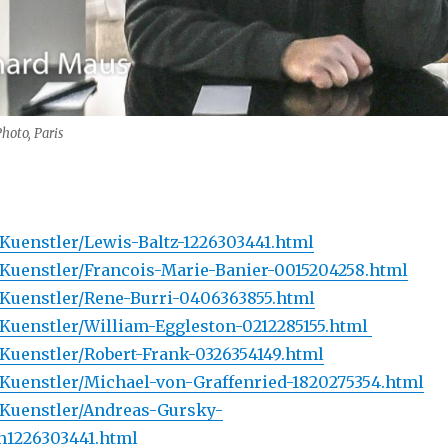
Photo, Paris
e/Kuenstler/Lewis-Baltz-1226303441.html
de/Kuenstler/Francois-Marie-Banier-0015204258.html
de/Kuenstler/Rene-Burri-0406363855.html
de/Kuenstler/William-Eggleston-0212285155.html
e/Kuenstler/Robert-Frank-0326354149.html
de/Kuenstler/Michael-von-Graffenried-1820275354.html
de/Kuenstler/Andreas-Gursky-
h1226303441.html