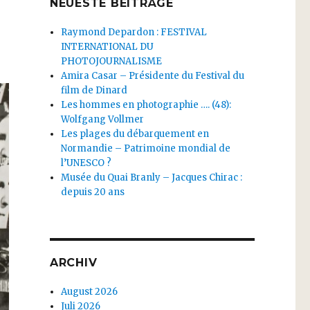
NEUESTE BEITRÄGE
Raymond Depardon : FESTIVAL
INTERNATIONAL DU
PHOTOJOURNALISME
Amira Casar – Présidente du Festival du
film de Dinard
Les hommes en photographie …. (48):
Wolfgang Vollmer
Les plages du débarquement en
Normandie – Patrimoine mondial de
l’UNESCO ?
Musée du Quai Branly – Jacques Chirac :
depuis 20 ans
ARCHIV
August 2026
Juli 2026