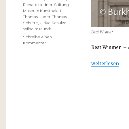
Richard Lindner
,
Stiftung
Museum Kunstpalast
,
Thomas Huber
,
Thomas
Schütte
,
Ulrike Schulze
,
Wilhelm Mundt
Beat Wismer
Schreibe einen
zu
Kommentar
Beat Wismer – Ad
Beat
Wismer
–
„Beat Wismer – 
weiterlesen
Adieu
et
merci
….