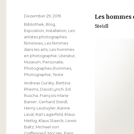
Veröffentlicht
Dezember 29, 2019
Les hommes 
am
Kategorien
Bibliothek
,
Blog
,
Steidl
Exposition
,
Installation
,
Les
artistes photographes
féminines
,
Les femmes
dans les arts
,
Les hommes
en photographie
,
Literatur
,
Museum
,
Personalie
,
Photographes (hommes
,
Photographie
,
Texte
Schlagwörter
Andreas Gursky
,
Bettina
Rheims
,
David Lynch
,
Ed
Ruscha
,
François-Marie
Banier
,
Gerhard Steidl
,
Herny Leutwyler
,
Karine
Laval
,
Karl Lagerfeld
,
Klaus
Mettig
,
Klaus Staeck
,
Lewis
Baltz
,
Michael von
Graffenried
,
Moï Ver
,
Paris