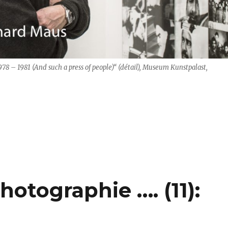
978 – 1981 (And such a press of people)“ (détail), Museum Kunstpalast,
 2 x in Düsseldorf“
otographie …. (11):