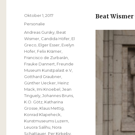
Veröffentlicht
Oktober 1, 2017
Beat Wismer
am
Kategorien
Personalie
Schlagwörter
Andreas Gursky
,
Beat
Wismer
,
Candida Höfer
,
El
Greco
,
Elger Esser
,
Evelyn
Hofer
,
Felix Krämer
,
Francisco de Zurbarán
,
Frauke Dannert
,
Freunde
Museum Kunstpalast e.V
,
Gotthard Graubner
,
Günther Uecker
,
Heinz
Mack
,
Imi Knoebel
,
Jean
Tinguely
,
Johannes Bruns
,
K.O. Götz
,
Katharina
Grosse
,
Klaus Mettig
,
Konrad Klapeheck
,
Kunstmuseums Luzern
,
Leuora Salihu
,
Nora
Schattauer
,
Per Kirkeby
,