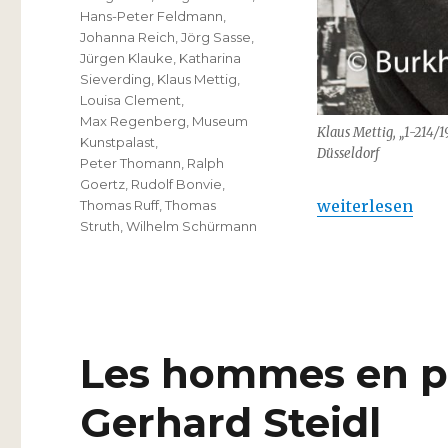
Hans-Peter Feldmann
,
Johanna Reich
,
Jörg Sasse
,
Jürgen Klauke
,
Katharina
Sieverding
,
Klaus Mettig
,
Louisa Clement
,
Max Regenberg
,
Museum
Klaus Mettig, „1-214/1
Kunstpalast
,
Düsseldorf
Peter Thomann
,
Ralph
Goertz
,
Rudolf Bonvie
,
„Klaus Mettig –
weiterlesen
Thomas Ruff
,
Thomas
Struth
,
Wilhelm Schürmann
Les hommes en ph
Gerhard Steidl