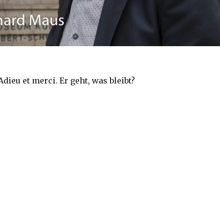
ieu et merci. Er geht, was bleibt?
Adieu et merci ….“