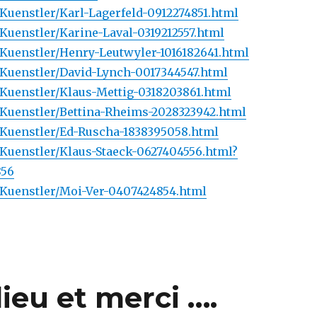
e/Kuenstler/Karl-Lagerfeld-0912274851.html
e/Kuenstler/Karine-Laval-0319212557.html
e/Kuenstler/Henry-Leutwyler-1016182641.html
de/Kuenstler/David-Lynch-0017344547.html
e/Kuenstler/Klaus-Mettig-0318203861.html
de/Kuenstler/Bettina-Rheims-2028323942.html
de/Kuenstler/Ed-Ruscha-1838395058.html
e/Kuenstler/Klaus-Staeck-0627404556.html?
856
de/Kuenstler/Moi-Ver-0407424854.html
ieu et merci ….