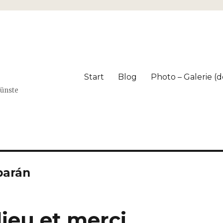
Start
Blog
Photo – Galerie (dé
Künste
barán
ieu et merci ….