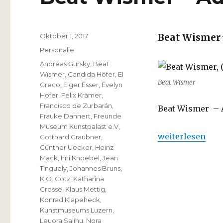
Veröffentlicht
Oktober 1, 2017
Beat Wismer
am
Kategorien
Personalie
Schlagwörter
Andreas Gursky
,
Beat
Wismer
,
Candida Höfer
,
El
Beat Wismer
Greco
,
Elger Esser
,
Evelyn
Hofer
,
Felix Krämer
,
Francisco de Zurbarán
,
Beat Wismer – Ad
Frauke Dannert
,
Freunde
Museum Kunstpalast e.V
,
„Beat Wismer – 
weiterlesen
Gotthard Graubner
,
Günther Uecker
,
Heinz
Mack
,
Imi Knoebel
,
Jean
Tinguely
,
Johannes Bruns
,
K.O. Götz
,
Katharina
Grosse
,
Klaus Mettig
,
Konrad Klapeheck
,
Kunstmuseums Luzern
,
Leuora Salihu
,
Nora