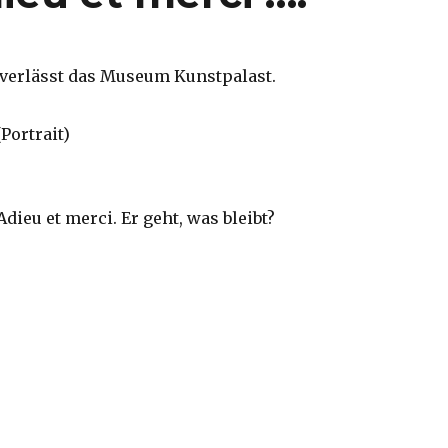
verlässt das Museum Kunstpalast.
ieu et merci. Er geht, was bleibt?
Adieu et merci ….“