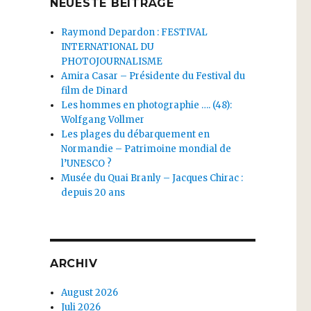
NEUESTE BEITRÄGE
Raymond Depardon : FESTIVAL
INTERNATIONAL DU
PHOTOJOURNALISME
Amira Casar – Présidente du Festival du
film de Dinard
Les hommes en photographie …. (48):
Wolfgang Vollmer
Les plages du débarquement en
Normandie – Patrimoine mondial de
l’UNESCO ?
Musée du Quai Branly – Jacques Chirac :
depuis 20 ans
ARCHIV
August 2026
Juli 2026