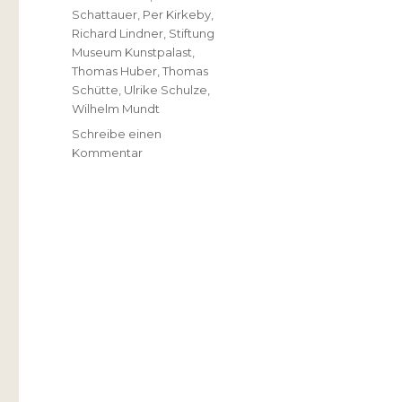
Schattauer
,
Per Kirkeby
,
Richard Lindner
,
Stiftung
Museum Kunstpalast
,
Thomas Huber
,
Thomas
Schütte
,
Ulrike Schulze
,
Wilhelm Mundt
Schreibe einen
zu
Kommentar
Beat
Wismer
–
Adieu
et
merci
….