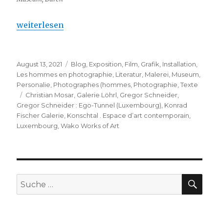
„Gregor Schneider : Ego-Tunnel (Luxembourg)“
weiterlesen
Veröffentlicht
Kategorien
August 13, 2021
Blog
,
Exposition
,
Film
,
Grafik
,
Installation
,
am
Les hommes en photographie
,
Literatur
,
Malerei
,
Museum
,
Personalie
,
Photographes (hommes
,
Photographie
,
Texte
Schlagwörter
Christian Mosar
,
Galerie Löhrl
,
Gregor Schneider
,
Gregor Schneider : Ego-Tunnel (Luxembourg)
,
Konrad
Fischer Galerie
,
Konschtal . Espace d’art contemporain
,
Luxembourg
,
Wako Works of Art
SU
Suche
nach: