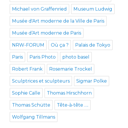
Michael von Graffenried
Museum Ludwig
Musée d'Art moderne de la Ville de Paris
Musée d’Art moderne de Paris
NRW-FORUM
Où ça ?
Palais de Tokyo
Paris
Paris Photo
photo basel
Robert Frank
Rosemarie Trockel
Sculptrices et sculpteurs
Sigmar Polke
Sophie Calle
Thomas Hirschhorn
Thomas Schütte
Tête-à-tête ….
Wolfgang Tillmans