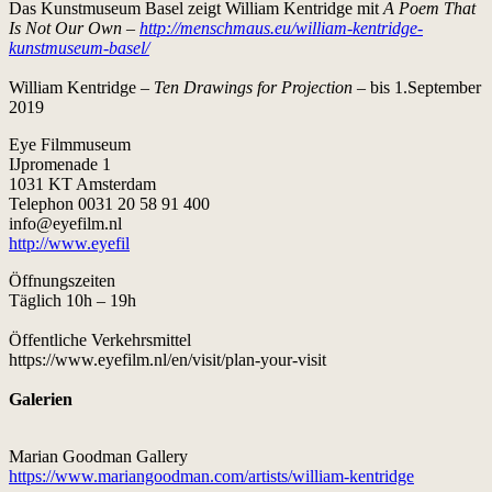
Das Kunstmuseum Basel zeigt William Kentridge mit
A Poem That
Is Not Our Own –
http://menschmaus.eu/william-kentridge-
kunstmuseum-basel/
William Kentridge –
Ten Drawings for Projection
– bis 1.September
2019
Eye Filmmuseum
IJpromenade 1
1031 KT Amsterdam
Telephon 0031 20 58 91 400
info@eyefilm.nl
http://www.eyefil
Öffnungszeiten
Täglich 10h – 19h
Öffentliche Verkehrsmittel
https://www.eyefilm.nl/en/visit/plan-your-visit
Galerien
Marian Goodman Gallery
https://www.mariangoodman.com/artists/william-kentridge