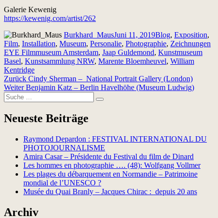
Galerie Kewenig
https://kewenig.com/artist/262
Autor
Veröffentlicht
Kategorien
Burkhard_Maus
Juni 11, 2019
Blog
,
Exposition
,
am
Sc
Film
,
Installation
,
Museum
,
Personalie
,
Photographie
,
Zeichnungen
EYE Filmmuseum Amsterdam
,
Jaap Guldemond
,
Kunstmuseum
Basel
,
Kunstsammlung NRW
,
Marente Bloemheuvel
,
William
Kentridge
Beitragsnavigation
Vorheriger
Zurück
Cindy Sherman – National Portrait Gallery (London)
Nächster
Beitrag:
Weiter
Benjamin Katz – Berlin Havelhöhe (Museum Ludwig)
Suche
Beitrag:
Suchen
nach:
Neueste Beiträge
Raymond Depardon : FESTIVAL INTERNATIONAL DU
PHOTOJOURNALISME
Amira Casar – Présidente du Festival du film de Dinard
Les hommes en photographie …. (48): Wolfgang Vollmer
Les plages du débarquement en Normandie – Patrimoine
mondial de l’UNESCO ?
Musée du Quai Branly – Jacques Chirac : depuis 20 ans
Archiv