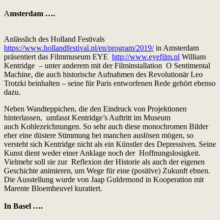
A
msterdam ….
Anlässlich des Holland Festivals
https://www.hollandfestival.nl/en/program/2019/
in Amsterdam
präsentiert das Filmmuseum EYE
http://www.eyefilm.nl
William
Kentridge – unter anderem mit der Filminstallation O Sentimental
Machine, die auch historische Aufnahmen des Revolutionär Leo
Trotzki beinhalten – seine für Paris entworfenen Rede gehört ebenso
dazu.
Neben Wandteppichen, die den Eindruck von Projektionen
hinterlassen, umfasst Kentridge’s Auftritt im Museum
auch Kohlezeichnungen. So sehr auch diese monochromen Bilder
eher eine düstere Stimmung bei manchen auslösen mögen, so
versteht sich Kentridge nicht als ein Künstler des Depressiven. Seine
Kunst dient weder einer Anklage noch der Hoffnungslosigkeit.
Vielmehr soll sie zur Reflexion der Historie als auch der eigenen
Geschichte animieren, um Wege für eine (positive) Zukunft ebnen.
Die Ausstellung wurde von Jaap Guldemond in Kooperation mit
Marente Bloemheuvel kuratiert.
In Basel ….