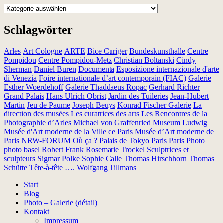
Kategorien
Schlagwörter
Arles
Art Cologne
ARTE
Bice Curiger
Bundeskunsthalle
Centre
Pompidou
Centre Pompidou-Metz
Christian Boltanski
Cindy
Sherman
Daniel Buren
Documenta
Esposizione internazionale d'arte
di Venezia
Foire internationale d’art contemporain (FIAC)
Galerie
Esther Woerdehoff
Galerie Thaddaeus Ropac
Gerhard Richter
Grand Palais
Hans Ulrich Obrist
Jardin des Tuileries
Jean-Hubert
Martin
Jeu de Paume
Joseph Beuys
Konrad Fischer Galerie
La
direction des musées
Les curatrices des arts
Les Rencontres de la
Photographie d’Arles
Michael von Graffenried
Museum Ludwig
Musée d'Art moderne de la Ville de Paris
Musée d’Art moderne de
Paris
NRW-FORUM
Où ça ?
Palais de Tokyo
Paris
Paris Photo
photo basel
Robert Frank
Rosemarie Trockel
Sculptrices et
sculpteurs
Sigmar Polke
Sophie Calle
Thomas Hirschhorn
Thomas
Schütte
Tête-à-tête ….
Wolfgang Tillmans
Start
Blog
Photo – Galerie (détail)
Kontakt
Impressum