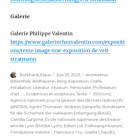
Galerie
Galerie Philippe Valentin
https://www.galeriechezvalentin.com/expositi
ons/texte-image-une-exposition-de-veit-
stratmann
Autor
Veröffentlicht
Kategorien
Burkhard_Maus
Juni 29, 2025
Architektur
,
am
Bibliothek
,
Bildhauerei
,
Blog
,
Exposition
,
Grafik
,
Installation
,
Literatur
,
Museum
,
Personalie
,
Professeurs
Schlagwörter
d’art ….
,
Sculptrices et sculpteurs
,
Texte
3500cm2
,
Agence nationale pour la gestion des déchets radioactifs
(ANDRA)
,
Agnès Thurnauer
,
Andreas Zampella
,
Bundesamt
für die Sicherheit der nuklearen Entsorgung (BASE)
,
Camilla Gurgone
,
École nationale supérieure des beaux-
arts de Lyon (ENSBA Lyon)
,
Edson Luli
,
Folkwang Museum
,
Fondazione Volume !
,
Francesco Cro
,
Gisella Chaudry
,