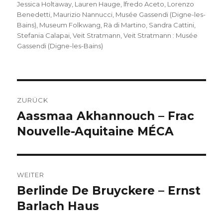
Jessica Holtaway
,
Lauren Hauge
,
lfredo Aceto
,
Lorenzo
Benedetti
,
Maurizio Nannucci
,
Musée Gassendi (Digne-les-
Bains)
,
Museum Folkwang
,
Rä di Martino
,
Sandra Cattini
,
Stefania Calapai
,
Veit Stratmann
,
Veit Stratmann : Musée
Gassendi (Digne-les-Bains)
Beitragsnavigation
ZURÜCK
Aassmaa Akhannouch – Frac
Vorheriger
Beitrag:
Nouvelle-Aquitaine MÉCA
WEITER
Berlinde De Bruyckere – Ernst
Nächster
Beitrag:
Barlach Haus