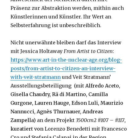
Präsenz zur Abstraktion werden, mithin auch
Künstlerinnen und Künstler. Ihr Wert an
Selbsterfahrung ist unbeschreiblich.
Nicht unerwähnte bleiben darf das Interview
mit Jessica Holtaway
From Artist to Citizen
:
https://www.art-in-the-nuclear-age.org/blog-
posts/from-artist-to-citizen-an-interview-
with-veit-stratmann
und Veit Stratmann’
Ausstellungsbeteiligung (mit
Alfredo Aceto,
Gisella Chaudry, Rä di Martino, Camilla
Gurgone, Lauren Hauge, Edson Luli, Maurizio
Nannucci, Agnès Thurnauer, Andreas
Zampella)
an dem Projekt
3500cm2
#107 – #117
,
kuratiert von
Lorenzo Benedetti mit Francesco
Cro und Stefania Calapai in der Region