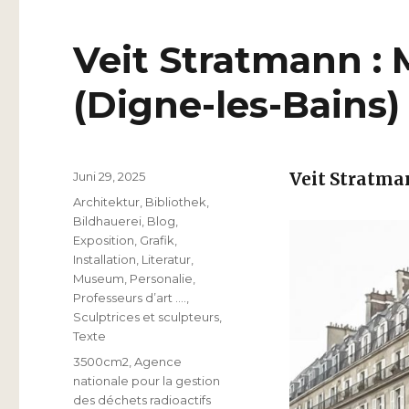
Veit Stratmann :
(Digne-les-Bains)
Veröffentlicht
Juni 29, 2025
Veit Stratm
am
Kategorien
Architektur
,
Bibliothek
,
Bildhauerei
,
Blog
,
Exposition
,
Grafik
,
Installation
,
Literatur
,
Museum
,
Personalie
,
Professeurs d’art ….
,
Sculptrices et sculpteurs
,
Texte
Schlagwörter
3500cm2
,
Agence
nationale pour la gestion
des déchets radioactifs