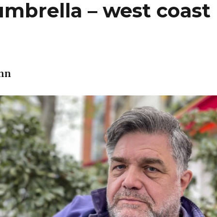
umbrella – west coast
ann