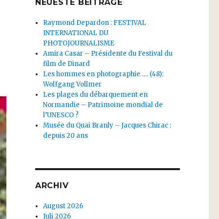
NEUESTE BEITRÄGE
Raymond Depardon : FESTIVAL
INTERNATIONAL DU
PHOTOJOURNALISME
Amira Casar – Présidente du Festival du
film de Dinard
Les hommes en photographie …. (48):
Wolfgang Vollmer
Les plages du débarquement en
Normandie – Patrimoine mondial de
l’UNESCO ?
Musée du Quai Branly – Jacques Chirac :
depuis 20 ans
ARCHIV
August 2026
Juli 2026