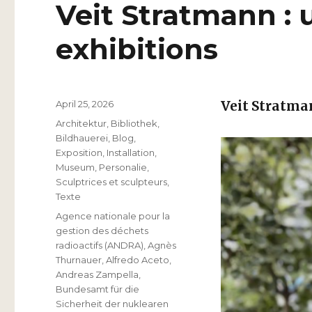
Veit Stratmann : 
exhibitions
Veröffentlicht
April 25, 2026
Veit Stratm
am
Kategorien
Architektur
,
Bibliothek
,
Bildhauerei
,
Blog
,
Exposition
,
Installation
,
Museum
,
Personalie
,
Sculptrices et sculpteurs
,
Texte
Schlagwörter
Agence nationale pour la
gestion des déchets
radioactifs (ANDRA)
,
Agnès
Thurnauer
,
Alfredo Aceto
,
Andreas Zampella
,
Bundesamt für die
Sicherheit der nuklearen