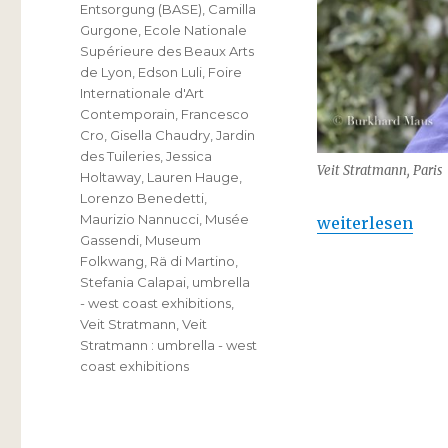
Entsorgung (BASE)
,
Camilla
Gurgone
,
Ecole Nationale
Supérieure des Beaux Arts
de Lyon
,
Edson Luli
,
Foire
Internationale d'Art
Contemporain
,
Francesco
Cro
,
Gisella Chaudry
,
Jardin
des Tuileries
,
Jessica
Veit Stratmann, Paris
Holtaway
,
Lauren Hauge
,
Lorenzo Benedetti
,
Maurizio Nannucci
,
Musée
„Veit Stratmann 
weiterlesen
Gassendi
,
Museum
Folkwang
,
Rä di Martino
,
Stefania Calapai
,
umbrella
- west coast exhibitions
,
Veit Stratmann
,
Veit
Stratmann : umbrella - west
coast exhibitions