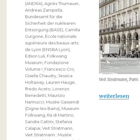
(ANDRA)
,
Agnès Thurnauer
,
Andreas Zampella
,
Bundesamt für die
Sicherheit der nuklearen
Entsorgung (BASE)
,
Camilla
Gurgone
,
École nationale
supérieure des beaux-arts
de Lyon (ENSBA Lyon)
,
Edson Luli
,
Folkwang
Museum
,
Fondazione
Volume !
,
Francesco Cro
,
Gisella Chaudry
,
Jessica
Veit Stratmann, Paris
Holtaway
,
Lauren Hauge
,
lfredo Aceto
,
Lorenzo
„Veit Stratmann
weiterlesen
Benedetti
,
Maurizio
Nannucci
,
Musée Gassendi
(Digne-les-Bains)
,
Museum
Folkwang
,
Rä di Martino
,
Sandra Cattini
,
Stefania
Calapai
,
Veit Stratmann
,
Veit Stratmann : Musée