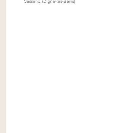
Gassendi (Digne-les-Bains)