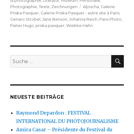
la photographie
,
Literatur
,
Museum
,
Personalie
,
Schlagwörter
Photographie
,
Texte
,
Zeichnungen
Aljoscha
,
Galerie
Priska Pasquer
,
Galerie Priska Pasquer - autre site à Paris
,
Genaro Strobel
,
Jane Benson
,
Johanna Reich
,
Paris Photo
,
Pieter Hugo
,
priska pasquer
,
Wiebke Hahn
SU
Suche
nach:
NEUESTE BEITRÄGE
Raymond Depardon : FESTIVAL
INTERNATIONAL DU PHOTOJOURNALISME
Amira Casar – Présidente du Festival du