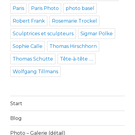
Paris
Paris Photo
photo basel
Robert Frank
Rosemarie Trockel
Sculptrices et sculpteurs
Sigmar Polke
Sophie Calle
Thomas Hirschhorn
Thomas Schütte
Tête-à-tête ….
Wolfgang Tillmans
Start
Blog
Photo – Galerie (détail)