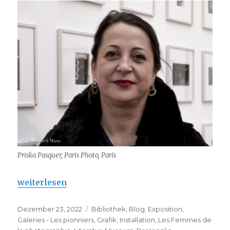
Priska Pasquer, Paris Photo, Paris
„Galerie Priska Pasquer – autre site à Paris“
weiterlesen
Veröffentlicht
Kategorien
Dezember 23, 2022
Bibliothek
,
Blog
,
Exposition
,
am
Galeries - Les pionniers
,
Grafik
,
Installation
,
Les Femmes de