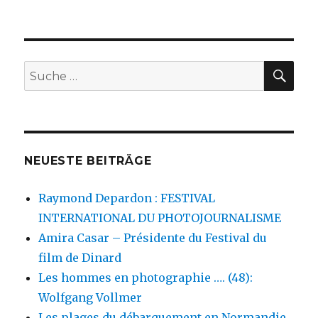
Klaus
Staeck
–
Aktion
für
SU
Suche
mehr
nach:
Demokrati
NEUESTE BEITRÄGE
Raymond Depardon : FESTIVAL
INTERNATIONAL DU PHOTOJOURNALISME
Amira Casar – Présidente du Festival du
film de Dinard
Les hommes en photographie …. (48):
Wolfgang Vollmer
Les plages du débarquement en Normandie