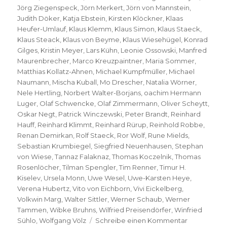
Jörg Ziegenspeck
,
Jörn Merkert
,
Jörn von Mannstein
,
Judith Döker
,
Katja Ebstein
,
Kirsten Klöckner
,
Klaas
Heufer-Umlauf
,
Klaus Klemm
,
Klaus Simon
,
Klaus Staeck
,
Klaus Steack
,
Klaus von Beyme
,
Klaus Wiesehügel
,
Konrad
Gilges
,
Kristin Meyer
,
Lars Kühn
,
Leonie Ossowski
,
Manfred
Maurenbrecher
,
Marco Kreuzpaintner
,
Maria Sommer
,
Matthias Kollatz-Ahnen
,
Michael Kumpfmüller
,
Michael
Naumann
,
Mischa Kuball
,
Mo Drescher
,
Natalia Wörner
,
Nele Hertling
,
Norbert Walter-Borjans
,
oachim Hermann
Luger
,
Olaf Schwencke
,
Olaf Zimmermann
,
Oliver Scheytt
,
Oskar Negt
,
Patrick Winczewski
,
Peter Brandt
,
Reinhard
Hauff
,
Reinhard Klimmt
,
Reinhard Rürup
,
Reinhold Robbe
,
Renan Demirkan
,
Rolf Staeck
,
Ror Wolf
,
Rune Mields
,
Sebastian Krumbiegel
,
Siegfried Neuenhausen
,
Stephan
von Wiese
,
Tannaz Falaknaz
,
Thomas Koczelnik
,
Thomas
Rosenlöcher
,
Tilman Spengler
,
Tim Renner
,
Timur H.
Kiselev
,
Ursela Monn
,
Uwe Wesel
,
Uwe-Karsten Heye
,
Verena Hubertz
,
Vito von Eichborn
,
Vivi Eickelberg
,
Volkwin Marg
,
Walter Sittler
,
Werner Schaub
,
Werner
Tammen
,
Wibke Bruhns
,
Wilfried Preisendörfer
,
Winfried
zu
Sühlo
,
Wolfgang Völz
Schreibe einen Kommentar