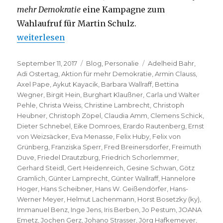
mehr Demokratie
eine Kampagne zum
Wahlaufruf für Martin Schulz.
„Klaus Staeck – Aktion für mehr Demokratie“
weiterlesen
Veröffentlicht
Kategorien
Schlagwörter
September 11, 2017
Blog
,
Personalie
Adelheid Bahr
,
am
Adi Ostertag
,
Aktion für mehr Demokratie
,
Armin Clauss
,
Axel Pape
,
Aykut Kayacik
,
Barbara Wallraff
,
Bettina
Wegner
,
Birgit Hein
,
Burghart Klaußner
,
Carla und Walter
Pehle
,
Christa Weiss
,
Christine Lambrecht
,
Christoph
Heubner
,
Christoph Zöpel
,
Claudia Amm
,
Clemens Schick
,
Dieter Schnebel
,
Eike Domroes
,
Erardo Rautenberg
,
Ernst
von Weizsäcker
,
Eva Menasse
,
Felix Huby
,
Felix von
Grünberg
,
Franziska Sperr
,
Fred Breinersdorfer
,
Freimuth
Duve
,
Friedel Drautzburg
,
Friedrich Schorlemmer
,
Gerhard Steidl
,
Gert Heidenreich
,
Gesine Schwan
,
Götz
Gramlich
,
Günter Lamprecht
,
Günter Wallraff
,
Hannelore
Hoger
,
Hans Scheibner
,
Hans W. Geißendörfer
,
Hans-
Werner Meyer
,
Helmut Lachenmann
,
Horst Bosetzky (ky)
,
Immanuel Benz
,
Inge Jens
,
Iris Berben
,
Jo Pestum
,
JOANA
Emetz
,
Jochen Gerz
,
Johano Strasser
,
Jörg Hafkemeyer
,