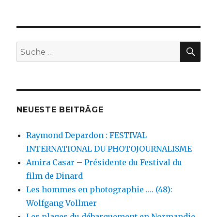
Klaus
Staeck
–
Aktion
für
SU
Suche
mehr
nach:
Demokrati
NEUESTE BEITRÄGE
Raymond Depardon : FESTIVAL
INTERNATIONAL DU PHOTOJOURNALISME
Amira Casar – Présidente du Festival du
film de Dinard
Les hommes en photographie …. (48):
Wolfgang Vollmer
Les plages du débarquement en Normandie