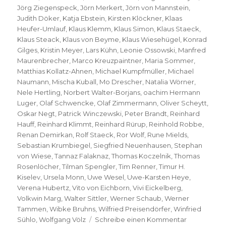
Jörg Ziegenspeck
,
Jörn Merkert
,
Jörn von Mannstein
,
Judith Döker
,
Katja Ebstein
,
Kirsten Klöckner
,
Klaas
Heufer-Umlauf
,
Klaus Klemm
,
Klaus Simon
,
Klaus Staeck
,
Klaus Steack
,
Klaus von Beyme
,
Klaus Wiesehügel
,
Konrad
Gilges
,
Kristin Meyer
,
Lars Kühn
,
Leonie Ossowski
,
Manfred
Maurenbrecher
,
Marco Kreuzpaintner
,
Maria Sommer
,
Matthias Kollatz-Ahnen
,
Michael Kumpfmüller
,
Michael
Naumann
,
Mischa Kuball
,
Mo Drescher
,
Natalia Wörner
,
Nele Hertling
,
Norbert Walter-Borjans
,
oachim Hermann
Luger
,
Olaf Schwencke
,
Olaf Zimmermann
,
Oliver Scheytt
,
Oskar Negt
,
Patrick Winczewski
,
Peter Brandt
,
Reinhard
Hauff
,
Reinhard Klimmt
,
Reinhard Rürup
,
Reinhold Robbe
,
Renan Demirkan
,
Rolf Staeck
,
Ror Wolf
,
Rune Mields
,
Sebastian Krumbiegel
,
Siegfried Neuenhausen
,
Stephan
von Wiese
,
Tannaz Falaknaz
,
Thomas Koczelnik
,
Thomas
Rosenlöcher
,
Tilman Spengler
,
Tim Renner
,
Timur H.
Kiselev
,
Ursela Monn
,
Uwe Wesel
,
Uwe-Karsten Heye
,
Verena Hubertz
,
Vito von Eichborn
,
Vivi Eickelberg
,
Volkwin Marg
,
Walter Sittler
,
Werner Schaub
,
Werner
Tammen
,
Wibke Bruhns
,
Wilfried Preisendörfer
,
Winfried
zu
Sühlo
,
Wolfgang Völz
Schreibe einen Kommentar