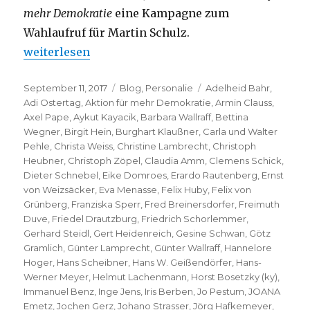
mehr Demokratie
eine Kampagne zum
Wahlaufruf für Martin Schulz.
„Klaus Staeck – Aktion für mehr Demokratie“
weiterlesen
Veröffentlicht
Kategorien
Schlagwörter
September 11, 2017
Blog
,
Personalie
Adelheid Bahr
,
am
Adi Ostertag
,
Aktion für mehr Demokratie
,
Armin Clauss
,
Axel Pape
,
Aykut Kayacik
,
Barbara Wallraff
,
Bettina
Wegner
,
Birgit Hein
,
Burghart Klaußner
,
Carla und Walter
Pehle
,
Christa Weiss
,
Christine Lambrecht
,
Christoph
Heubner
,
Christoph Zöpel
,
Claudia Amm
,
Clemens Schick
,
Dieter Schnebel
,
Eike Domroes
,
Erardo Rautenberg
,
Ernst
von Weizsäcker
,
Eva Menasse
,
Felix Huby
,
Felix von
Grünberg
,
Franziska Sperr
,
Fred Breinersdorfer
,
Freimuth
Duve
,
Friedel Drautzburg
,
Friedrich Schorlemmer
,
Gerhard Steidl
,
Gert Heidenreich
,
Gesine Schwan
,
Götz
Gramlich
,
Günter Lamprecht
,
Günter Wallraff
,
Hannelore
Hoger
,
Hans Scheibner
,
Hans W. Geißendörfer
,
Hans-
Werner Meyer
,
Helmut Lachenmann
,
Horst Bosetzky (ky)
,
Immanuel Benz
,
Inge Jens
,
Iris Berben
,
Jo Pestum
,
JOANA
Emetz
,
Jochen Gerz
,
Johano Strasser
,
Jörg Hafkemeyer
,