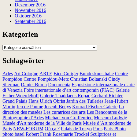
Dezember 2016
November 2016
Oktober 2016
September 2016
Kategorien
Kategorien
Schlagwörter
Arles
Art Cologne
ARTE
Bice Curiger
Bundeskunsthalle
Centre
Pompidou
Centre Pompidou-Metz
Christian Boltanski
Cindy
Sherman
Daniel Buren
Documenta
Esposizione internazionale d'arte
di Venezia
Foire internationale d’art contemporain (FIAC)
Galerie
Esther Woerdehoff
Galerie Thaddaeus Ropac
Gerhard Richter
Grand Palais
Hans Ulrich Obrist
Jardin des Tuileries
Jean-Hubert
Martin
Jeu de Paume
Joseph Beuys
Konrad Fischer Galerie
La
direction des musées
Les curatrices des arts
Les Rencontres de la
Photographie d’Arles
Michael von Graffenried
Museum Ludwig
Musée d'Art moderne de la Ville de Paris
Musée d’Art moderne de
Paris
NRW-FORUM
Où ça ?
Palais de Tokyo
Paris
Paris Photo
photo basel
Robert Frank
Rosemarie Trockel
Sculptrices et