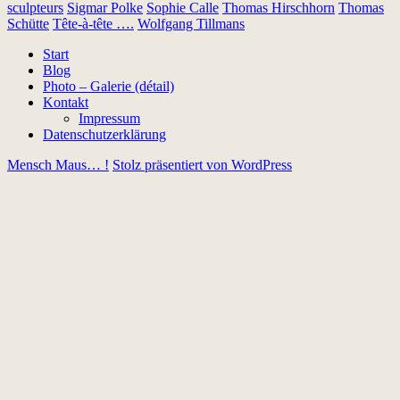
sculpteurs
Sigmar Polke
Sophie Calle
Thomas Hirschhorn
Thomas
Schütte
Tête-à-tête ….
Wolfgang Tillmans
Start
Blog
Photo – Galerie (détail)
Kontakt
Impressum
Datenschutzerklärung
Mensch Maus… !
Stolz präsentiert von WordPress