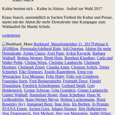
Kultur besinnt sich – Kultur in Aktion: Aufruf zur Wahl 2017
Klaus Staeck, unermüdlich in Sachen Freiheit für Kultur und Presse,
startet mit der
Aktion für mehr Demokratie
eine Kampagne zum
Wahlaufruf für Martin Schulz.
„Klaus
weiterlesen
Staeck
Autor
Veröffentlicht
Burkhard_Maus
September 11, 2017
Februar 6,
–
Kategorien
Schlagwörter
am
2018
Blog
,
Personalie
Adelheid Bahr
,
Adi Ostertag
,
Aktion für mehr
Aktion
Demokratie
,
Armin Clauss
,
Axel Pape
,
Aykut Kayacik
,
Barbara
für
Wallraff
,
Bettina Wegner
,
Birgit Hein
,
Burghart Klaußner
,
Carla und
mehr
Walter Pehle
,
Christa Weiss
,
Christine Lambrecht
,
Christoph
Demokratie“
Heubner
,
Christoph Zöpel
,
Claudia Amm
,
Clemens Schick
,
Dieter
Schnebel
,
Eike Domroes
,
Erardo Rautenberg
,
Ernst von
Weizsäcker
,
Eva Menasse
,
Felix Huby
,
Felix von Grünberg
,
Franziska Sperr
,
Fred Breinersdorfer
,
Freimuth Duve
,
Friedel
Drautzburg
,
Friedrich Schorlemmer
,
Gerhard Steidl
,
Gert
Heidenreich
,
Gesine Schwan
,
Götz Gramlich
,
Günter Lamprecht
,
Günter Wallraff
,
Hannelore Hoger
,
Hans Scheibner
,
Hans W.
Geißendörfer
,
Hans-Werner Meyer
,
Helmut Lachenmann
,
Horst
Bosetzky (ky)
,
Immanuel Benz
,
Inge Jens
,
Iris Berben
,
Jo Pestum
,
JOANA Emetz
,
Jochen Gerz
,
Johano Strasser
,
Jörg Hafkemeyer
,
Jörg Ziegenspeck
,
Jörn Merkert
,
Jörn von Mannstein
,
Judith Döker
,