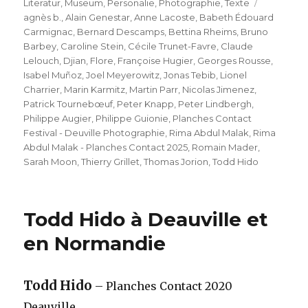
am
Schlagwör
Literatur
,
Museum
,
Personalie
,
Photographie
,
Texte
agnès b.
,
Alain Genestar
,
Anne Lacoste
,
Babeth Édouard
Carmignac
,
Bernard Descamps
,
Bettina Rheims
,
Bruno
Barbey
,
Caroline Stein
,
Cécile Trunet-Favre
,
Claude
Lelouch
,
Djian
,
Flore
,
Françoise Hugier
,
Georges Rousse
,
Isabel Muñoz
,
Joel Meyerowitz
,
Jonas Tebib
,
Lionel
Charrier
,
Marin Karmitz
,
Martin Parr
,
Nicolas Jimenez
,
Patrick Tournebœuf
,
Peter Knapp
,
Peter Lindbergh
,
Philippe Augier
,
Philippe Guionie
,
Planches Contact
Festival - Deuville Photographie
,
Rima Abdul Malak
,
Rima
Abdul Malak - Planches Contact 2025
,
Romain Mader
,
Sarah Moon
,
Thierry Grillet
,
Thomas Jorion
,
Todd Hido
Todd Hido à Deauville et
en Normandie
Todd Hido
– Planches Contact 2020
Deauville