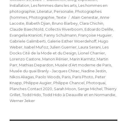
am
Installation
,
Les femmes dans les arts
,
Les hommes en
photographie
,
Literatur
,
Personalie
,
Photographes
Schlagwörter
(hommes
,
Photographie
,
Texte
Alain Genestar
,
Anne
Lacoste
,
Babeth Djian
,
Bruno Barbey
,
Clara Chichin
,
Claude Baechtold
,
Collectiv Riverboom
,
Edoardo Delille
,
Evangelia Kranioti
,
Fanny Schulmann
,
Françoise Huguier
,
Gabriele Galimberti
,
Galerie Esther Woerdehoff
,
Hugo
Weber
,
Isabel Muñoz
,
Julien Guerrier
,
Laura Serani
,
Les
Docks Cité de la Mode et du Design
,
Lionel Charrier
,
Lorenzo Castore
,
Manon Rénier
,
Marin Karmitz
,
Martin
Parr
,
Mathias Depardon
,
Musée d’Art moderne de Paris
,
Musée du quai Branly - Jacques Chirac
,
Nadine Jestin
,
Nikos Aliagas
,
Paolo Woods
,
Paris
,
Paris Photo
,
Peter
Knapp
,
Philippe Augier
,
Philippe Chancel
,
Photoquai
,
Planches Contact 2020
,
Sarah Moon
,
Serge Michel
,
Thierry
Grillet
,
Todd Hido
,
Todd Hido à Deauville et en Normandie
,
Werner Jeker