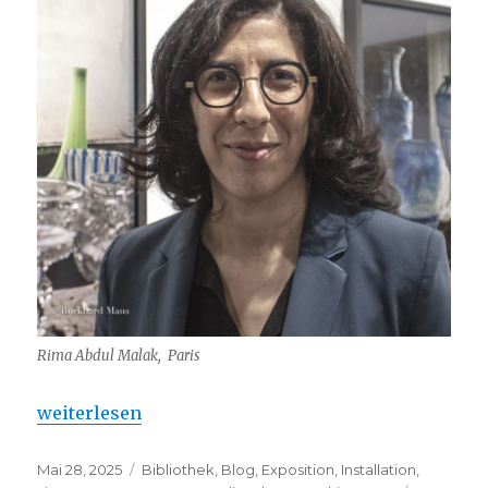
Rima Abdul Malak, Paris
„Rima Abdul Malak – Planches Contact 2025“
weiterlesen
Veröffentlicht
Kategorien
Mai 28, 2025
Bibliothek
,
Blog
,
Exposition
,
Installation
,