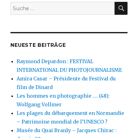
SU
Suche
nach:
NEUESTE BEITRÄGE
Raymond Depardon : FESTIVAL
INTERNATIONAL DU PHOTOJOURNALISME
Amira Casar – Présidente du Festival du
film de Dinard
Les hommes en photographie …. (48):
Wolfgang Vollmer
Les plages du débarquement en Normandie
– Patrimoine mondial de l’UNESCO ?
Musée du Quai Branly – Jacques Chirac :