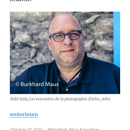
Todd Hido, Les rencontres de la photographie d’Arles, Arles
„Todd Hido à Deauville et en Normandie“
weiterlesen
Veröffentlicht
Kategorien
Oktober 23, 2020
Bibliothek
,
Blog
,
Exposition
,