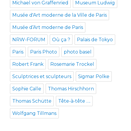
Michael von Graffenried
Museum Ludwig
Musée d'Art moderne de la Ville de Paris
Musée d’Art moderne de Paris
NRW-FORUM
Où ça ?
Palais de Tokyo
Paris
Paris Photo
photo basel
Robert Frank
Rosemarie Trockel
Sculptrices et sculpteurs
Sigmar Polke
Sophie Calle
Thomas Hirschhorn
Thomas Schütte
Tête-à-tête ….
Wolfgang Tillmans