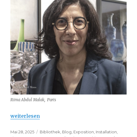
Rima Abdul Malak, Paris
„Rima Abdul Malak – Planches Contact 2025“
weiterlesen
Veröffentlicht
Kategorien
Mai 28, 2025
Bibliothek
,
Blog
,
Exposition
,
Installation
,