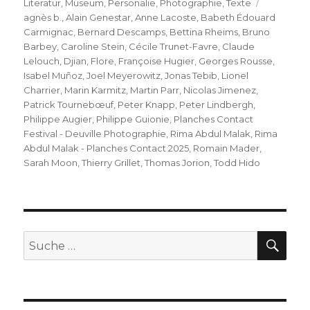
am
Schlagwör
Literatur
,
Museum
,
Personalie
,
Photographie
,
Texte
agnès b.
,
Alain Genestar
,
Anne Lacoste
,
Babeth Édouard
Carmignac
,
Bernard Descamps
,
Bettina Rheims
,
Bruno
Barbey
,
Caroline Stein
,
Cécile Trunet-Favre
,
Claude
Lelouch
,
Djian
,
Flore
,
Françoise Hugier
,
Georges Rousse
,
Isabel Muñoz
,
Joel Meyerowitz
,
Jonas Tebib
,
Lionel
Charrier
,
Marin Karmitz
,
Martin Parr
,
Nicolas Jimenez
,
Patrick Tournebœuf
,
Peter Knapp
,
Peter Lindbergh
,
Philippe Augier
,
Philippe Guionie
,
Planches Contact
Festival - Deuville Photographie
,
Rima Abdul Malak
,
Rima
Abdul Malak - Planches Contact 2025
,
Romain Mader
,
Sarah Moon
,
Thierry Grillet
,
Thomas Jorion
,
Todd Hido
SU
Suche
nach: