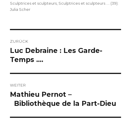
Sculptrices et sculpteurs
,
Sculptrices et sculpteurs …. (39):
Julia Scher
Beitragsnavigation
ZURÜCK
Luc Debraine : Les Garde-
Vorheriger
Beitrag:
Temps ….
WEITER
Mathieu Pernot –
Nächster
Beitrag:
Bibliothèque de la Part-Dieu