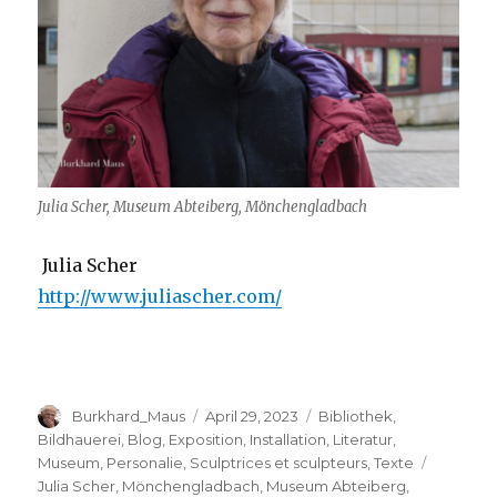
Julia Scher, Museum Abteiberg, Mönchengladbach
Julia Scher
http://www.juliascher.com/
Autor
Veröffentlicht
Kategorien
Burkhard_Maus
April 29, 2023
Bibliothek
,
am
Bildhauerei
,
Blog
,
Exposition
,
Installation
,
Literatur
,
Schlagw
Museum
,
Personalie
,
Sculptrices et sculpteurs
,
Texte
Julia Scher
,
Mönchengladbach
,
Museum Abteiberg
,