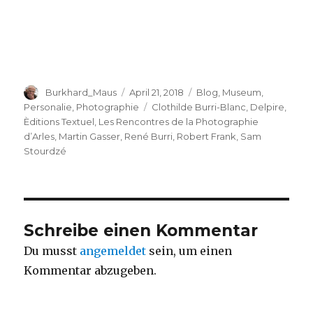
Autor
Veröffentlicht
Kategorien
Burkhard_Maus
April 21, 2018
Blog
,
Museum
,
am
Schlagwörter
Personalie
,
Photographie
Clothilde Burri-Blanc
,
Delpire
,
Èditions Textuel
,
Les Rencontres de la Photographie
d’Arles
,
Martin Gasser
,
René Burri
,
Robert Frank
,
Sam
Stourdzé
Schreibe einen Kommentar
Du musst
angemeldet
sein, um einen
Kommentar abzugeben.