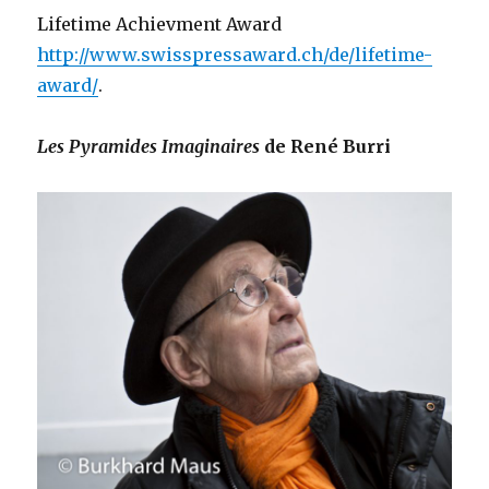
Lifetime Achievment Award
http://www.swisspressaward.ch/de/lifetime-
award/
.
Les Pyramides
Imaginaires
de René Burri