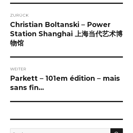
Beitragsnavigation
ZURÜCK
Christian Boltanski – Power
Vorheriger
Beitrag:
Station Shanghai 上海当代艺术博
物馆
WEITER
Parkett – 101em édition – mais
Nächster
Beitrag:
sans fin…
SU
Suche