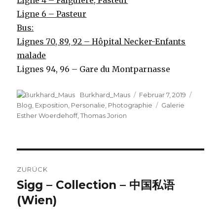
Ligne 4 – Falguiere, Pasteur
Ligne 6 – Pasteur
Bus:
Lignes 70, 89, 92 – Hôpital Necker-Enfants
malade
Lignes 94, 96 – Gare du Montparnasse
Autor
Veröffentlicht
Kategor
Burkhard_Maus
Februar 7, 2019
am
Schlagwörter
Blog
,
Exposition
,
Personalie
,
Photographie
Galerie
Esther Woerdehoff
,
Thomas Jorion
Beitragsnavigation
ZURÜCK
Sigg – Collection – 中国私语
Vorheriger
Beitrag:
(Wien)