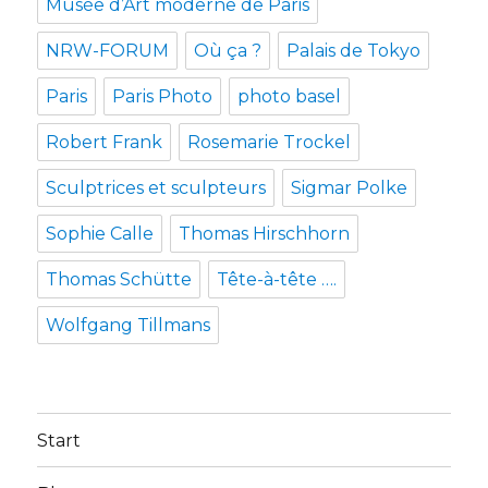
Musée d’Art moderne de Paris
NRW-FORUM
Où ça ?
Palais de Tokyo
Paris
Paris Photo
photo basel
Robert Frank
Rosemarie Trockel
Sculptrices et sculpteurs
Sigmar Polke
Sophie Calle
Thomas Hirschhorn
Thomas Schütte
Tête-à-tête ….
Wolfgang Tillmans
Start