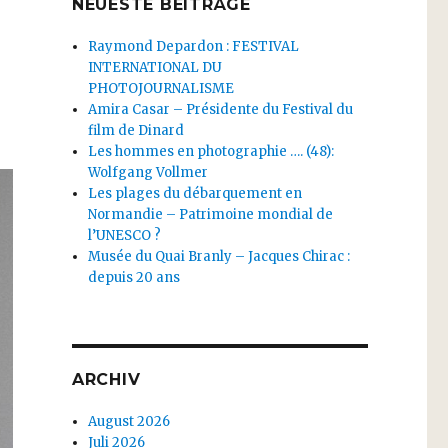
NEUESTE BEITRÄGE
Raymond Depardon : FESTIVAL
INTERNATIONAL DU
PHOTOJOURNALISME
Amira Casar – Présidente du Festival du
film de Dinard
Les hommes en photographie …. (48):
Wolfgang Vollmer
Les plages du débarquement en
Normandie – Patrimoine mondial de
l’UNESCO ?
Musée du Quai Branly – Jacques Chirac :
depuis 20 ans
ARCHIV
August 2026
Juli 2026