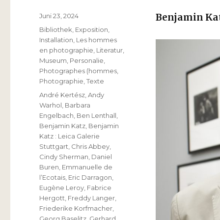
Veröffentlicht
Juni 23, 2024
Benjamin Ka
am
Kategorien
Bibliothek
,
Exposition
,
Installation
,
Les hommes
en photographie
,
Literatur
,
Museum
,
Personalie
,
Photographes (hommes
,
Photographie
,
Texte
Schlagwörter
André Kertész
,
Andy
Warhol
,
Barbara
Engelbach
,
Ben Lenthall
,
Benjamin Katz
,
Benjamin
Katz : Leica Galerie
Stuttgart
,
Chris Abbey
,
Cindy Sherman
,
Daniel
Buren
,
Emmanuelle de
l’Ecotais
,
Eric Darragon
,
Eugène Leroy
,
Fabrice
Hergott
,
Freddy Langer
,
Friederike Korfmacher
,
Georg Baselitz
,
Gerhard