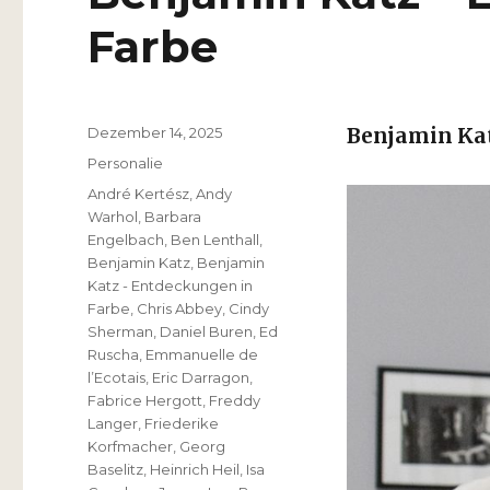
Farbe
Veröffentlicht
Dezember 14, 2025
Benjamin Ka
am
Kategorien
Personalie
Schlagwörter
André Kertész
,
Andy
Warhol
,
Barbara
Engelbach
,
Ben Lenthall
,
Benjamin Katz
,
Benjamin
Katz - Entdeckungen in
Farbe
,
Chris Abbey
,
Cindy
Sherman
,
Daniel Buren
,
Ed
Ruscha
,
Emmanuelle de
l’Ecotais
,
Eric Darragon
,
Fabrice Hergott
,
Freddy
Langer
,
Friederike
Korfmacher
,
Georg
Baselitz
,
Heinrich Heil
,
Isa