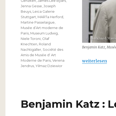
Genzken
,
James Lee Byars
,
Jenna Gesse
,
Joseph
Beuys
,
Leica Galerie
Stuttgart
,
MARTa Herford
,
Martine Passelaigue
,
Musée d’Art moderne de
Paris
,
Museum Ludwig
,
Niele Toroni
,
Olaf
Knechten
,
Roland
Benjamin Katz, Musée 
Nachtigäller
,
Société des
Amis de Musée d‘ Art
„Benjamin Katz 
weiterlesen
Moderne de Paris
,
Verena
Jendrus
,
Yilmaz Dziewior
Benjamin Katz : L