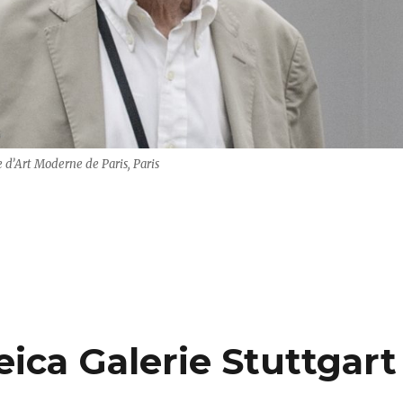
d’Art Moderne de Paris, Paris
– Entdeckungen in Farbe“
eica Galerie Stuttgart