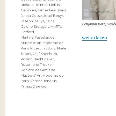
Richter
,
Heinrich Heil
,
Isa
Genzken
,
James Lee Byars
,
Jenna Gesse
,
Josef Beuys
,
Joseph Beuys
,
Leica
Benjamin Katz, Musée 
Galerie Stuttgart
,
MARTa
Herford
,
„Benjamin Katz :
weiterlesen
Martine Passelaigue
,
Musée d' Art Moderne de
Paris
,
Museum Ldwig
,
Niele
Toroni
,
Olaf Knechten
,
Roland Nachtigäller
,
Rosemarie Trockel
,
Société des Amis de
Musée d‘ Art Moderne de
Paris
,
Verena Jendrus
,
Yilmaz Dziewior