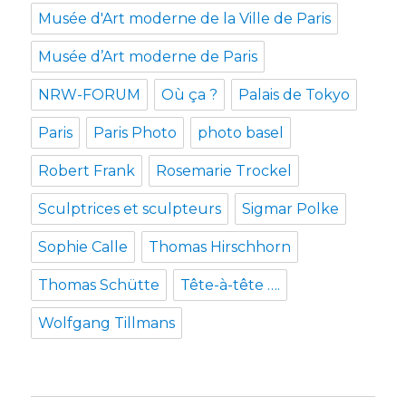
Musée d'Art moderne de la Ville de Paris
Musée d’Art moderne de Paris
NRW-FORUM
Où ça ?
Palais de Tokyo
Paris
Paris Photo
photo basel
Robert Frank
Rosemarie Trockel
Sculptrices et sculpteurs
Sigmar Polke
Sophie Calle
Thomas Hirschhorn
Thomas Schütte
Tête-à-tête ….
Wolfgang Tillmans