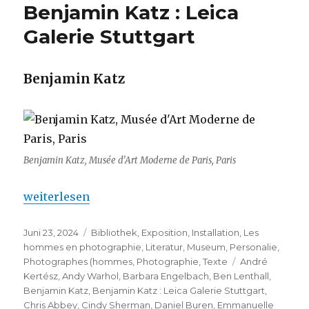
Benjamin Katz : Leica
Galerie Stuttgart
Benjamin Katz
Benjamin Katz, Musée d’Art Moderne de Paris, Paris
„Benjamin Katz : Leica Galerie Stuttgart“
weiterlesen
Veröffentlicht
Kategorien
Juni 23, 2024
Bibliothek
,
Exposition
,
Installation
,
Les
am
hommes en photographie
,
Literatur
,
Museum
,
Personalie
,
Schlagwörter
Photographes (hommes
,
Photographie
,
Texte
André
Kertész
,
Andy Warhol
,
Barbara Engelbach
,
Ben Lenthall
,
Benjamin Katz
,
Benjamin Katz : Leica Galerie Stuttgart
,
Chris Abbey
,
Cindy Sherman
,
Daniel Buren
,
Emmanuelle