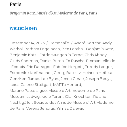
Benjamin Katz, Musée d’Art Moderne de Paris, Paris
„Benjamin Katz – Entdeckungen in Farbe“
weiterlesen
Veröffentlicht
Kategorien
Schlagwörter
Dezember 14, 2025
Personalie
André Kertész
,
Andy
am
Warhol
,
Barbara Engelbach
,
Ben Lenthall
,
Benjamin Katz
,
Benjamin Katz - Entdeckungen in Farbe
,
Chris Abbey
,
Cindy Sherman
,
Daniel Buren
,
Ed Ruscha
,
Emmanuelle de
l’Ecotais
,
Eric Darragon
,
Fabrice Hergott
,
Freddy Langer
,
Friederike Korfmacher
,
Georg Baselitz
,
Heinrich Heil
,
Isa
Genzken
,
James Lee Byars
,
Jenna Gesse
,
Joseph Beuys
,
Leica Galerie Stuttgart
,
MARTa Herford
,
Martine Passelaigue
,
Musée d’Art moderne de Paris
,
Museum Ludwig
,
Niele Toroni
,
Olaf Knechten
,
Roland
Nachtigäller
,
Société des Amis de Musée d‘ Art Moderne
de Paris
,
Verena Jendrus
,
Yilmaz Dziewior