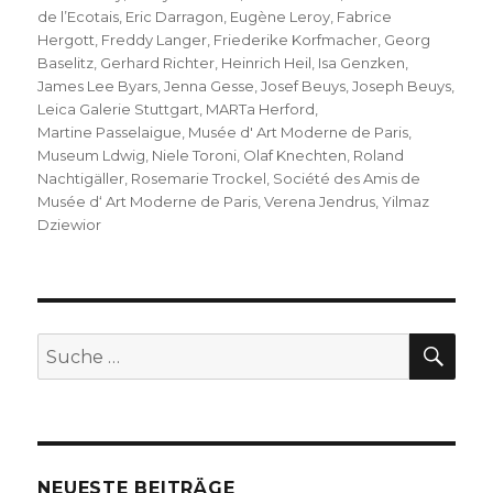
de l’Ecotais
,
Eric Darragon
,
Eugène Leroy
,
Fabrice
Hergott
,
Freddy Langer
,
Friederike Korfmacher
,
Georg
Baselitz
,
Gerhard Richter
,
Heinrich Heil
,
Isa Genzken
,
James Lee Byars
,
Jenna Gesse
,
Josef Beuys
,
Joseph Beuys
,
Leica Galerie Stuttgart
,
MARTa Herford
,
Martine Passelaigue
,
Musée d' Art Moderne de Paris
,
Museum Ldwig
,
Niele Toroni
,
Olaf Knechten
,
Roland
Nachtigäller
,
Rosemarie Trockel
,
Société des Amis de
Musée d‘ Art Moderne de Paris
,
Verena Jendrus
,
Yilmaz
Dziewior
SU
Suche
nach:
NEUESTE BEITRÄGE