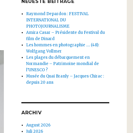
NEUESTE BEITRÄGE
Raymond Depardon : FESTIVAL
INTERNATIONAL DU
PHOTOJOURNALISME
Amira Casar – Présidente du Festival du
film de Dinard
Les hommes en photographie …. (48):
Wolfgang Vollmer
Les plages du débarquement en
Normandie – Patrimoine mondial de
l’UNESCO ?
Musée du Quai Branly – Jacques Chirac :
depuis 20 ans
ARCHIV
August 2026
Juli 2026