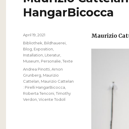
HangarBicocca
Veröffentlicht
April 19, 2021
Maurizio Cat
am
Kategorien
Bibliothek
,
Bildhauerei
,
Blog
,
Exposition
,
Installation
,
Literatur
,
Museum
,
Personalie
,
Texte
Schlagwörter
Andrea Pinotti
,
Arnon
Grunberg
,
Maurizio
Cattelan
,
Maurizio Cattelan
: Pirelli HangarBicocca
,
Roberta Tenconi
,
Timothy
Verdon
,
Vicente Todolí