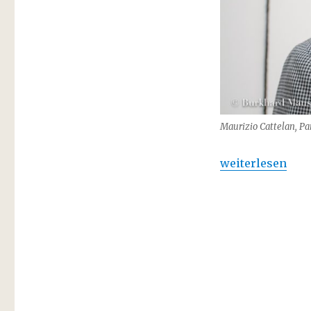
Maurizio Cattelan, Par
„Maurizio Cattel
weiterlesen