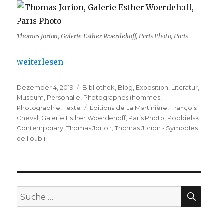
Thomas Jorion, Galerie Esther Woerdehoff, Paris Photo, Paris
„Thomas Jorion – Symboles de l’oubli“
weiterlesen
Veröffentlicht
Kategorien
Dezember 4, 2019
Bibliothek
,
Blog
,
Exposition
,
Literatur
,
am
Museum
,
Personalie
,
Photographes (hommes
,
Schlagwörter
Photographie
,
Texte
Éditions de La Martinière
,
François
Cheval
,
Galerie Esther Woerdehoff
,
Paris Photo
,
Podbielski
Contemporary
,
Thomas Jorion
,
Thomas Jorion - Symboles
de l'oubli
SU
Suche
nach: