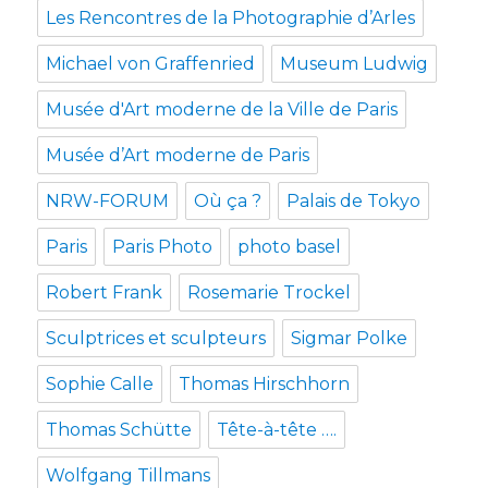
Les Rencontres de la Photographie d’Arles
Michael von Graffenried
Museum Ludwig
Musée d'Art moderne de la Ville de Paris
Musée d’Art moderne de Paris
NRW-FORUM
Où ça ?
Palais de Tokyo
Paris
Paris Photo
photo basel
Robert Frank
Rosemarie Trockel
Sculptrices et sculpteurs
Sigmar Polke
Sophie Calle
Thomas Hirschhorn
Thomas Schütte
Tête-à-tête ….
Wolfgang Tillmans