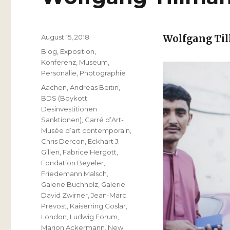
Veröffentlicht
August 15, 2018
Wolfgang Ti
am
Kategorien
Blog
,
Exposition
,
Konferenz
,
Museum
,
Personalie
,
Photographie
Schlagwörter
Aachen
,
Andreas Beitin
,
BDS (Boykott
Desinvestitionen
Sanktionen)
,
Carré d’Art-
Musée d’art contemporain
,
Chris Dercon
,
Eckhart J.
Gillen
,
Fabrice Hergott
,
Fondation Beyeler
,
Friedemann Malsch
,
Galerie Buchholz
,
Galerie
David Zwirner
,
Jean-Marc
Prevost
,
Kaiserring Goslar
,
London
,
Ludwig Forum
,
Marion Ackermann
,
New