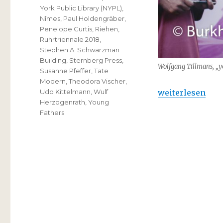
York Public Library (NYPL)
,
Nîmes
,
Paul Holdengräber
,
Penelope Curtis
,
Riehen
,
Ruhrtriennale 2018
,
Stephen A. Schwarzman
Building
,
Sternberg Press
,
Wolfgang Tillmans, „
Susanne Pfeffer
,
Tate
Modern
,
Theodora Vischer
,
„Wolfgang Tillm
weiterlesen
Udo Kittelmann
,
Wulf
Herzogenrath
,
Young
Fathers