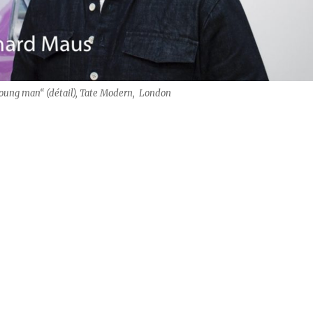
young man“ (détail), Tate Modern, London
ans – Kaiserring 2018“