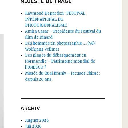
NEUESTE BEITRÄGE
Raymond Depardon : FESTIVAL
INTERNATIONAL DU
PHOTOJOURNALISME
Amira Casar – Présidente du Festival du
film de Dinard
Les hommes en photographie …. (48):
Wolfgang Vollmer
Les plages du débarquement en
Normandie – Patrimoine mondial de
l’UNESCO ?
Musée du Quai Branly – Jacques Chirac :
depuis 20 ans
ARCHIV
August 2026
Juli 2026