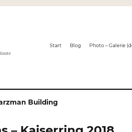
Start
Blog
Photo – Galerie (dé
Künste
arzman Building
 – Kaiserring 2018