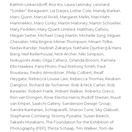
Kathrin Linkersdorff
,
Kior Ko
,
Laura Letinsky
,
Leonard
"Soldier" Iheagwam
,
Lia Darjes
,
Lottie Cole
,
Mandy Barker
,
Marc Quinn
,
Marcel Rickli
,
Margaret Mellis
,
Mari Mahr
,
Marimekko
,
Maro Gorky
,
Martin Maloney
,
Martin Schoeller
,
Mary Fedden
,
Mary Quant Limited
,
Matthieu Gafsou
,
Megan Seiter
,
Michael Craig-Martin
,
Michelle Jung
,
Miguel
Chevalier
,
Mila Ilingina
,
Mimei Thompson
,
Miriam Tölke
,
Nadav Kander
,
Nadirah Zakariya
,
Nathalie Djurberg & Hans
Berg
,
Neil Kellerhouse
,
Nick Archer
,
Niki Simpson
,
Nobuyoshi Araki
,
Olga Cafiero
,
Orlanda Broom
,
Pamela
Ellis Hawkes
,
Paris Photo
,
Paul Anthony Smith
,
Paul
Rousteau
,
Pedro Almodóvar
,
Philip Colbert
,
Realf
Heygate
,
Rebecca Louise Law
,
Rebecca Thomas
,
Reuben
Dangoor
,
Richard de Tscharner
,
Rob & Nick Carter
,
Rob
Kesseler
,
Robert Frank
,
Robert Walker
,
Roberto Greco
,
Ron van Dongen
,
Rose Electra Harris
,
Rudolf Steiner
,
Ruud
van Empel
,
Saatchi Gallery
,
Sanderson Design Group
,
Sandra Kantanen
,
Schiaparelli
,
Sharon Core
,
Sky Glabush
,
Stephanie Comilang
,
Stormy Pyeatte
,
Susan Beech
,
Takashi Murakami
,
The Foundation for the Exhibition of
Photography (FEP)
,
Thirza Schaap
,
Tim Walker
,
Tom de