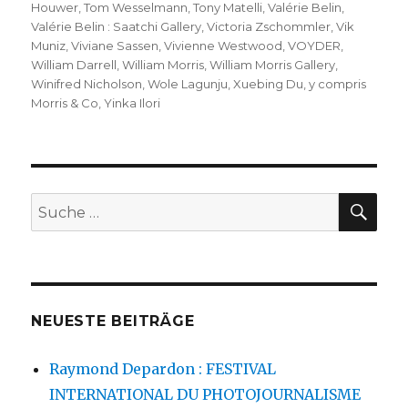
Houwer
,
Tom Wesselmann
,
Tony Matelli
,
Valérie Belin
,
Valérie Belin : Saatchi Gallery
,
Victoria Zschommler
,
Vik
Muniz
,
Viviane Sassen
,
Vivienne Westwood
,
VOYDER
,
William Darrell
,
William Morris
,
William Morris Gallery
,
Winifred Nicholson
,
Wole Lagunju
,
Xuebing Du
,
y compris
Morris & Co
,
Yinka Ilori
SU
Suche
nach:
NEUESTE BEITRÄGE
Raymond Depardon : FESTIVAL
INTERNATIONAL DU PHOTOJOURNALISME