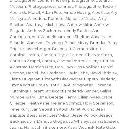
photographie
,
Les hommes en photographie
,
Literatur
,
Schla
Museum
,
Photographes (hommes
,
Photographie
,
Texte
Abelardo Morell
,
Adam Fuss
,
Aimée Hoving
,
Alex Katz
,
Ally
McIntyre
,
Almudena Romero
,
Alphonse Mucha
,
Amy
Shelton
,
Anastasija Michailova
,
Andrew Millar
,
Andrew
Salgado
,
Andrew Zuckerman
,
Andy Bettles
,
Ann
Carrington
,
Ann Mandelbaum
,
Ann Shelton
,
Anna Halm
Schudel
,
Anne von Freyburg
,
Banita Mistry
,
Brendan Barry
,
Brigitte Lustenberger
,
Buccellati
,
Carmen Mitrotta
,
Caroline Larsen
,
Chelsea Physic Garden
,
Chieska Smith
,
Christina Zimpel
,
Christo
,
Cinema Poster Gallery
,
Cristina
Alcantara
,
Damien Hirst
,
Dan Hays
,
Dan Rawlings
,
Daniel
Gordon
,
Daniel The Gardener
,
David Lebe
,
David Shrigley
,
Elaine Duigenan
,
Elizabeth Blackadder
,
Elspeth Diederix
,
Emma Witter
,
Erwan Frotin
,
Faye Bridgwater
,
Florence
Hutchings
,
Florent Stosskopf
,
Frederick Sander
,
Galina
Munroe
,
Gary Hume
,
George Henry
,
Gillian Ayres
,
Grace
Gillespie
,
Heath Kane
,
Helene Schmitz
,
Holly Stevenson
,
Irene Küng
,
Jan Sebastian Koch
,
Janet Pulcho
,
Jean
Baptiste Bosschaert
,
Jess Wilson
,
Jesse Pollock
,
Jessica
Backhaus
,
Jim Dine
,
Jo Grogan
,
Jo Whaley
,
Joanna Epstein
,
Joanna Ham
,
John Blakemore
,
Kasia Wozniak
,
Kate Gibb
,