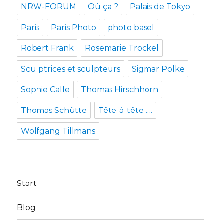
NRW-FORUM
Où ça ?
Palais de Tokyo
Paris
Paris Photo
photo basel
Robert Frank
Rosemarie Trockel
Sculptrices et sculpteurs
Sigmar Polke
Sophie Calle
Thomas Hirschhorn
Thomas Schütte
Tête-à-tête ….
Wolfgang Tillmans
Start
Blog