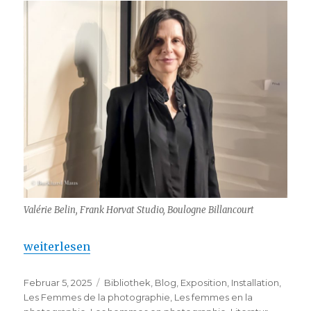
Valérie Belin, Frank Horvat Studio, Boulogne Billancourt
„Valérie Belin : Saatchi Gallery “
weiterlesen
Veröffentlicht
Kategorien
Februar 5, 2025
Bibliothek
,
Blog
,
Exposition
,
Installation
,
am
Les Femmes de la photographie
,
Les femmes en la