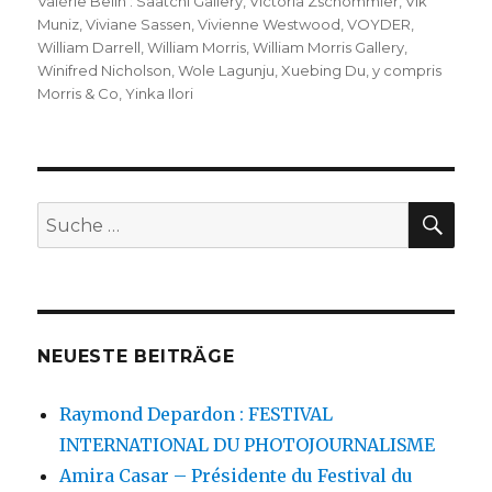
Valérie Belin : Saatchi Gallery
,
Victoria Zschommler
,
Vik
Muniz
,
Viviane Sassen
,
Vivienne Westwood
,
VOYDER
,
William Darrell
,
William Morris
,
William Morris Gallery
,
Winifred Nicholson
,
Wole Lagunju
,
Xuebing Du
,
y compris
Morris & Co
,
Yinka Ilori
SU
Suche
nach:
NEUESTE BEITRÄGE
Raymond Depardon : FESTIVAL
INTERNATIONAL DU PHOTOJOURNALISME
Amira Casar – Présidente du Festival du