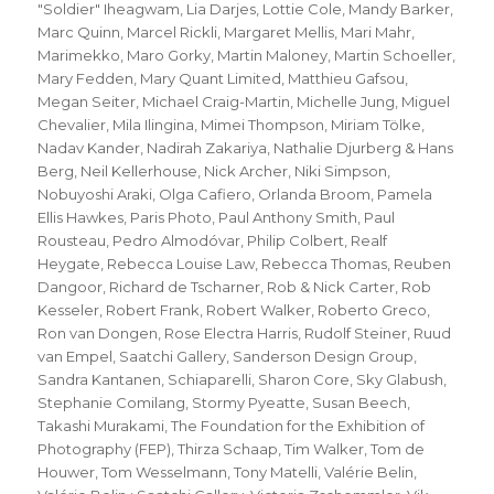
"Soldier" Iheagwam
,
Lia Darjes
,
Lottie Cole
,
Mandy Barker
,
Marc Quinn
,
Marcel Rickli
,
Margaret Mellis
,
Mari Mahr
,
Marimekko
,
Maro Gorky
,
Martin Maloney
,
Martin Schoeller
,
Mary Fedden
,
Mary Quant Limited
,
Matthieu Gafsou
,
Megan Seiter
,
Michael Craig-Martin
,
Michelle Jung
,
Miguel
Chevalier
,
Mila Ilingina
,
Mimei Thompson
,
Miriam Tölke
,
Nadav Kander
,
Nadirah Zakariya
,
Nathalie Djurberg & Hans
Berg
,
Neil Kellerhouse
,
Nick Archer
,
Niki Simpson
,
Nobuyoshi Araki
,
Olga Cafiero
,
Orlanda Broom
,
Pamela
Ellis Hawkes
,
Paris Photo
,
Paul Anthony Smith
,
Paul
Rousteau
,
Pedro Almodóvar
,
Philip Colbert
,
Realf
Heygate
,
Rebecca Louise Law
,
Rebecca Thomas
,
Reuben
Dangoor
,
Richard de Tscharner
,
Rob & Nick Carter
,
Rob
Kesseler
,
Robert Frank
,
Robert Walker
,
Roberto Greco
,
Ron van Dongen
,
Rose Electra Harris
,
Rudolf Steiner
,
Ruud
van Empel
,
Saatchi Gallery
,
Sanderson Design Group
,
Sandra Kantanen
,
Schiaparelli
,
Sharon Core
,
Sky Glabush
,
Stephanie Comilang
,
Stormy Pyeatte
,
Susan Beech
,
Takashi Murakami
,
The Foundation for the Exhibition of
Photography (FEP)
,
Thirza Schaap
,
Tim Walker
,
Tom de
Houwer
,
Tom Wesselmann
,
Tony Matelli
,
Valérie Belin
,