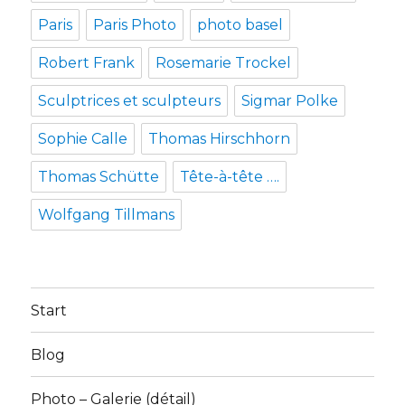
Paris
Paris Photo
photo basel
Robert Frank
Rosemarie Trockel
Sculptrices et sculpteurs
Sigmar Polke
Sophie Calle
Thomas Hirschhorn
Thomas Schütte
Tête-à-tête ….
Wolfgang Tillmans
Start
Blog
Photo – Galerie (détail)