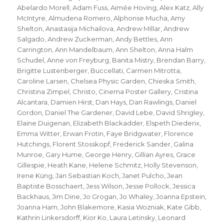
Abelardo Morell
,
Adam Fuss
,
Aimée Hoving
,
Alex Katz
,
Ally
McIntyre
,
Almudena Romero
,
Alphonse Mucha
,
Amy
Shelton
,
Anastasija Michailova
,
Andrew Millar
,
Andrew
Salgado
,
Andrew Zuckerman
,
Andy Bettles
,
Ann
Carrington
,
Ann Mandelbaum
,
Ann Shelton
,
Anna Halm
Schudel
,
Anne von Freyburg
,
Banita Mistry
,
Brendan Barry
,
Brigitte Lustenberger
,
Buccellati
,
Carmen Mitrotta
,
Caroline Larsen
,
Chelsea Physic Garden
,
Chieska Smith
,
Christina Zimpel
,
Christo
,
Cinema Poster Gallery
,
Cristina
Alcantara
,
Damien Hirst
,
Dan Hays
,
Dan Rawlings
,
Daniel
Gordon
,
Daniel The Gardener
,
David Lebe
,
David Shrigley
,
Elaine Duigenan
,
Elizabeth Blackadder
,
Elspeth Diederix
,
Emma Witter
,
Erwan Frotin
,
Faye Bridgwater
,
Florence
Hutchings
,
Florent Stosskopf
,
Frederick Sander
,
Galina
Munroe
,
Gary Hume
,
George Henry
,
Gillian Ayres
,
Grace
Gillespie
,
Heath Kane
,
Helene Schmitz
,
Holly Stevenson
,
Irene Küng
,
Jan Sebastian Koch
,
Janet Pulcho
,
Jean
Baptiste Bosschaert
,
Jess Wilson
,
Jesse Pollock
,
Jessica
Backhaus
,
Jim Dine
,
Jo Grogan
,
Jo Whaley
,
Joanna Epstein
,
Joanna Ham
,
John Blakemore
,
Kasia Wozniak
,
Kate Gibb
,
Kathrin Linkersdorff
,
Kior Ko
,
Laura Letinsky
,
Leonard