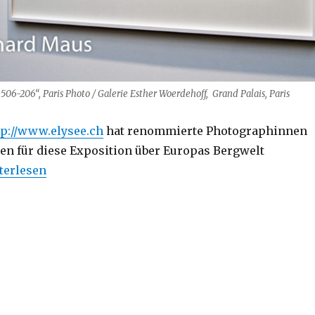
1506-206“, Paris Photo / Galerie Esther Woerdehoff, Grand Palais, Paris
tp://www.elysee.ch
hat renommierte Photographinnen
n für diese Exposition über Europas Bergwelt
sée de l’Élysée“
terlesen