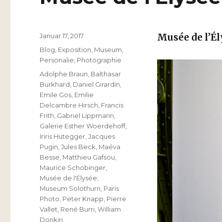
Veröffentlicht
Januar 17, 2017
Musée de l’Él
am
Kategorien
Blog
,
Exposition
,
Museum
,
Personalie
,
Photographie
Schlagwörter
Adolphe Braun
,
Balthasar
Burkhard
,
Daniel Girardin
,
Emile Gos
,
Emilie
Delcambre Hirsch
,
Francis
Frith
,
Gabriel Lippmann
,
Galerie Esther Woerdehoff
,
Iriris Hutegger
,
Jacques
Pugin
,
Jules Beck
,
Maéva
Besse
,
Matthieu Gafsou
,
Maurice Schobinger
,
Musée de l'Élysée
,
Museum Solothurn
,
Paris
Photo
,
Peter Knapp
,
Pierre
Vallet
,
René Burri
,
William
Donkin