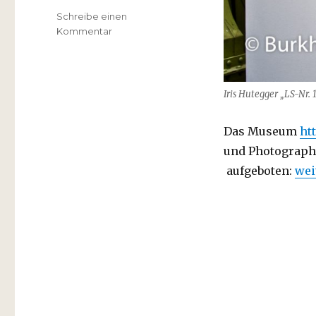
Schreibe einen
zu
Kommentar
Musée
de
l’Élysée
Iris Hutegger „LS-Nr. 
Das Museum
ht
und Photographe
„Mu
aufgeboten:
wei