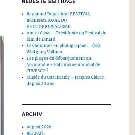
NEUESTE BEITRÄGE
Raymond Depardon : FESTIVAL
INTERNATIONAL DU
PHOTOJOURNALISME
Amira Casar – Présidente du Festival du
film de Dinard
Les hommes en photographie …. (48):
Wolfgang Vollmer
Les plages du débarquement en
Normandie – Patrimoine mondial de
l’UNESCO ?
Musée du Quai Branly – Jacques Chirac :
depuis 20 ans
ARCHIV
August 2026
Juli 2026