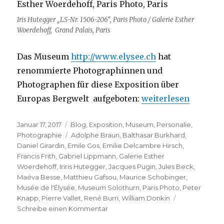
Iris Hutegger „LS-Nr. 1506-206“, Paris Photo / Galerie Esther
Woerdehoff, Grand Palais, Paris
Das Museum
http://www.elysee.ch
hat
renommierte Photographinnen und
Photographen für diese Exposition über
„Musée de l’Élysée“
Europas Bergwelt aufgeboten:
weiterlesen
Veröffentlicht
Kategorien
Januar 17, 2017
Blog
,
Exposition
,
Museum
,
Personalie
,
am
Schlagwörter
Photographie
Adolphe Braun
,
Balthasar Burkhard
,
Daniel Girardin
,
Emile Gos
,
Emilie Delcambre Hirsch
,
Francis Frith
,
Gabriel Lippmann
,
Galerie Esther
Woerdehoff
,
Iriris Hutegger
,
Jacques Pugin
,
Jules Beck
,
Maéva Besse
,
Matthieu Gafsou
,
Maurice Schobinger
,
Musée de l'Élysée
,
Museum Solothurn
,
Paris Photo
,
Peter
Knapp
,
Pierre Vallet
,
René Burri
,
William Donkin
zu
Schreibe einen Kommentar
Musée