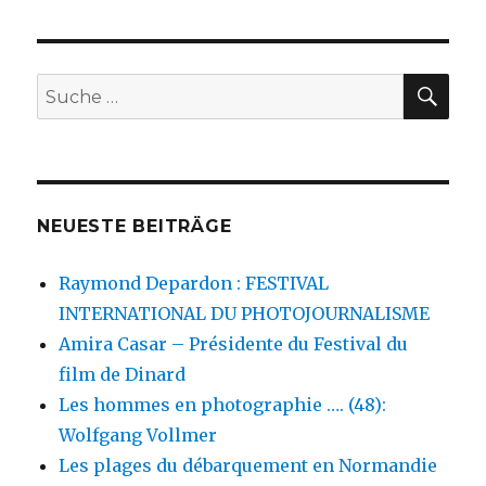
de
l’Élysée
SU
Suche
nach:
NEUESTE BEITRÄGE
Raymond Depardon : FESTIVAL
INTERNATIONAL DU PHOTOJOURNALISME
Amira Casar – Présidente du Festival du
film de Dinard
Les hommes en photographie …. (48):
Wolfgang Vollmer
Les plages du débarquement en Normandie