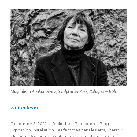
Magdalena Abakanowicz, Skulpturen Park, Cologne – Köln
„Magdalena Abakanowicz – Tate Modern“
weiterlesen
Veröffentlicht
Kategorien
Dezember 3, 2022
Bibliothek
,
Bildhauerei
,
Blog
,
am
Exposition
,
Installation
,
Les femmes dans les arts
,
Literatur
,
Schlagw
Museum
,
Personalie
,
Sculptrices et sculpteurs
,
Texte