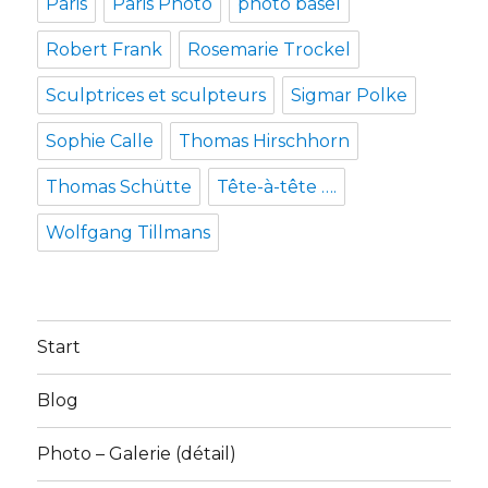
Paris
Paris Photo
photo basel
Robert Frank
Rosemarie Trockel
Sculptrices et sculpteurs
Sigmar Polke
Sophie Calle
Thomas Hirschhorn
Thomas Schütte
Tête-à-tête ….
Wolfgang Tillmans
Start
Blog
Photo – Galerie (détail)